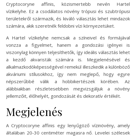
Cryptocoryne affinis, közismertebb nevén Hartel
vízikelyhe. Ez a csodálatos növény trópusi és szubtrópusi
területekről származik, és kiváló választás lehet mindazok
számára, akik szeretnék feldobni vízi környezetüket.
A Hartel vízikelyhe nemcsak a színeivel és formájával
vonzza a figyelmet, hanem a gondozási igényei is
viszonylag könnyen teljesíthetők, így ideális választás lehet
a kezdő akvaristák számára is. Megjelenésével és
alkalmazkodóképességével remekül illeszkedik a különböző
akváriumi stílusokhoz, így nem meglepő, hogy egyre
népszerűbbé válik a hobbikertészek körében. Az
alábbiakban részletesebben megvizsgáljuk a növény
jellemzőit, élőhelyét, gondozását és dekoratív értékét.
Megjelenés
A Cryptocoryne affinis egy lenyűgöző vízinövény, amely
általában 20-30 centiméter magasra nő. Levelei szélesek