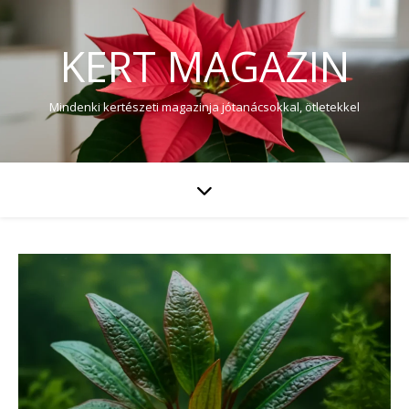
KERT MAGAZIN
Mindenki kertészeti magazinja jótanácsokkal, ötletekkel