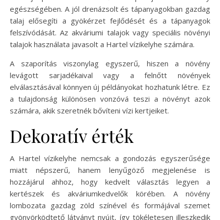
egészségében. A jól drenázsolt és tápanyagokban gazdag
talaj elősegíti a gyökérzet fejlődését és a tápanyagok
felszívódását. Az akváriumi talajok vagy speciális növényi
talajok használata javasolt a Hartel vízikelyhe számára.
A szaporítás viszonylag egyszerű, hiszen a növény
levágott sarjadékaival vagy a felnőtt növények
elválasztásával könnyen új példányokat hozhatunk létre. Ez
a tulajdonság különösen vonzóvá teszi a növényt azok
számára, akik szeretnék bővíteni vízi kertjeiket.
Dekoratív érték
A Hartel vízikelyhe nemcsak a gondozás egyszerűsége
miatt népszerű, hanem lenyűgöző megjelenése is
hozzájárul ahhoz, hogy kedvelt választás legyen a
kertészek és akváriumkedvelők körében. A növény
lombozata gazdag zöld színével és formájával szemet
gyönyörködtető látványt nyújt, így tökéletesen illeszkedik