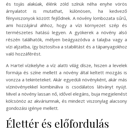
és tojás alakúak, élénk zöld színük néha enyhe vörös
árnyalatot is mutathat, különösen, ha kedvező
fényviszonyok között fejlődnek. A növény lombozata sűrű,
ami hozzájárul ahhoz, hogy a vízi környezet szép és
természetes hatású legyen. A gyökerek a növény alsó
részén találhatók, mélyen beágyazódva a talajba vagy a
vízi aljzatba, így biztosítva a stabilitást és a tápanyagokhoz
való hozzáférést.
A Hartel vízikelyhe a víz alatti világ dísze, hiszen a levelek
formája és színe mellett a növény által keltett mozgás is
vonzza a tekinteteket. Akár egyedüli növényként, akár más
vízinövényekkel kombinálva is csodálatos látványt nyújt.
Mivel a növény lassan nő, idővel elegáns, buja megjelenést
kölcsönöz az akváriumnak, és mindezt viszonylag alacsony
gondozási igénye mellett.
Élettér és előfordulás