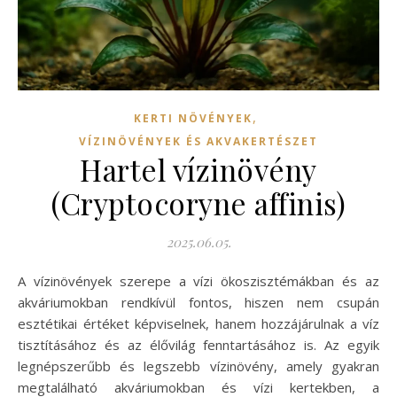
,
KERTI NÖVÉNYEK
VÍZINÖVÉNYEK ÉS AKVAKERTÉSZET
Hartel vízinövény
(Cryptocoryne affinis)
2025.06.05.
A vízinövények szerepe a vízi ökoszisztémákban és az
akváriumokban rendkívül fontos, hiszen nem csupán
esztétikai értéket képviselnek, hanem hozzájárulnak a víz
tisztításához és az élővilág fenntartásához is. Az egyik
legnépszerűbb és legszebb vízinövény, amely gyakran
megtalálható akváriumokban és vízi kertekben, a