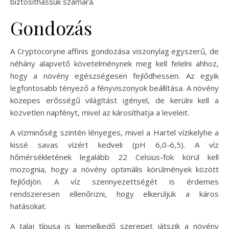
biztosíthassuk számára.
Gondozás
A Cryptocoryne affinis gondozása viszonylag egyszerű, de
néhány alapvető követelménynek meg kell felelni ahhoz,
hogy a növény egészségesen fejlődhessen. Az egyik
legfontosabb tényező a fényviszonyok beállítása. A növény
közepes erősségű világítást igényel, de kerülni kell a
közvetlen napfényt, mivel az károsíthatja a leveleit.
A vízminőség szintén lényeges, mivel a Hartel vízikelyhe a
kissé savas vízért kedveli (pH 6,0-6,5). A víz
hőmérsékletének legalább 22 Celsius-fok körül kell
mozognia, hogy a növény optimális körülmények között
fejlődjön. A víz szennyezettségét is érdemes
rendszeresen ellenőrizni, hogy elkerüljük a káros
hatásokat.
A talaj típusa is kiemelkedő szerepet játszik a növény