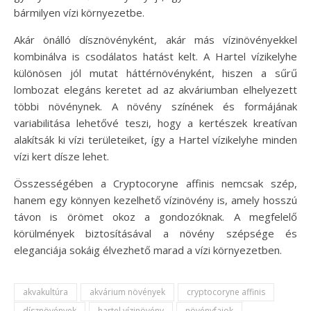
bármilyen vízi környezetbe.
Akár önálló dísznövényként, akár más vízinövényekkel
kombinálva is csodálatos hatást kelt. A Hartel vízikelyhe
különösen jól mutat háttérnövényként, hiszen a sűrű
lombozat elegáns keretet ad az akváriumban elhelyezett
többi növénynek. A növény színének és formájának
variabilitása lehetővé teszi, hogy a kertészek kreatívan
alakítsák ki vízi területeiket, így a Hartel vízikelyhe minden
vízi kert dísze lehet.
Összességében a Cryptocoryne affinis nemcsak szép,
hanem egy könnyen kezelhető vízinövény is, amely hosszú
távon is örömet okoz a gondozóknak. A megfelelő
körülmények biztosításával a növény szépsége és
eleganciája sokáig élvezhető marad a vízi környezetben.
akvakultúra
akvárium növények
cryptocoryne affinis
dísznövények
hartel vízinövény
növényfajok