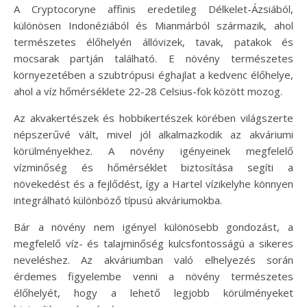
A Cryptocoryne affinis eredetileg Délkelet-Ázsiából,
különösen Indonéziából és Mianmárból származik, ahol
természetes élőhelyén állóvizek, tavak, patakok és
mocsarak partján található. E növény természetes
környezetében a szubtrópusi éghajlat a kedvenc élőhelye,
ahol a víz hőmérséklete 22-28 Celsius-fok között mozog.
Az akvakertészek és hobbikertészek körében világszerte
népszerűvé vált, mivel jól alkalmazkodik az akváriumi
körülményekhez. A növény igényeinek megfelelő
vízminőség és hőmérséklet biztosítása segíti a
növekedést és a fejlődést, így a Hartel vízikelyhe könnyen
integrálható különböző típusú akváriumokba.
Bár a növény nem igényel különösebb gondozást, a
megfelelő víz- és talajminőség kulcsfontosságú a sikeres
neveléshez. Az akváriumban való elhelyezés során
érdemes figyelembe venni a növény természetes
élőhelyét, hogy a lehető legjobb körülményeket