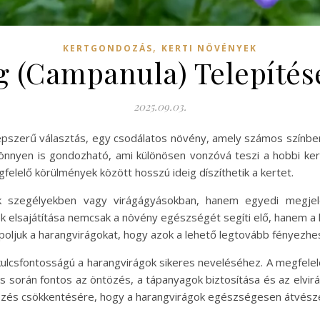
,
KERTGONDOZÁS
KERTI NÖVÉNYEK
 (Campanula) Telepítés
2025.09.03.
népszerű választás, egy csodálatos növény, amely számos színb
könnyen is gondozható, ami különösen vonzóvá teszi a hobbi ke
lelő körülmények között hosszú ideig díszíthetik a kertet.
szegélyekben vagy virágágyásokban, hanem egyedi megjelen
elsajátítása nemcsak a növény egészségét segíti elő, hanem a k
poljuk a harangvirágokat, hogy azok a lehető legtovább fényezhe
 kulcsfontosságú a harangvirágok sikeres neveléséhez. A megfele
 során fontos az öntözés, a tápanyagok biztosítása és az elvirág
özés csökkentésére, hogy a harangvirágok egészségesen átvészel