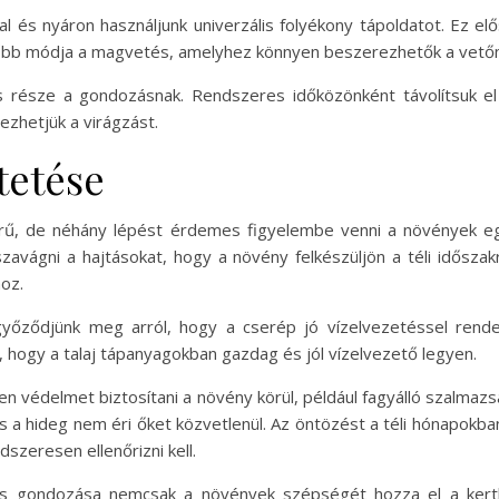
l és nyáron használjunk univerzális folyékony tápoldatot. Ez e
rűbb módja a magvetés, amelyhez könnyen beszerezhetők a vetőm
tos része a gondozásnak. Rendszeres időközönként távolítsuk e
vezhetjük a virágzást.
tetése
zerű, de néhány lépést érdemes figyelembe venni a növények
avágni a hajtásokat, hogy a növény felkészüljön a téli időszak
oz.
yőződjünk meg arról, hogy a cserép jó vízelvezetéssel rendel
, hogy a talaj tápanyagokban gazdag és jól vízelvezető legyen.
n védelmet biztosítani a növény körül, például fagyálló szalmazsá
 és a hideg nem éri őket közvetlenül. Az öntözést a téli hónapokba
szeresen ellenőrizni kell.
s gondozása nemcsak a növények szépségét hozza el a kert