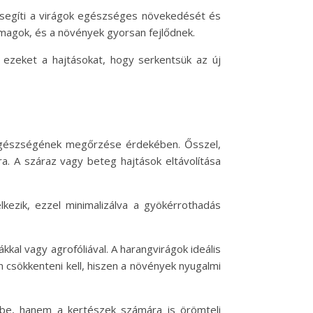
lősegíti a virágok egészséges növekedését és
agok, és a növények gyorsan fejlődnek.
l ezeket a hajtásokat, hogy serkentsük az új
 egészségének megőrzése érdekében. Ősszel,
ra. A száraz vagy beteg hajtások eltávolítása
kezik, ezzel minimalizálva a gyökérrothadás
kkal vagy agrofóliával. A harangvirágok ideális
n csökkenteni kell, hiszen a növények nyugalmi
be, hanem a kertészek számára is örömteli