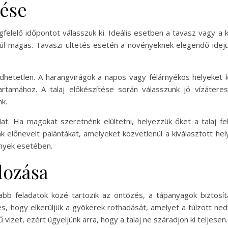
tése
felelő időpontot válasszuk ki. Ideális esetben a tavasz vagy a k
 magas. Tavaszi ültetés esetén a növényeknek elegendő idejük
dhetetlen. A harangvirágok a napos vagy félárnyékos helyeket k
artamához. A talaj előkészítése során válasszunk jó vízáter
k.
t. Ha magokat szeretnénk elültetni, helyezzük őket a talaj f
k előnevelt palántákat, amelyeket közvetlenül a kiválasztott hel
ények esetében.
dozása
abb feladatok közé tartozik az öntözés, a tápanyagok bizto
 hogy elkerüljük a gyökerek rothadását, amelyet a túlzott ned
izet, ezért ügyeljünk arra, hogy a talaj ne száradjon ki teljesen.