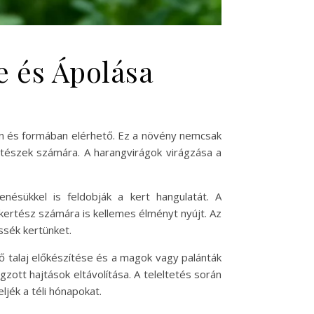
e és Ápolása
en és formában elérhető. Ez a növény nemcsak
rtészek számára. A harangvirágok virágzása a
ésükkel is feldobják a kert hangulatát. A
ertész számára is kellemes élményt nyújt. Az
ssék kertünket.
lő talaj előkészítése és a magok vagy palánták
zott hajtások eltávolítása. A teleltetés során
jék a téli hónapokat.