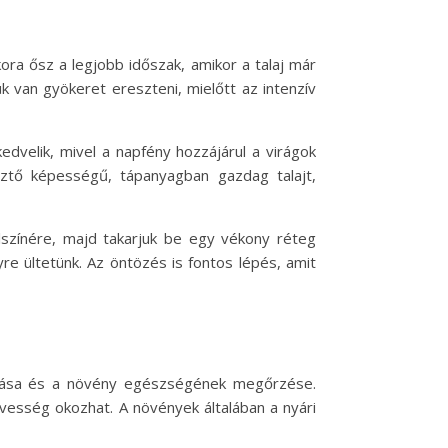
ora ősz a legjobb időszak, amikor a talaj már
 van gyökeret ereszteni, mielőtt az intenzív
edvelik, mivel a napfény hozzájárul a virágok
esztő képességű, tápanyagban gazdag talajt,
elszínére, majd takarjuk be egy vékony réteg
yre ültetünk. Az öntözés is fontos lépés, amit
sítása és a növény egészségének megőrzése.
vesség okozhat. A növények általában a nyári