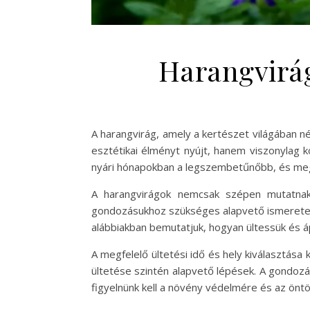
Harangvirág
A harangvirág, amely a kertészet világában 
esztétikai élményt nyújt, hanem viszonylag 
nyári hónapokban a legszembetűnőbb, és megfe
A harangvirágok nemcsak szépen mutatnak 
gondozásukhoz szükséges alapvető ismeretek 
alábbiakban bemutatjuk, hogyan ültessük és á
A megfelelő ültetési idő és hely kiválasztása
ültetése szintén alapvető lépések. A gondozás
figyelnünk kell a növény védelmére és az önt