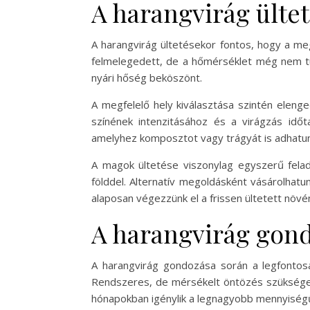
A harangvirág ülte
A harangvirág ültetésekor fontos, hogy a meg
felmelegedett, de a hőmérséklet még nem túl
nyári hőség beköszönt.
A megfelelő hely kiválasztása szintén elenge
színének intenzitásához és a virágzás időt
amelyhez komposztot vagy trágyát is adhatun
A magok ültetése viszonylag egyszerű felada
földdel. Alternatív megoldásként vásárolhatun
alaposan végezzünk el a frissen ültetett növ
A harangvirág gon
A harangvirág gondozása során a legfontos
Rendszeres, de mérsékelt öntözés szükséges,
hónapokban igénylik a legnagyobb mennyiségű v