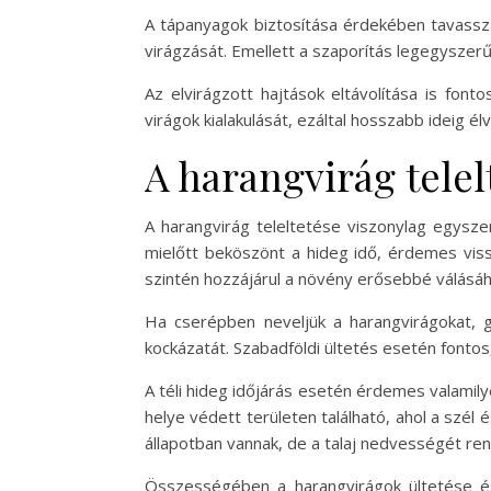
A tápanyagok biztosítása érdekében tavassza
virágzását. Emellett a szaporítás legegysze
Az elvirágzott hajtások eltávolítása is fon
virágok kialakulását, ezáltal hosszabb ideig él
A harangvirág telel
A harangvirág teleltetése viszonylag egys
mielőtt beköszönt a hideg idő, érdemes vissz
szintén hozzájárul a növény erősebbé válásáh
Ha cserépben neveljük a harangvirágokat, g
kockázatát. Szabadföldi ültetés esetén fontos
A téli hideg időjárás esetén érdemes valamilye
helye védett területen található, ahol a szél
állapotban vannak, de a talaj nedvességét rend
Összességében a harangvirágok ültetése é