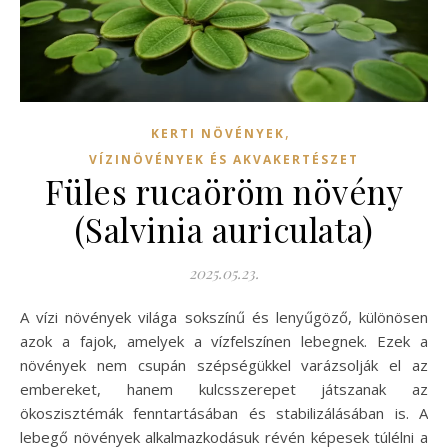
,
KERTI NÖVÉNYEK
VÍZINÖVÉNYEK ÉS AKVAKERTÉSZET
Füles rucaöröm növény
(Salvinia auriculata)
2025.05.23.
A vízi növények világa sokszínű és lenyűgöző, különösen
azok a fajok, amelyek a vízfelszínen lebegnek. Ezek a
növények nem csupán szépségükkel varázsolják el az
embereket, hanem kulcsszerepet játszanak az
ökoszisztémák fenntartásában és stabilizálásában is. A
lebegő növények alkalmazkodásuk révén képesek túlélni a