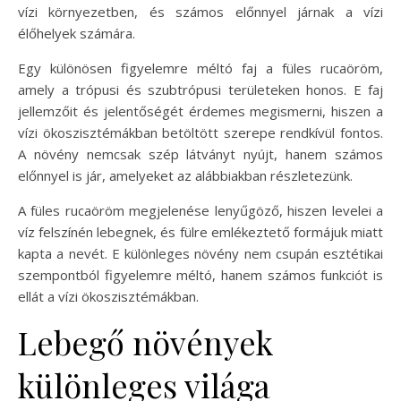
vízi környezetben, és számos előnnyel járnak a vízi
élőhelyek számára.
Egy különösen figyelemre méltó faj a füles rucaöröm,
amely a trópusi és szubtrópusi területeken honos. E faj
jellemzőit és jelentőségét érdemes megismerni, hiszen a
vízi ökoszisztémákban betöltött szerepe rendkívül fontos.
A növény nemcsak szép látványt nyújt, hanem számos
előnnyel is jár, amelyeket az alábbiakban részletezünk.
A füles rucaöröm megjelenése lenyűgöző, hiszen levelei a
víz felszínén lebegnek, és fülre emlékeztető formájuk miatt
kapta a nevét. E különleges növény nem csupán esztétikai
szempontból figyelemre méltó, hanem számos funkciót is
ellát a vízi ökoszisztémákban.
Lebegő növények
különleges világa