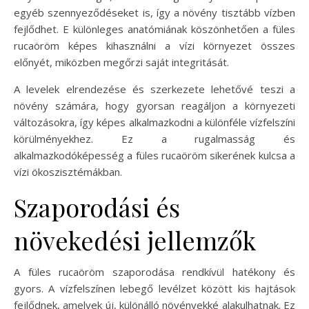
egyéb szennyeződéseket is, így a növény tisztább vízben
fejlődhet. E különleges anatómiának köszönhetően a füles
rucaöröm képes kihasználni a vízi környezet összes
előnyét, miközben megőrzi saját integritását.
A levelek elrendezése és szerkezete lehetővé teszi a
növény számára, hogy gyorsan reagáljon a környezeti
változásokra, így képes alkalmazkodni a különféle vízfelszíni
körülményekhez. Ez a rugalmasság és
alkalmazkodóképesség a füles rucaöröm sikerének kulcsa a
vízi ökoszisztémákban.
Szaporodási és
növekedési jellemzők
A füles rucaöröm szaporodása rendkívül hatékony és
gyors. A vízfelszínen lebegő levélzet között kis hajtások
fejlődnek, amelyek új, különálló növényekké alakulhatnak. Ez