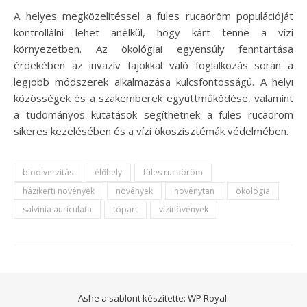
A helyes megközelítéssel a füles rucaöröm populációját
kontrollálni lehet anélkül, hogy kárt tenne a vízi
környezetben. Az ökológiai egyensúly fenntartása
érdekében az invazív fajokkal való foglalkozás során a
legjobb módszerek alkalmazása kulcsfontosságú. A helyi
közösségek és a szakemberek együttműködése, valamint
a tudományos kutatások segíthetnek a füles rucaöröm
sikeres kezelésében és a vízi ökoszisztémák védelmében.
biodiverzitás
élőhely
füles rucaöröm
házikerti növények
növények
növénytan
ökológia
salvinia auriculata
tópart
vízinövények
Ashe a sablont készítette:
WP Royal
.