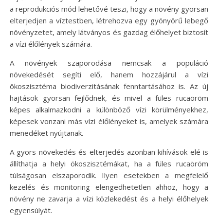
a reprodukciós mód lehetővé teszi, hogy a növény gyorsan
elterjedjen a víztestben, létrehozva egy gyönyörű lebegő
növényzetet, amely látványos és gazdag élőhelyet biztosít
a vízi élőlények számára.
A növények szaporodása nemcsak a populáció
növekedését segíti elő, hanem hozzájárul a vízi
ökoszisztéma biodiverzitásának fenntartásához is. Az új
hajtások gyorsan fejlődnek, és mivel a füles rucaöröm
képes alkalmazkodni a különböző vízi körülményekhez,
képesek vonzani más vízi élőlényeket is, amelyek számára
menedéket nyújtanak.
A gyors növekedés és elterjedés azonban kihívások elé is
állíthatja a helyi ökoszisztémákat, ha a füles rucaöröm
túlságosan elszaporodik. Ilyen esetekben a megfelelő
kezelés és monitoring elengedhetetlen ahhoz, hogy a
növény ne zavarja a vízi közlekedést és a helyi élőhelyek
egyensúlyát.