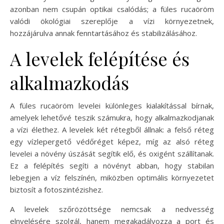
azonban nem csupán optikai csalódás; a füles rucaöröm
valódi ökológiai szereplője a vízi környezetnek,
hozzájárulva annak fenntartásához és stabilizálásához.
A levelek felépítése és
alkalmazkodás
A füles rucaöröm levelei különleges kialakítással bírnak,
amelyek lehetővé teszik számukra, hogy alkalmazkodjanak
a vízi élethez. A levelek két rétegből állnak: a felső réteg
egy vízlepergető védőréget képez, míg az alsó réteg
levelei a növény úszását segítik elő, és oxigént szállítanak.
Ez a felépítés segíti a növényt abban, hogy stabilan
lebegjen a víz felszínén, miközben optimális környezetet
biztosít a fotoszintézishez.
A levelek szőrözöttsége nemcsak a nedvesség
elnyelésére szolgál, hanem megakadályozza a port és