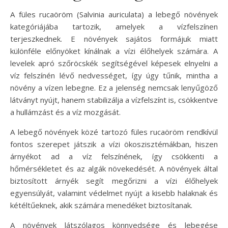
A füles rucaöröm (Salvinia auriculata) a lebegő növények
kategóriájába tartozik, amelyek a vízfelszínen
terjeszkednek. E növények sajátos formájuk miatt
különféle előnyöket kínálnak a vízi élőhelyek számára. A
levelek apró szőröcskék segítségével képesek elnyelni a
víz felszínén lévő nedvességet, így úgy tűnik, mintha a
növény a vízen lebegne. Ez a jelenség nemcsak lenyűgöző
látványt nyújt, hanem stabilizálja a vízfelszínt is, csökkentve
a hullámzást és a víz mozgását.
A lebegő növények közé tartozó füles rucaöröm rendkívül
fontos szerepet játszik a vízi ökoszisztémákban, hiszen
árnyékot ad a víz felszínének, így csökkenti a
hőmérsékletet és az algák növekedését. A növények által
biztosított árnyék segít megőrizni a vízi élőhelyek
egyensúlyát, valamint védelmet nyújt a kisebb halaknak és
kétéltűeknek, akik számára menedéket biztosítanak.
A növények látszólagos könnyedsége és lebegése