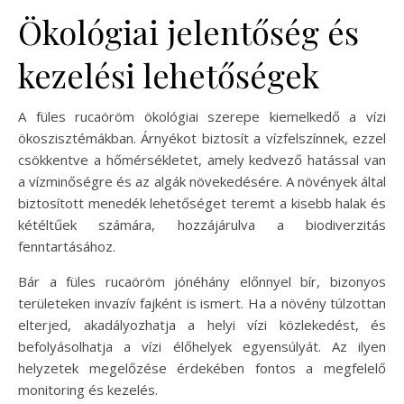
Ökológiai jelentőség és
kezelési lehetőségek
A füles rucaöröm ökológiai szerepe kiemelkedő a vízi
ökoszisztémákban. Árnyékot biztosít a vízfelszínnek, ezzel
csökkentve a hőmérsékletet, amely kedvező hatással van
a vízminőségre és az algák növekedésére. A növények által
biztosított menedék lehetőséget teremt a kisebb halak és
kétéltűek számára, hozzájárulva a biodiverzitás
fenntartásához.
Bár a füles rucaöröm jónéhány előnnyel bír, bizonyos
területeken invazív fajként is ismert. Ha a növény túlzottan
elterjed, akadályozhatja a helyi vízi közlekedést, és
befolyásolhatja a vízi élőhelyek egyensúlyát. Az ilyen
helyzetek megelőzése érdekében fontos a megfelelő
monitoring és kezelés.