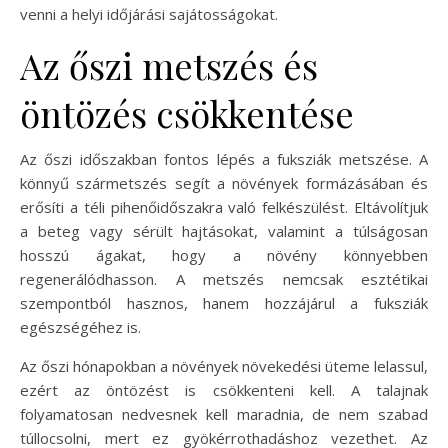
venni a helyi időjárási sajátosságokat.
Az őszi metszés és
öntözés csökkentése
Az őszi időszakban fontos lépés a fuksziák metszése. A
könnyű szármetszés segít a növények formázásában és
erősíti a téli pihenőidőszakra való felkészülést. Eltávolítjuk
a beteg vagy sérült hajtásokat, valamint a túlságosan
hosszú ágakat, hogy a növény könnyebben
regenerálódhasson. A metszés nemcsak esztétikai
szempontból hasznos, hanem hozzájárul a fuksziák
egészségéhez is.
Az őszi hónapokban a növények növekedési üteme lelassul,
ezért az öntözést is csökkenteni kell. A talajnak
folyamatosan nedvesnek kell maradnia, de nem szabad
túllocsolni, mert ez gyökérrothadáshoz vezethet. Az