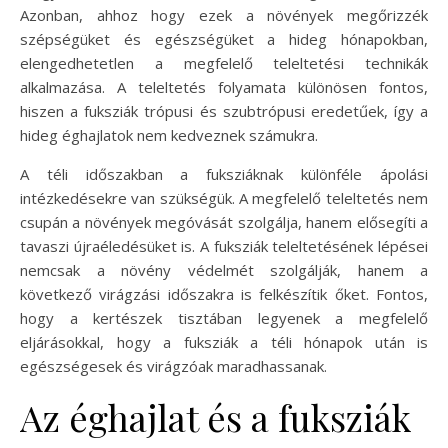
Azonban, ahhoz hogy ezek a növények megőrizzék
szépségüket és egészségüket a hideg hónapokban,
elengedhetetlen a megfelelő teleltetési technikák
alkalmazása. A teleltetés folyamata különösen fontos,
hiszen a fuksziák trópusi és szubtrópusi eredetűek, így a
hideg éghajlatok nem kedveznek számukra.
A téli időszakban a fuksziáknak különféle ápolási
intézkedésekre van szükségük. A megfelelő teleltetés nem
csupán a növények megóvását szolgálja, hanem elősegíti a
tavaszi újraéledésüket is. A fuksziák teleltetésének lépései
nemcsak a növény védelmét szolgálják, hanem a
következő virágzási időszakra is felkészítik őket. Fontos,
hogy a kertészek tisztában legyenek a megfelelő
eljárásokkal, hogy a fuksziák a téli hónapok után is
egészségesek és virágzóak maradhassanak.
Az éghajlat és a fuksziák