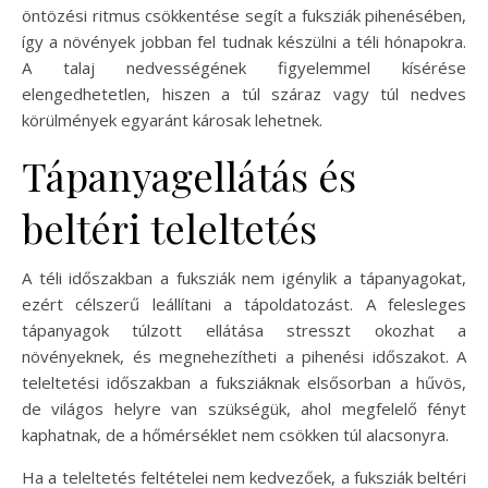
öntözési ritmus csökkentése segít a fuksziák pihenésében,
így a növények jobban fel tudnak készülni a téli hónapokra.
A talaj nedvességének figyelemmel kísérése
elengedhetetlen, hiszen a túl száraz vagy túl nedves
körülmények egyaránt károsak lehetnek.
Tápanyagellátás és
beltéri teleltetés
A téli időszakban a fuksziák nem igénylik a tápanyagokat,
ezért célszerű leállítani a tápoldatozást. A felesleges
tápanyagok túlzott ellátása stresszt okozhat a
növényeknek, és megnehezítheti a pihenési időszakot. A
teleltetési időszakban a fuksziáknak elsősorban a hűvös,
de világos helyre van szükségük, ahol megfelelő fényt
kaphatnak, de a hőmérséklet nem csökken túl alacsonyra.
Ha a teleltetés feltételei nem kedvezőek, a fuksziák beltéri