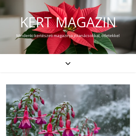
KERT MAGAZIN
Mindenki kertészeti magazinja jótanácsokkal, ötletekkel