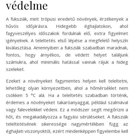
védelme
A fuksziák, mint trópusi eredetű növények, érzékenyek a
hűvös időjárásra. Hidegebb éghajlatokon, ahol
fagyveszélyes időszakok fordulnak elő, extra figyelmet
igényelnek. A teleltetés első lépése a megfelelő helyszín
kiválasztása. Amennyiben a fuksziák szabadban maradnak,
fontos, hogy árnyékos, de védett helyet találjunk
számukra, ahol minimális hatással vannak rájuk a hideg
szeleket.
Ezeket a növényeket fagymentes helyen kell teleltetni,
lehetőleg olyan környezetben, ahol a hőmérséklet nem
csökken 5 °C alá. Ha a teleltetés szabadban történik,
érdemes a növényeket takaróanyaggal, például szalmával
vagy falevelekkel védeni. Ez a módszer segít megőrizni a
hőt, és megakadályozza a fagyási sérüléseket. A fuksziák
teleltetésének sikeressége nagymértékben függ az
éghajlati viszonyoktól, ezért mindenképpen figyelembe kell