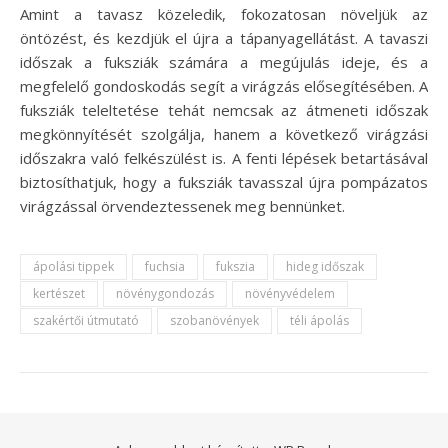
Amint a tavasz közeledik, fokozatosan növeljük az
öntözést, és kezdjük el újra a tápanyagellátást. A tavaszi
időszak a fuksziák számára a megújulás ideje, és a
megfelelő gondoskodás segít a virágzás elősegítésében. A
fuksziák teleltetése tehát nemcsak az átmeneti időszak
megkönnyítését szolgálja, hanem a következő virágzási
időszakra való felkészülést is. A fenti lépések betartásával
biztosíthatjuk, hogy a fuksziák tavasszal újra pompázatos
virágzással örvendeztessenek meg bennünket.
ápolási tippek
fuchsia
fukszia
hideg időszak
kertészet
növénygondozás
növényvédelem
szakértői útmutató
szobanövények
téli ápolás