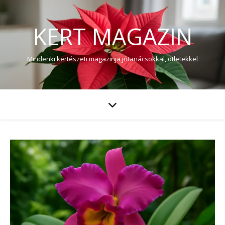
KERT MAGAZIN
Mindenki kertészeti magazinja jótanácsokkal, ötletekkel