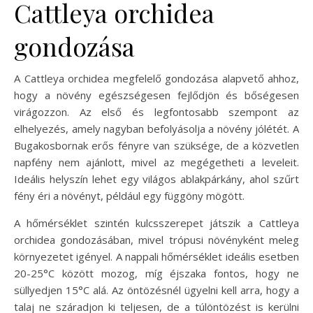
Cattleya orchidea
gondozása
A Cattleya orchidea megfelelő gondozása alapvető ahhoz,
hogy a növény egészségesen fejlődjön és bőségesen
virágozzon. Az első és legfontosabb szempont az
elhelyezés, amely nagyban befolyásolja a növény jólétét. A
Bugakosbornak erős fényre van szüksége, de a közvetlen
napfény nem ajánlott, mivel az megégetheti a leveleit.
Ideális helyszín lehet egy világos ablakpárkány, ahol szűrt
fény éri a növényt, például egy függöny mögött.
A hőmérséklet szintén kulcsszerepet játszik a Cattleya
orchidea gondozásában, mivel trópusi növényként meleg
környezetet igényel. A nappali hőmérséklet ideális esetben
20-25°C között mozog, míg éjszaka fontos, hogy ne
süllyedjen 15°C alá. Az öntözésnél ügyelni kell arra, hogy a
talaj ne száradjon ki teljesen, de a túlöntözést is kerülni