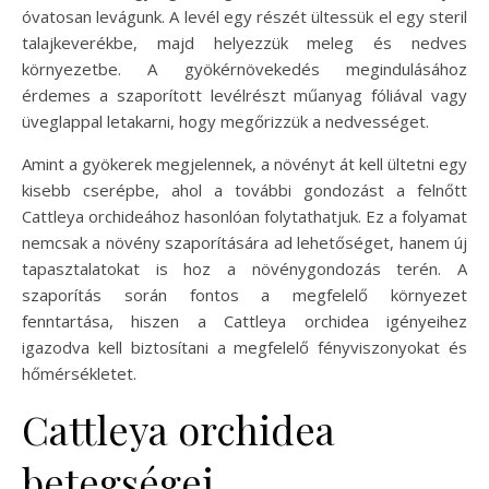
óvatosan levágunk. A levél egy részét ültessük el egy steril
talajkeverékbe, majd helyezzük meleg és nedves
környezetbe. A gyökérnövekedés megindulásához
érdemes a szaporított levélrészt műanyag fóliával vagy
üveglappal letakarni, hogy megőrizzük a nedvességet.
Amint a gyökerek megjelennek, a növényt át kell ültetni egy
kisebb cserépbe, ahol a további gondozást a felnőtt
Cattleya orchideához hasonlóan folytathatjuk. Ez a folyamat
nemcsak a növény szaporítására ad lehetőséget, hanem új
tapasztalatokat is hoz a növénygondozás terén. A
szaporítás során fontos a megfelelő környezet
fenntartása, hiszen a Cattleya orchidea igényeihez
igazodva kell biztosítani a megfelelő fényviszonyokat és
hőmérsékletet.
Cattleya orchidea
betegségei