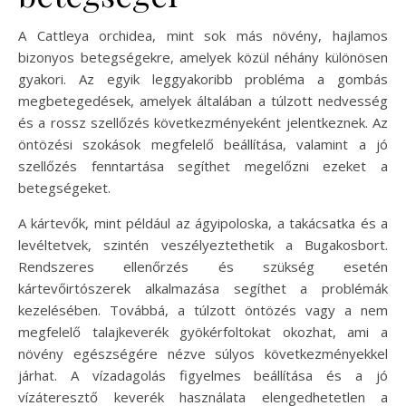
A Cattleya orchidea, mint sok más növény, hajlamos
bizonyos betegségekre, amelyek közül néhány különösen
gyakori. Az egyik leggyakoribb probléma a gombás
megbetegedések, amelyek általában a túlzott nedvesség
és a rossz szellőzés következményeként jelentkeznek. Az
öntözési szokások megfelelő beállítása, valamint a jó
szellőzés fenntartása segíthet megelőzni ezeket a
betegségeket.
A kártevők, mint például az ágyipoloska, a takácsatka és a
levéltetvek, szintén veszélyeztethetik a Bugakosbort.
Rendszeres ellenőrzés és szükség esetén
kártevőirtószerek alkalmazása segíthet a problémák
kezelésében. Továbbá, a túlzott öntözés vagy a nem
megfelelő talajkeverék gyökérfoltokat okozhat, ami a
növény egészségére nézve súlyos következményekkel
járhat. A vízadagolás figyelmes beállítása és a jó
vízáteresztő keverék használata elengedhetetlen a