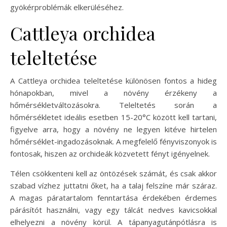
gyökérproblémák elkerüléséhez.
Cattleya orchidea
teleltetése
A Cattleya orchidea teleltetése különösen fontos a hideg
hónapokban, mivel a növény érzékeny a
hőmérsékletváltozásokra. Teleltetés során a
hőmérsékletet ideális esetben 15-20°C között kell tartani,
figyelve arra, hogy a növény ne legyen kitéve hirtelen
hőmérséklet-ingadozásoknak. A megfelelő fényviszonyok is
fontosak, hiszen az orchideák közvetett fényt igényelnek.
Télen csökkenteni kell az öntözések számát, és csak akkor
szabad vízhez juttatni őket, ha a talaj felszíne már száraz.
A magas páratartalom fenntartása érdekében érdemes
párásítót használni, vagy egy tálcát nedves kavicsokkal
elhelyezni a növény körül. A tápanyagutánpótlásra is