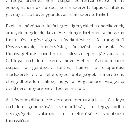
Cattleya orchidea nem csupán esztétikai értéke miatt
vonzó, hanem az ápolása során szerzett tapasztalatok is
gazdagítják a növénygondozás iránti szeretetünket.
Ezek a növények különleges igényekkel rendelkeznek,
amelyek megfelelő kezelése elengedhetetlen a hosszan
tartó és egészséges növekedéshez. A megfelelő
fényviszonyok, hőmérséklet, öntözési szokások és
tápanyagellátás mind-mind kulcsszerepet játszanak a
Cattleya orchidea sikeres nevelésében. Azonban nem
csupán a gondozás fontos, hanem a szaporítási
módszerek és a lehetséges betegségek ismerete is
elengedhetetlen ahhoz, hogy a Bugakosbor virágzása
évről évre megörvendeztessen minket.
A következőkben részletesen bemutatjuk a Cattleya
orchidea gondozását, szaporítását, a leggyakoribb
betegségeit, valamint a teleltetésére vonatkozó
tudnivalókat.