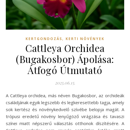
,
KERTGONDOZÁS
KERTI NÖVÉNYEK
Cattleya Orchidea
(Bugakosbor) Ápolása:
Átfogó Útmutató
2025.06.15.
A Cattleya orchidea, más néven Bugakosbor, az orchideák
családjának egyik legszebb és legkeresettebb tagja, amely
sok kertész és növénykedvelő szívébe belopja magát. A
trópusi eredetű növény lenyűgöző virágzása és tavaszi
színei miatt népszerű választás otthonok díszítésére. A