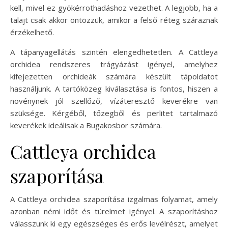
kell, mivel ez gyökérrothadáshoz vezethet. A legjobb, ha a
talajt csak akkor öntözzük, amikor a felső réteg száraznak
érzékelhető.
A tápanyagellátás szintén elengedhetetlen. A Cattleya
orchidea rendszeres trágyázást igényel, amelyhez
kifejezetten orchideák számára készült tápoldatot
használjunk. A tartóközeg kiválasztása is fontos, hiszen a
növénynek jól szellőző, vízáteresztő keverékre van
szüksége. Kérgéből, tőzegből és perlitet tartalmazó
keverékek ideálisak a Bugakosbor számára.
Cattleya orchidea
szaporítása
A Cattleya orchidea szaporítása izgalmas folyamat, amely
azonban némi időt és türelmet igényel. A szaporításhoz
válasszunk ki egy egészséges és erős levélrészt, amelyet