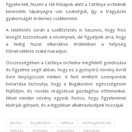
figyelni kell, hiszen a téli hónapok alatt a Cattleya orchideák
kevesebb tápanyagra van szükségük, így a trágyázás
gyakoriságát érdemes csökkenteni.
A teleltetés során a szellőztetés is hasznos, hogy friss
levegőt biztosítsunk a növénynek, de figyeljünk arra, hogy
a hideg huzat elkerülése érdekében a helyiség
hőmérséklete stabil maradjon.
Összességében a Cattleya orchidea megfelelő gondozása
és figyelme segít abban, hogy ez a gyönyörű növény évről
évre lenyűgözzön minket. A fent említett szempontok
betartása biztosítja, hogy a Bugakosbor egészségesen
fejlődjön, és csodás virágzással gazdagítsa otthonunkat.
Mivel minden növény egyedi, fontos, hogy figyelemmel
kísérjük igényeit, és a legjobban alkalmazkodjunk hozzájuk.
ápolás
bugakosbor
cattleya
növénygondozás
öntözés
orchidea
szaporítás
trágyázás