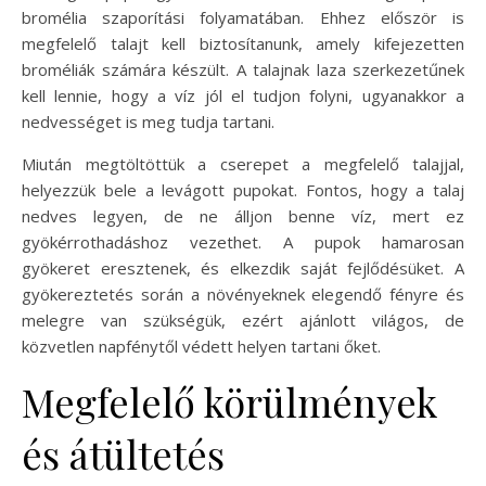
bromélia szaporítási folyamatában. Ehhez először is
megfelelő talajt kell biztosítanunk, amely kifejezetten
broméliák számára készült. A talajnak laza szerkezetűnek
kell lennie, hogy a víz jól el tudjon folyni, ugyanakkor a
nedvességet is meg tudja tartani.
Miután megtöltöttük a cserepet a megfelelő talajjal,
helyezzük bele a levágott pupokat. Fontos, hogy a talaj
nedves legyen, de ne álljon benne víz, mert ez
gyökérrothadáshoz vezethet. A pupok hamarosan
gyökeret eresztenek, és elkezdik saját fejlődésüket. A
gyökereztetés során a növényeknek elegendő fényre és
melegre van szükségük, ezért ajánlott világos, de
közvetlen napfénytől védett helyen tartani őket.
Megfelelő körülmények
és átültetés