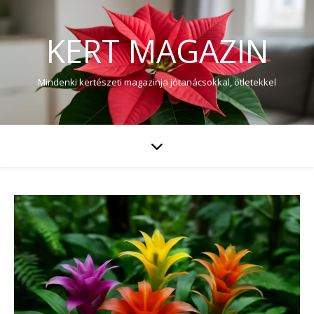
KERT MAGAZIN
Mindenki kertészeti magazinja jótanácsokkal, ötletekkel