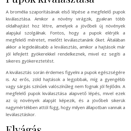
A bromélia szaporításának első lépése a megfelelő pupok
kiválasztása. Amikor a növény virágzik, gyakran több
oldalhajtást hoz létre, amelyek a jövőbeli új növények
alapjául szolgálnak. Fontos, hogy a pupok elérjék a
megfelelő méretet, mielőtt leválasztanánk őket. Általában
akkor a legideálisabb a leválasztás, amikor a hajtások már
jól kifejlett gyökerekkel rendelkeznek, mivel ez segíti a
sikeres gyökereztetést.
A kiválasztás során érdemes figyelni a pupok egészségére
is. Az erős, zöld hajtások a legjobbak, míg a gyengébb
vagy sárgás színűek valószínűleg nem fognak jól fejlődni. A
megfelelő pupok kiválasztása alapvető lépés, mivel ezek
az új növények alapját képezik, és a jövőbeli sikerük
nagymértékben attól függ, hogy milyen állapotban vannak a
leválasztáskor.
Elvágás