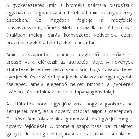
A gyökereztetés után a bromélia számára biztosítsuk
ugyanazokat a gondozási feltételeket, mint az anyanövény
esetében. Ez magában foglalja a megfelelő
fényviszonyokat, hőmérsékletet és vízellátást. A broméliák
általában meleg, párás környezetet kedvelnek, ezért
érdemes ezeket a feltételeket fenntartani.
Amint a szaporított bromélia megfelelő méretűvé és
erőssé válik, elérkezik az átültetés ideje. A növények
átültetése lehetővé teszi számukra, hogy további teret
nyerjenek, és tovább fejlődjenek. Válasszunk egy nagyobb
cserepet, amely elegendő helyet biztosít a gyökerek
számára, és tartalmazzon friss, tápanyagdús talajt.
Az átültetés során ügyeljünk arra, hogy a gyökerek ne
sérüljenek meg, és a növény stabilan álljon a cserépben.
Ezt követően folytassuk a gondozást, és figyeljük meg a
növény fejlődését. A bromélia szaporítása bár türelmet
igényel, de a megfelelő eljárások betartásával csodálatos,