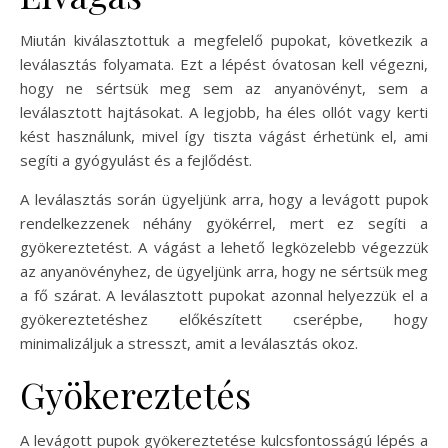
Miután kiválasztottuk a megfelelő pupokat, következik a
leválasztás folyamata. Ezt a lépést óvatosan kell végezni,
hogy ne sértsük meg sem az anyanövényt, sem a
leválasztott hajtásokat. A legjobb, ha éles ollót vagy kerti
kést használunk, mivel így tiszta vágást érhetünk el, ami
segíti a gyógyulást és a fejlődést.
A leválasztás során ügyeljünk arra, hogy a levágott pupok
rendelkezzenek néhány gyökérrel, mert ez segíti a
gyökereztetést. A vágást a lehető legközelebb végezzük
az anyanövényhez, de ügyeljünk arra, hogy ne sértsük meg
a fő szárat. A leválasztott pupokat azonnal helyezzük el a
gyökereztetéshez előkészített cserépbe, hogy
minimalizáljuk a stresszt, amit a leválasztás okoz.
Gyökereztetés
A levágott pupok gyökereztetése kulcsfontosságú lépés a