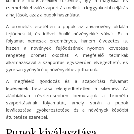
különféle módszerekkel történhet, így a magokkal és
csemetékkel való szaporítás mellett a leggyakoribb eljárás
a hajtások, azaz a pupok használata.
A broméliák esetében a pupok az anyanövény oldalán
fejlődnek ki, és idővel önálló növényekké válnak. Ez a
folyamat nemcsak eredményes, hanem élvezetes is,
hiszen a növények fejlődésének nyomon követése
rengeteg örömet okozhat. A megfelelő technikák
alkalmazásával a szaporítás egyszerűen elvégezhető, és
gyorsan gyönyörű új növényekhez juthatunk.
A megfelelő gondozás és a szaporítási folyamat
lépéseinek betartása elengedhetetlen a sikerhez. Az
alábbiakban részletesebben bemutatjuk a bromélia
szaporításának folyamatát, amely során a pupok
leválasztása, gyökereztetése és a növények későbbi
átültetése szerepel.
Pupok kiválasztása