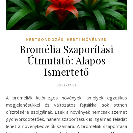
,
KERTGONDOZÁS
KERTI NÖVÉNYEK
Bromélia Szaporítási
Útmutató: Alapos
Ismertető
2025.03.25.
A broméliák különleges növények, amelyek egzotikus
megjelenésükkel és változatos fajtáikkal sok otthon
díszítésére szolgálnak. Ezek a növények nemcsak szemet
gyönyörködtetőek, hanem szaporításuk is izgalmas feladat
lehet a növénykedvelők számára. A broméliák szaporítása