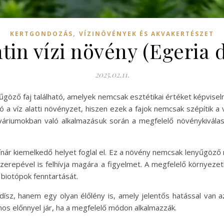
,
KERTGONDOZÁS
VÍZINÖVÉNYEK ÉS AKVAKERTÉSZET
tin vízi növény (Egeria 
2025.02.11.
göző faj található, amelyek nemcsak esztétikai értéket képvisel
a víz alatti növényzet, hiszen ezek a fajok nemcsak szépítik a v
akváriumokban való alkalmazásuk során a megfelelő növénykivál
khínár kiemelkedő helyet foglal el. Ez a növény nemcsak lenyűg
zerepével is felhívja magára a figyelmet. A megfelelő környezet
 biotópok fenntartását.
ísz, hanem egy olyan élőlény is, amely jelentős hatással van a
os előnnyel jár, ha a megfelelő módon alkalmazzák.