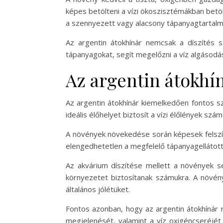
képes betölteni a vízi ökoszisztémákban betö
a szennyezett vagy alacsony tápanyagtartalmú
Az argentin átokhínár nemcsak a díszítés sz
tápanyagokat, segít megelőzni a víz algásodá
Az argentin átokhí
Az argentin átokhínár kiemelkedően fontos s
ideális élőhelyet biztosít a vízi élőlények sz
A növények növekedése során képesek felszívn
elengedhetetlen a megfelelő tápanyagellátottsá
Az akvárium díszítése mellett a növények s
környezetet biztosítanak számukra. A növény
általános jólétüket.
Fontos azonban, hogy az argentin átokhínár n
megjelenését, valamint a víz oxigéncseréj