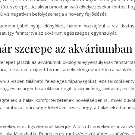
ltött szerepét. Az akváriumokban való elhelyezésekor fontos, hog
 víz negatívan befolyásolhatja a növény fejlődését.
empontjából nyújt előnyöket, hanem hozzájárul a víz tisztasá
sát, így fenntartva az akvárium egészséges egyensúlyát.
nár szerepe az akváriumban
zerepet játszik az akváriumok ökológiai egyensúlyának fennta
ámára, miközben oxigént termel, amely elengedhetetlen a halak és 
i a vízben található felesleges tápanyagokat, ezáltal csökkentv
g, és az argentin átokhínár segíti a vízminőség javítását, ami hoz
egítenek a halak komfortérzetének növelésében is, mivel búv
i lombozat sűrűsége lehetővé teszi, hogy a halak elrejtsenek, 
övekedését figyelemmel kísérjük. A túlzott növekedés invazívvá 
ét is akadályozhatja. Rendszeres metszés szükséges a növény 