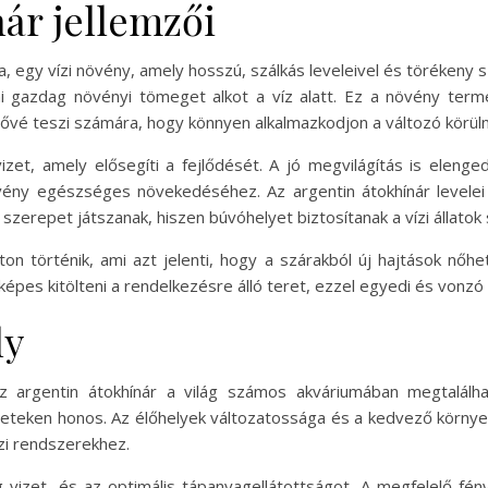
ár jellemzői
 egy vízi növény, amely hosszú, szálkás leveleivel és törékeny szá
 gazdag növényi tömeget alkot a víz alatt. Ez a növény termé
tővé teszi számára, hogy könnyen alkalmazkodjon a változó körü
et, amely elősegíti a fejlődését. A jó megvilágítás is elenged
ény egészséges növekedéséhez. Az argentin átokhínár levelei 
 szerepet játszanak, hiszen búvóhelyet biztosítanak a vízi állatok
on történik, ami azt jelenti, hogy a szárakból új hajtások nőh
pes kitölteni a rendelkezésre álló teret, ezzel egyedi és vonzó ví
ly
z argentin átokhínár a világ számos akváriumában megtalálhat
ületeken honos. Az élőhelyek változatossága és a kedvező környe
zi rendszerekhez.
 vizet, és az optimális tápanyagellátottságot. A megfelelő fén