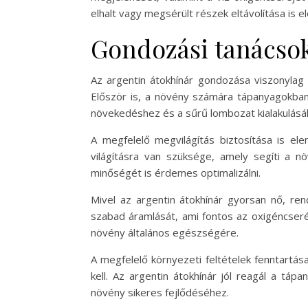
elhalt vagy megsérült részek eltávolítása is e
Gondozási tanácsok
Az argentin átokhínár gondozása viszonyla
Először is, a növény számára tápanyagokban 
növekedéshez és a sűrű lombozat kialakulásá
A megfelelő megvilágítás biztosítása is el
világításra van szüksége, amely segíti a 
minőségét is érdemes optimalizálni.
Mivel az argentin átokhínár gyorsan nő, ren
szabad áramlását, ami fontos az oxigéncseré
növény általános egészségére.
A megfelelő környezeti feltételek fenntartás
kell. Az argentin átokhínár jól reagál a tá
növény sikeres fejlődéséhez.