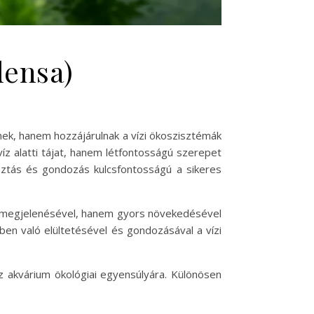
densa)
nek, hanem hozzájárulnak a vízi ökoszisztémák
íz alatti tájat, hanem létfontosságú szerepet
asztás és gondozás kulcsfontosságú a sikeres
öző megjelenésével, hanem gyors növekedésével
ben való elültetésével és gondozásával a vízi
z akvárium ökológiai egyensúlyára. Különösen