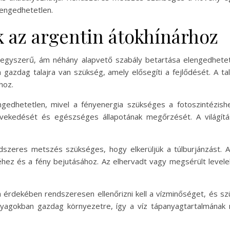
lengedhetetlen.
 az argentin átokhínárhoz
g egyszerű, ám néhány alapvető szabály betartása elengedhe
gazdag talajra van szükség, amely elősegíti a fejlődését. A ta
hoz.
engedhetetlen, mivel a fényenergia szükséges a fotoszintézish
növekedését és egészséges állapotának megőrzését. A világít
dszeres metszés szükséges, hogy elkerüljük a túlburjánzást. A
hez és a fény bejutásához. Az elhervadt vagy megsérült levelek 
a érdekében rendszeresen ellenőrizni kell a vízminőséget, és sz
panyagokban gazdag környezetre, így a víz tápanyagtartalmának