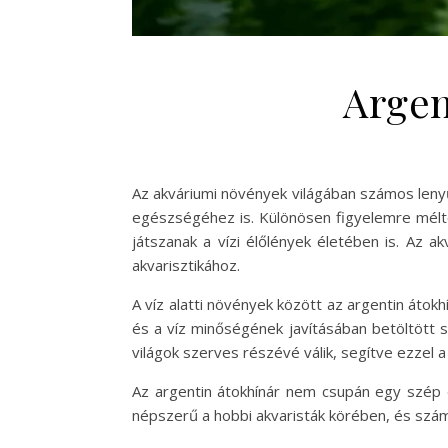
Argen
Az akváriumi növények világában számos lenyű
egészségéhez is. Különösen figyelemre méltó 
játszanak a vízi élőlények életében is. Az 
akvarisztikához.
A víz alatti növények között az argentin áto
és a víz minőségének javításában betöltött s
világok szerves részévé válik, segítve ezzel a
Az argentin átokhínár nem csupán egy szép d
népszerű a hobbi akvaristák körében, és szám