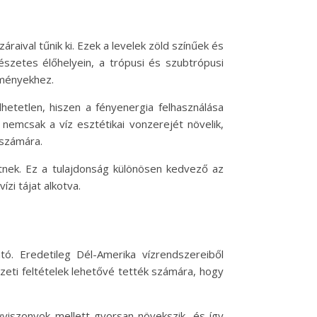
raival tűnik ki. Ezek a levelek zöld színűek és
szetes élőhelyein, a trópusi és szubtrópusi
lményekhez.
hetetlen, hiszen a fényenergia felhasználása
nemcsak a víz esztétikai vonzerejét növelik,
 számára.
etnek. Ez a tulajdonság különösen kedvező az
zi tájat alkotva.
ó. Eredetileg Dél-Amerika vízrendszereiből
zeti feltételek lehetővé tették számára, hogy
yviszonyok mellett gyorsan növekszik, és így