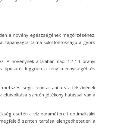
tetlen a növény egészségének megőrzéséhez.
laj tápanyagtartalma kulcsfontosságú a gyors
ez. A növénynek általában napi 12-14 órányi
ás típusától függően a fény mennyiségét és
 metszés segít fenntartani a víz felszínének
eltávolítása szintén jótékony hatással van a
ükség esetén a víz paramétereit optimalizálni
 megfelelő szinten tartása elengedhetetlen a