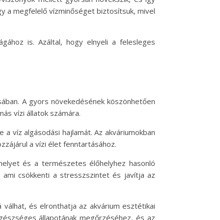
y a megfelelő vízminőséget biztosítsuk, mivel
gához is. Azáltal, hogy elnyeli a felesleges
rtásában. A gyors növekedésének köszönhetően
más vízi állatok számára.
e a víz algásodási hajlamát. Az akváriumokban
zájárul a vízi élet fenntartásához.
óhelyet és a természetes élőhelyhez hasonló
ami csökkenti a stresszszintet és javítja az
válhat, és elronthatja az akvárium esztétikai
egészséges állapotának megőrzéséhez, és az