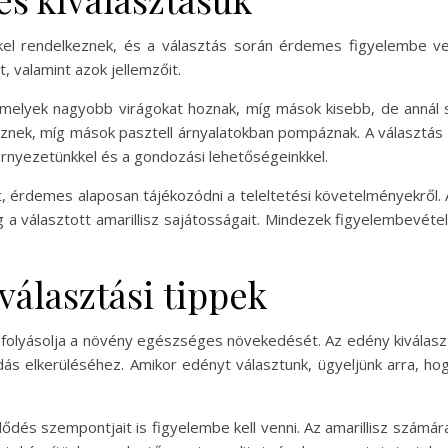
ekkel rendelkeznek, és a választás során érdemes figyelembe v
, valamint azok jellemzőit.
k, amelyek nagyobb virágokat hoznak, míg mások kisebb, de annál
eznek, míg mások pasztell árnyalatokban pompáznak. A választás so
örnyezetünkkel és a gondozási lehetőségeinkkel.
át, érdemes alaposan tájékozódni a teleltetési követelményekről. 
választott amarillisz sajátosságait. Mindezek figyelembevételéve
választási tippek
befolyásolja a növény egészséges növekedését. Az edény kiválaszt
ás elkerüléséhez. Amikor edényt választunk, ügyeljünk arra, h
ődés szempontjait is figyelembe kell venni. Az amarillisz számára