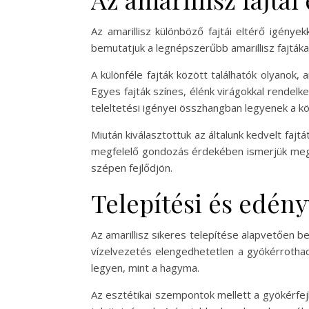
Az amarillisz különböző fajtái eltérő igény
bemutatjuk a legnépszerűbb amarillisz fajtákat
A különféle fajták között találhatók olyano
Egyes fajták színes, élénk virágokkal rendelk
teleltetési igényei összhangban legyenek a k
Miután kiválasztottuk az általunk kedvelt fajt
megfelelő gondozás érdekében ismerjük meg a 
szépen fejlődjön.
Telepítési és edény
Az amarillisz sikeres telepítése alapvetően 
vízelvezetés elengedhetetlen a gyökérrothad
legyen, mint a hagyma.
Az esztétikai szempontok mellett a gyökérfejl