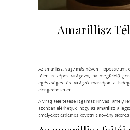
Amarillisz Té
Az amarillisz, vagy más néven Hippeastrum, 
télen is képes virágozni, ha megfelelő go
egészséges és virágzó maradjon a hidegeb
elengedhetetlen.
A virág teleltetése izgalmas kihívás, amely 
azonban elérhetjük, hogy az amarillisz a le
amelyeket érdemes követni a növény sikeres 
Az amarillisz fajtái