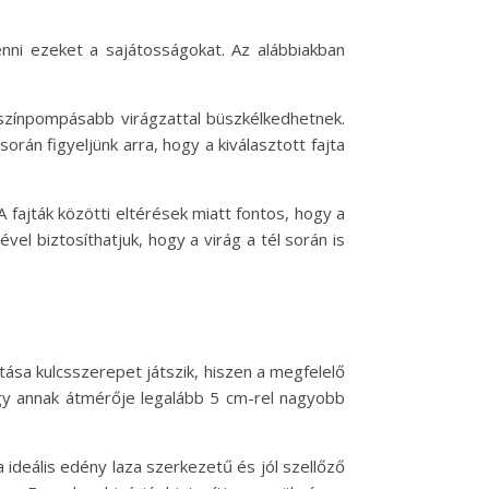
enni ezeket a sajátosságokat. Az alábbiakban
 színpompásabb virágzattal büszkélkedhetnek.
rán figyeljünk arra, hogy a kiválasztott fajta
A fajták közötti eltérések miatt fontos, hogy a
l biztosíthatjuk, hogy a virág a tél során is
ása kulcsszerepet játszik, hiszen a megfelelő
ogy annak átmérője legalább 5 cm-rel nagyobb
 ideális edény laza szerkezetű és jól szellőző