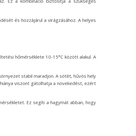
maz. Ez a kombináció biztosítja a szükséges
lődését és hozzájárul a virágzásához. A helyes
eltetési hőmérséklete 10-15°C között alakul. A
 környezet stabil maradjon. A sötét, hűvös hely
hiánya viszont gátolhatja a növekedést, ezért
őmérsékletet. Ez segíti a hagymát abban, hogy