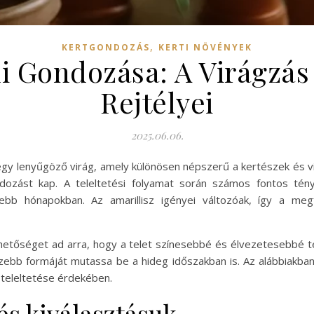
,
KERTGONDOZÁS
KERTI NÖVÉNYEK
li Gondozása: A Virágzá
Rejtélyei
2025.06.06.
egy lenyűgöző virág, amely különösen népszerű a kertészek és v
ndozást kap. A teleltetési folyamat során számos fontos tén
b hónapokban. Az amarillisz igényei változóak, így a meg
lehetőséget ad arra, hogy a telet színesebbé és élvezetesebbé t
gszebb formáját mutassa be a hideg időszakban is. Az alábbiakba
teleltetése érdekében.
 és kiválasztásuk