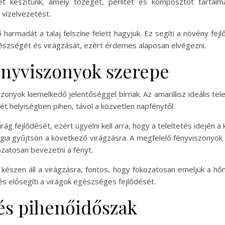
ket készítünk, amely tőzeget, perlitet és komposztot tartal
 vízelvezetést.
harmadát a talaj felszíne felett hagyjuk. Ez segíti a növény fej
észségét és virágzását, ezért érdemes alaposan elvégezni.
ényviszonyok szerepe
zonyok kiemelkedő jelentőséggel bírnak. Az amarillisz ideális tel
 helyiségben pihen, távol a közvetlen napfénytől.
ág fejlődését, ezért ügyelni kell arra, hogy a teleltetés idején a
gia gyűjtsön a következő virágzásra. A megfelelő fényviszonyok 
ozatosan bevezetni a fényt.
 készen áll a virágzásra, fontos, hogy fokozatosan emeljük a h
 és elősegíti a virágok egészséges fejlődését.
és pihenőidőszak