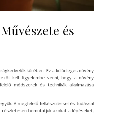
s Művészete és
irágkedvelők körében. Ez a különleges növény
yezőt kell figyelembe venni, hogy a növény
felelő módszerek és technikák alkalmazása
együk. A megfelelő felkészüléssel és tudással
n részletesen bemutatjuk azokat a lépéseket,