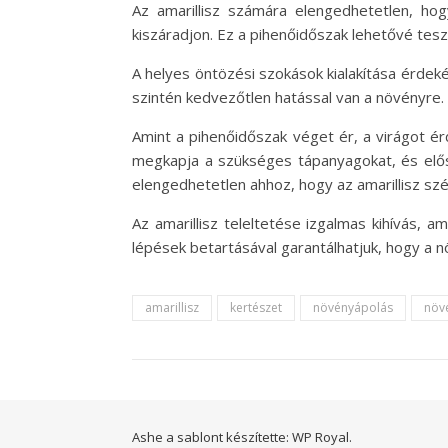
Az amarillisz számára elengedhetetlen, hogy
kiszáradjon. Ez a pihenőidőszak lehetővé tes
A helyes öntözési szokások kialakítása érdeké
szintén kedvezőtlen hatással van a növényre. 
Amint a pihenőidőszak véget ér, a virágot é
megkapja a szükséges tápanyagokat, és elős
elengedhetetlen ahhoz, hogy az amarillisz sz
Az amarillisz teleltetése izgalmas kihívás,
lépések betartásával garantálhatjuk, hogy a 
amarillisz
kertészet
növényápolás
növ
Ashe a sablont készítette:
WP Royal
.