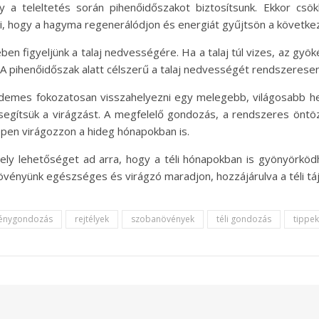
 a teleltetés során pihenőidőszakot biztosítsunk. Ekkor csök
zi, hogy a hagyma regenerálódjon és energiát gyűjtsön a követke
ben figyeljünk a talaj nedvességére. Ha a talaj túl vizes, az gyök
A pihenőidőszak alatt célszerű a talaj nedvességét rendszeresen 
rdemes fokozatosan visszahelyezni egy melegebb, világosabb hel
egítsük a virágzást. A megfelelő gondozás, a rendszeres öntöz
épen virágozzon a hideg hónapokban is.
 amely lehetőséget ad arra, hogy a téli hónapokban is gyönyörk
növényünk egészséges és virágzó maradjon, hozzájárulva a téli t
énygondozás
rejtélyek
szobanövények
téli gondozás
tippek