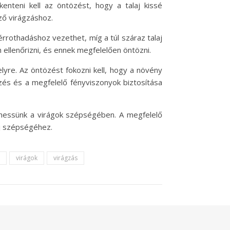
kenteni kell az öntözést, hogy a talaj kissé
ző virágzáshoz.
érrothadáshoz vezethet, míg a túl száraz talaj
ellenőrizni, és ennek megfelelően öntözni.
yre. Az öntözést fokozni kell, hogy a növény
és és a megfelelő fényviszonyok biztosítása
ödhessünk a virágok szépségében. A megfelelő
áj szépségéhez.
virágok
virágzás