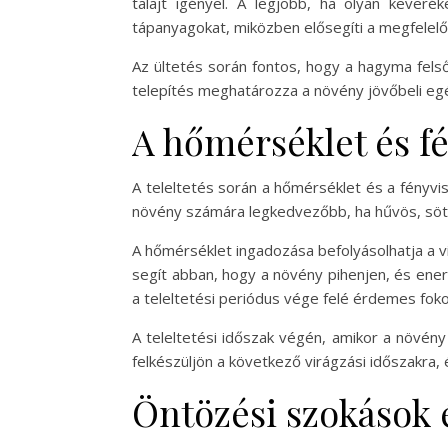
talajt igényel. A legjobb, ha olyan keveré
tápanyagokat, miközben elősegíti a megfelelő
Az ültetés során fontos, hogy a hagyma felső 
telepítés meghatározza a növény jövőbeli eg
A hőmérséklet és f
A teleltetés során a hőmérséklet és a fényvis
növény számára legkedvezőbb, ha hűvös, sötét
A hőmérséklet ingadozása befolyásolhatja a vir
segít abban, hogy a növény pihenjen, és ener
a teleltetési periódus vége felé érdemes fok
A teleltetési időszak végén, amikor a növény
felkészüljön a következő virágzási időszakra,
Öntözési szokások 