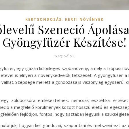
,
KERTGONDOZÁS
KERTI NÖVÉNYEK
levelű Szeneció Ápolás
Gyöngyfüzér Készítése!
2025.08.02.
yfüzér, egy igazán különleges szobanövény, amely a trópusi nö
ével is elnyeri a növénykedvelők tetszését. A gyöngyfüzér a kú
válhat. Szépsége mellett a gondozása is viszonylag egyszerű, d
k egy zöldborsóra emlékeztetnek, nemcsak esztétikai értéke
eneció a megfelelő körülmények között hosszú életű és egészsége
elelően fejlődjön, fontos, hogy tisztában legyünk a szükségletei
atjuk, hogyan kell gondozni, szaporítani és metszeni ezt az e