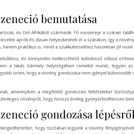
szeneció bemutatása
tozik, és Dél-Afrikából származik. Fő vonzereje a szárain találh
 levelek aprók és dúsan helyezkednek el a szárakon, így a növé
hanem praktikus is, mivel a szukkulensekhez hasonlóan jól viseli
belsőkhöz, és könnyedén beilleszthető különböző stílusú ottho
nem a lakás bármely helyiségében remekül mutat, legyen az
gyobb öröm, hogy a növény gondozása nem igényel különösebb s
nak, amennyiben a megfelelő gondozási feltételeket biztosít
 különleges növényről, hogy hosszú évekig gyönyörködhessen ben
szeneció gondozása lépésről
lengedhetetlen, hogy tisztában legyünk a növény fényigényével