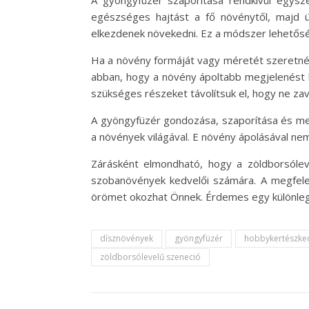
A gyöngyfüzér szaporítása rendkívül egysze
egészséges hajtást a fő növénytől, majd ül
elkezdenek növekedni. Ez a módszer lehetőség
Ha a növény formáját vagy méretét szeretnénk 
abban, hogy a növény ápoltabb megjelenést ka
szükséges részeket távolítsuk el, hogy ne za
A gyöngyfüzér gondozása, szaporítása és me
a növények világával. E növény ápolásával ne
Zárásként elmondható, hogy a zöldborsólev
szobanövények kedvelői számára. A megfelel
örömet okozhat Önnek. Érdemes egy különlege
dísznövények
gyöngyfüzér
hobbykertészke
zöldborsólevelű szeneció