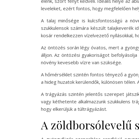
élénk, szórt fényt kedveli. Ideális helye az a
leveleket, ezért fontos, hogy megfelelően hel
A talaj minősége is kulcsfontosságú a nö
szukkulensok számára készült talajkeverék id
kosár rendelkezzen vízelvezető nyílásokkal, ho
Az öntözés során légy óvatos, mert a gyöngyf
álljon. Az öntözési gyakoriságot befolyásolj
növény kevesebb vízre van szüksége.
A hőmérséklet szintén fontos tényező a gyön
a hideg huzatok kerülendők, különösen télen. 
A trágyázás szintén jelentős szerepet játsz
vagy kéthetente alkalmazzunk szukkulens trág
hogy elkerüljük a túltrágyázást.
A zöldborsólevelű 