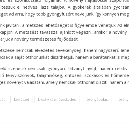
rű és szórakoztató folyamat. A növény hajtásokkal szaporítha
tessük el nedves, laza talajba. A gyökerek általában gyorsa
et ad arra, hogy több gyöngyfüzért neveljünk, így könnyen megos
javítani, a metszés lehetőségét is figyelembe vehetjük. Az elny
pjon. A metszést tavasszal ajánlott végezni, amikor a növény a
varjuk a növény természetes fejlődését.
tszése nemcsak élvezetes tevékenység, hanem nagyszerű lehetős
mcsak a saját otthonunkat díszíthetjük, hanem a barátainkat is 
elű szeneció nemcsak gyönyörű látványt nyújt, hanem relatív 
ő fényviszonyok, talajminőség, öntözési szokások és hőmérsé
s növényt választani, amely nemcsak otthonát díszíti, hanem a
dés
kertészet
kreatív kézműveskedés
növényápolás
növény