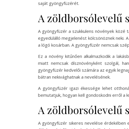
saját gyöngyfüzérét.
A zöldborsólevelű 
A gyöngyfüzér a szukkulens növények közé tar
egyedülálló megjelenést kölcsönöznek neki. A
a lógó kosárban. A gyöngyfüzér nemcsak szép, 
Ez a növény kitűnően alkalmazkodik a lakás
miatt nemcsak dísznövényként szolgál, ha
gyöngyfüzér kedvelői számára az egyik legna
bátran nekivághatnak a nevelésének.
A gyöngyfüzér igazi ékessége lehet otthoná
bemutatjuk, hogyan kell gondoskodni erről a
A zöldborsólevelű 
A gyöngyfüzér sikeres nevelése érdekében e