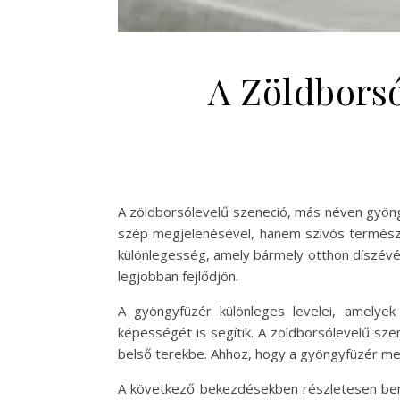
A Zöldborsó
A zöldborsólevelű szeneció, más néven gyöng
szép megjelenésével, hanem szívós természet
különlegesség, amely bármely otthon díszévé 
legjobban fejlődjön.
A gyöngyfüzér különleges levelei, amelye
képességét is segítik. A zöldborsólevelű sz
belső terekbe. Ahhoz, hogy a gyöngyfüzér megf
A következő bekezdésekben részletesen bemut