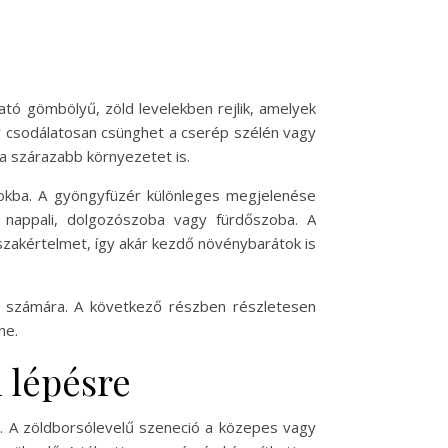
ató gömbölyű, zöld levelekben rejlik, amelyek
ny csodálatosan csünghet a cserép szélén vagy
 a szárazabb környezetet is.
nokba. A gyöngyfüzér különleges megjelenése
 nappali, dolgozószoba vagy fürdőszoba. A
zakértelmet, így akár kezdő növénybarátok is
ja számára. A következő részben részletesen
ne.
 lépésre
. A zöldborsólevelű szeneció a közepes vagy