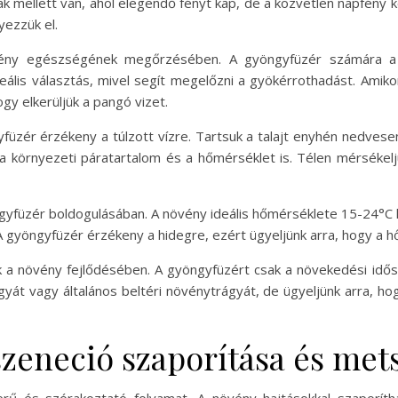
blak mellett van, ahol elegendő fényt kap, de a közvetlen napfény 
yezzük el.
vény egészségének megőrzésében. A gyöngyfüzér számára a j
eális választás, mivel segít megelőzni a gyökérrothadást. Amikor
gy elkerüljük a pangó vizet.
üzér érzékeny a túlzott vízre. Tartsuk a talajt enyhén nedvesen
a a környezeti páratartalom és a hőmérséklet is. Télen mérséke
gyfüzér boldogulásában. A növény ideális hőmérséklete 15-24°C
A gyöngyfüzér érzékeny a hidegre, ezért ügyeljünk arra, hogy a 
ik a növény fejlődésében. A gyöngyfüzért csak a növekedési idős
yát vagy általános beltéri növénytrágyát, de ügyeljünk arra, ho
szeneció szaporítása és met