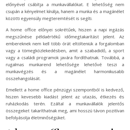
előnyével csábítja a munkavállalókat. E lehetőség nem
csupán a kényelmet kínálja, hanem a munka és a magánélet
közötti egyensúly megteremtését is segíti.
A home office előnyei sokrétűek, hiszen a napi ingázás
megszűnése példaértékű időmegtakarítást jelent. Az
embereknek nem kell több órát eltölteniük a forgalomban
vagy a tömegközlekedésben, amit a szabadidő, a sport
vagy a családi programok javára fordíthatnak. Továbbá, a
rugalmas munkarend lehetősége lehetővé teszi a
munkavégzés és a magánélet harmonikusabb
összehangolását.
Emellett a home office pénzügyi szempontból is kedvező,
hiszen kevesebb kiadást jelent az utazás, étkezés és
ruházkodás terén. Ezáltal a munkavállalók jelentős
összegeket takaríthatnak meg, ami hosszú távon pozitívan
befolyásolja életminőségüket.