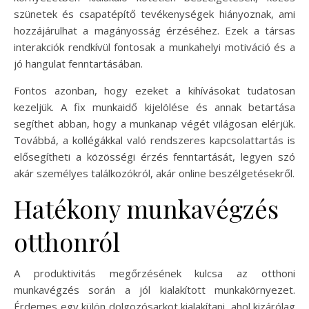
szünetek és csapatépítő tevékenységek hiányoznak, ami
hozzájárulhat a magányosság érzéséhez. Ezek a társas
interakciók rendkívül fontosak a munkahelyi motiváció és a
jó hangulat fenntartásában.
Fontos azonban, hogy ezeket a kihívásokat tudatosan
kezeljük. A fix munkaidő kijelölése és annak betartása
segíthet abban, hogy a munkanap végét világosan elérjük.
Továbbá, a kollégákkal való rendszeres kapcsolattartás is
elősegítheti a közösségi érzés fenntartását, legyen szó
akár személyes találkozókról, akár online beszélgetésekről.
Hatékony munkavégzés
otthonról
A produktivitás megőrzésének kulcsa az otthoni
munkavégzés során a jól kialakított munkakörnyezet.
Érdemes egy külön dolgozósarkot kialakítani, ahol kizárólag