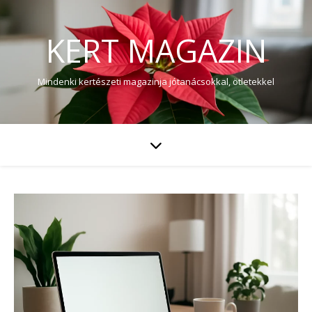
KERT MAGAZIN
Mindenki kertészeti magazinja jótanácsokkal, ötletekkel