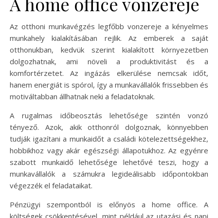
A home office vonzereje
Az otthoni munkavégzés legfőbb vonzereje a kényelmes
munkahely kialakításában rejlik. Az emberek a saját
otthonukban, kedvük szerint kialakított környezetben
dolgozhatnak, ami növeli a produktivitást és a
komfortérzetet. Az ingázás elkerülése nemcsak időt,
hanem energiát is spórol, így a munkavállalók frissebben és
motiváltabban állhatnak neki a feladatoknak.
A rugalmas időbeosztás lehetősége szintén vonzó
tényező. Azok, akik otthonról dolgoznak, könnyebben
tudják igazítani a munkaidőt a családi kötelezettségekhez,
hobbikhoz vagy akár egészségi állapotukhoz. Az egyénre
szabott munkaidő lehetősége lehetővé teszi, hogy a
munkavállalók a számukra legideálisabb időpontokban
végezzék el feladataikat.
Pénzügyi szempontból is előnyös a home office. A
költségek csökkentésével, mint például az utazási és napi