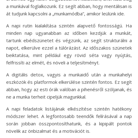
a munkával foglalkozunk. Ez segít abban, hogy mentálisan is
át tudjunk kapcsolni a „munkamódba”, amikor leülünk ide.
A napi rutin kialakítása szintén alapvető fontosságú. Ha
minden nap ugyanabban az időben kezdjük a munkát,
tartunk ebédszünetet és végzünk, az segít strukturálni a
napot, elkerülve ezzel a túlórázást. Az időszakos szünetek
beiktatása, mint például egy rövid séta vagy nyújtás,
felfrissíti az elmét, és növeli a teljesítményt.
A digitális detox, vagyis a munkaidő után a munkahelyi
eszközök és platformok elkerülése szintén fontos. Ez segít
abban, hogy az esti órák valóban a pihenésről szóljanak, és
ne a munka terheit cipeljük magunkkal.
A napi feladatok listájának elkészítése szintén hatékony
módszer lehet. A legfontosabb teendők felírásával a nap
során jobban összpontosíthatunk, és a kipipált pontok
növelik az önbizalmat és a motivációt is.