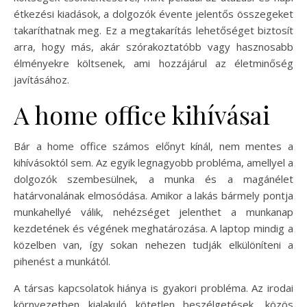
étkezési kiadások, a dolgozók évente jelentős összegeket
takaríthatnak meg. Ez a megtakarítás lehetőséget biztosít
arra, hogy más, akár szórakoztatóbb vagy hasznosabb
élményekre költsenek, ami hozzájárul az életminőség
javításához.
A home office kihívásai
Bár a home office számos előnyt kínál, nem mentes a
kihívásoktól sem. Az egyik legnagyobb probléma, amellyel a
dolgozók szembesülnek, a munka és a magánélet
határvonalának elmosódása. Amikor a lakás bármely pontja
munkahellyé válik, nehézséget jelenthet a munkanap
kezdetének és végének meghatározása. A laptop mindig a
közelben van, így sokan nehezen tudják elkülöníteni a
pihenést a munkától.
A társas kapcsolatok hiánya is gyakori probléma. Az irodai
környezetben kialakuló kötetlen beszélgetések, közös