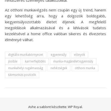
rendszeres személyes találkozókkal.
Az otthoni munkavégzés nem csupán egy új trend, hanem
egy lehetőség arra, hogy a dolgozók boldogabb,
kiegyensúlyozottabb életet éljenek. A megfelelő
megoldások alkalmazásával és a kihívások tudatos
kezelésével a home office valóban sikeres és élvezetes
élménnyé válhat.
digitális munkakörnyezet
egyenesúly
előnyök
jooble
karrierfejlődés
munka-magánélet egyensúly
munkahelyi rugalmasság
nehézségek
otthoni munka
távmunkás pozíciók
Ashe a sablont készítette:
WP Royal
.