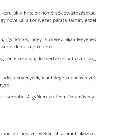
kerüljük a hirtelen hőmérsékletváltozásokat,
ogy növeljük a környezet páratartalmát, ezzel
ban, így fontos, hogy a cserép alján legyenek
kkor érdemes újra ültetni.
őszig rendszeresen, de mértékkel öntözzük, míg
t adni a növénynek, lehetőleg szobanövények
ényre.
kis cserépbe. A gyökereztetés után a növényt
ás mellett hosszú éveken át örömet okozhat.