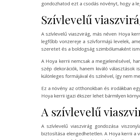
gondozhatod ezt a csodás növényt, hogy a l
Szívlevelű viaszvir
A szívlevelű viaszvirág, más néven Hoya kerr
legfőbb vonzereje a szívformájú levelek, amel
szeretet és a boldogság szimbólumaként ismer
A Hoya kerrii nemcsak a megjelenésével, ha
szép dekorációk, hanem kiváló választások is
különleges formájával és színével, így nem m
Ez a növény az otthonokban és irodákban egyar
Hoya kerrii igazi ékszer lehet bármilyen kö
A szívlevelű viaszv
A szívlevelű viaszvirág gondozása viszonyl
biztosítása elengedhetetlen. A Hoya kerrii a 