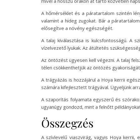
mivel a hosszú órákon át tartó közvetlen nap
A hőmérséklet és a páratartalom szintén lén
valamint a hideg zugokat. Bár a páratartalom
elősegítve a növény egészségét.
A talaj kiválasztása is kulcsfontosságú. A s
vízelvezető lyukak. Az átültetés szükségessége
Az öntözést ügyesen kell végezni. A talaj fel
télen csökkenthetjük az öntözés gyakoriságát,
A trágyázás is hozzájárul a Hoya kerrii eg
számára kifejlesztett trágyával. Ügyeljünk arr
A szaporítás folyamata egyszerű és szórakoz
ugyanúgy gondozd, mint a felnőtt példányokat
Összegzés
A szívlevelű viaszvirág, vagyis Hoya kerri