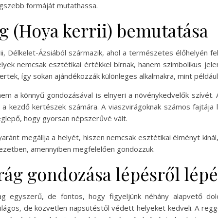
egszebb formáját mutathassa.
ág (Hoya kerrii) bemutatása
ii, Délkelet-Ázsiából származik, ahol a természetes élőhelyén fe
yek nemcsak esztétikai értékkel bírnak, hanem szimbolikus jelen
tek, így sokan ajándékozzák különleges alkalmakra, mint például
nem a könnyű gondozásával is elnyeri a növénykedvelők szívét.
 a kezdő kertészek számára. A viaszvirágoknak számos fajtája lé
eglepő, hogy gyorsan népszerűvé vált.
ánt megállja a helyét, hiszen nemcsak esztétikai élményt kínál,
rnyezetben, amennyiben megfelelően gondozzuk.
irág gondozása lépésről lép
ag egyszerű, de fontos, hogy figyeljünk néhány alapvető dol
világos, de közvetlen napsütéstől védett helyeket kedveli. A regg