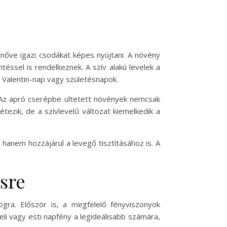
lnőve igazi csodákat képes nyújtani. A növény
téssel is rendelkeznek. A szív alakú levelek a
 Valentin-nap vagy születésnapok.
 Az apró cserépbe ültetett növények nemcsak
tezik, de a szívlevelű változat kiemelkedik a
 hanem hozzájárul a levegő tisztításához is. A
ésre
ogra. Először is, a megfelelő fényviszonyok
eli vagy esti napfény a legideálisabb számára,