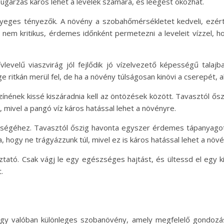
sugárzás káros lehet a levelek számára, és leégést okozhat.
yeges tényezők. A növény a szobahőmérsékletet kedveli, ezért 
 nem kritikus, érdemes időnként permetezni a leveleit vízzel, h
zívlevelű viaszvirág jól fejlődik jó vízelvezető képességű talaj
 ritkán merül fel, de ha a növény túlságosan kinövi a cserepét, a
színének kissé kiszáradnia kell az öntözések között. Tavasztól 
 mivel a pangó víz káros hatással lehet a növényre.
észségéhez. Tavasztól őszig havonta egyszer érdemes tápanyago
a, hogy ne trágyázzunk túl, mivel ez is káros hatással lehet a növ
tató. Csak vágj le egy egészséges hajtást, és ültessd el egy 
.
i, egy valóban különleges szobanövény, amely megfelelő gondoz