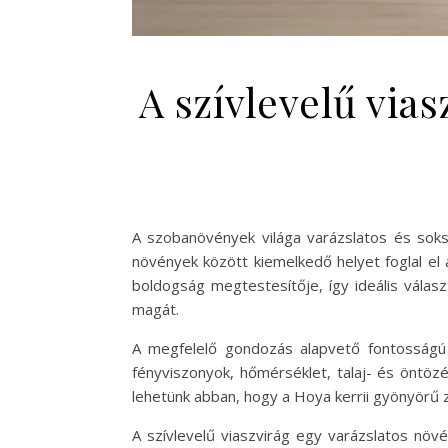
A szívlevelű via
A szobanövények világa varázslatos és soks
növények között kiemelkedő helyet foglal el 
boldogság megtestesítője, így ideális válasz
magát.
A megfelelő gondozás alapvető fontosságú
fényviszonyok, hőmérséklet, talaj- és öntöz
lehetünk abban, hogy a Hoya kerrii gyönyörű z
A szívlevelű viaszvirág egy varázslatos növ