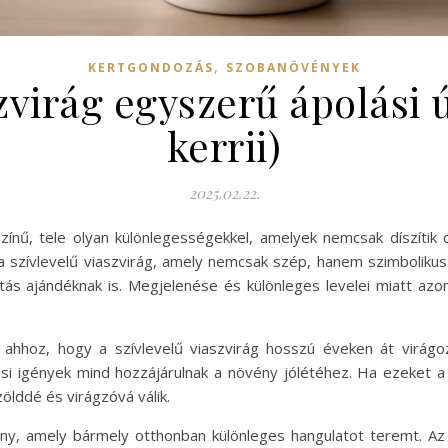
,
KERTGONDOZÁS
SZOBANÖVÉNYEK
szvirág egyszerű ápolási
kerrii)
2025.02.22.
zínű, tele olyan különlegességekkel, amelyek nemcsak díszítik
a szívlevelű viaszvirág, amely nemcsak szép, hanem szimbolikus 
tás ajándéknak is. Megjelenése és különleges levelei miatt azon
 ahhoz, hogy a szívlevelű viaszvirág hosszú éveken át virág
ési igények mind hozzájárulnak a növény jólétéhez. Ha ezeket
ölddé és virágzóvá válik.
ény, amely bármely otthonban különleges hangulatot teremt. A