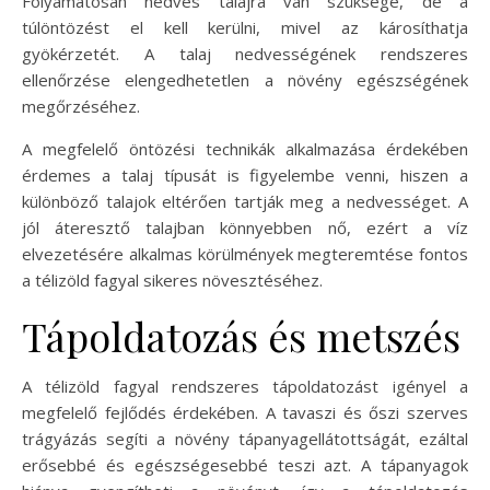
Folyamatosan nedves talajra van szüksége, de a
túlöntözést el kell kerülni, mivel az károsíthatja
gyökérzetét. A talaj nedvességének rendszeres
ellenőrzése elengedhetetlen a növény egészségének
megőrzéséhez.
A megfelelő öntözési technikák alkalmazása érdekében
érdemes a talaj típusát is figyelembe venni, hiszen a
különböző talajok eltérően tartják meg a nedvességet. A
jól áteresztő talajban könnyebben nő, ezért a víz
elvezetésére alkalmas körülmények megteremtése fontos
a télizöld fagyal sikeres növesztéséhez.
Tápoldatozás és metszés
A télizöld fagyal rendszeres tápoldatozást igényel a
megfelelő fejlődés érdekében. A tavaszi és őszi szerves
trágyázás segíti a növény tápanyagellátottságát, ezáltal
erősebbé és egészségesebbé teszi azt. A tápanyagok