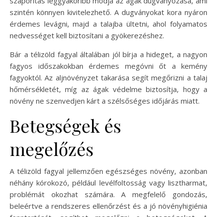
szaporítás leggyakoribb módja az ágak dugványozása, ami
szintén könnyen kivitelezhető. A dugványokat kora nyáron
érdemes levágni, majd a talajba ültetni, ahol folyamatos
nedvességet kell biztosítani a gyökerezéshez.
Bár a télizöld fagyal általában jól bírja a hideget, a nagyon
fagyos időszakokban érdemes megóvni őt a kemény
fagyoktól. Az aljnövényzet takarása segít megőrizni a talaj
hőmérsékletét, míg az ágak védelme biztosítja, hogy a
növény ne szenvedjen kárt a szélsőséges időjárás miatt.
Betegségek és
megelőzés
A télizöld fagyal jellemzően egészséges növény, azonban
néhány kórokozó, például levélfoltosság vagy lisztharmat,
problémát okozhat számára. A megfelelő gondozás,
beleértve a rendszeres ellenőrzést és a jó növényhigiénia