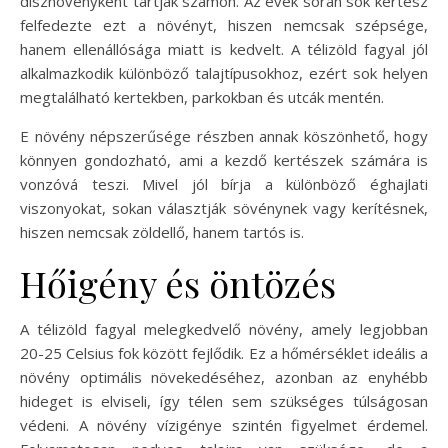
dísznövényként tartják számon. Az évek során sok kertész
felfedezte ezt a növényt, hiszen nemcsak szépsége,
hanem ellenállósága miatt is kedvelt. A télizöld fagyal jól
alkalmazkodik különböző talajtípusokhoz, ezért sok helyen
megtalálható kertekben, parkokban és utcák mentén.
E növény népszerűsége részben annak köszönhető, hogy
könnyen gondozható, ami a kezdő kertészek számára is
vonzóvá teszi. Mivel jól bírja a különböző éghajlati
viszonyokat, sokan választják sövénynek vagy kerítésnek,
hiszen nemcsak zöldellő, hanem tartós is.
Hőigény és öntözés
A télizöld fagyal melegkedvelő növény, amely legjobban
20-25 Celsius fok között fejlődik. Ez a hőmérséklet ideális a
növény optimális növekedéséhez, azonban az enyhébb
hideget is elviseli, így télen sem szükséges túlságosan
védeni. A növény vízigénye szintén figyelmet érdemel.