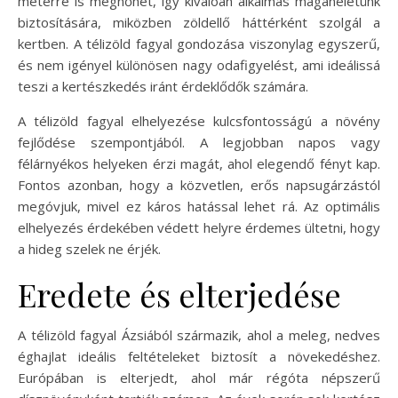
méterre is megnőhet, így kiválóan alkalmas magánéletünk
biztosítására, miközben zöldellő háttérként szolgál a
kertben. A télizöld fagyal gondozása viszonylag egyszerű,
és nem igényel különösen nagy odafigyelést, ami ideálissá
teszi a kertészkedés iránt érdeklődők számára.
A télizöld fagyal elhelyezése kulcsfontosságú a növény
fejlődése szempontjából. A legjobban napos vagy
félárnyékos helyeken érzi magát, ahol elegendő fényt kap.
Fontos azonban, hogy a közvetlen, erős napsugárzástól
megóvjuk, mivel ez káros hatással lehet rá. Az optimális
elhelyezés érdekében védett helyre érdemes ültetni, hogy
a hideg szelek ne érjék.
Eredete és elterjedése
A télizöld fagyal Ázsiából származik, ahol a meleg, nedves
éghajlat ideális feltételeket biztosít a növekedéshez.
Európában is elterjedt, ahol már régóta népszerű