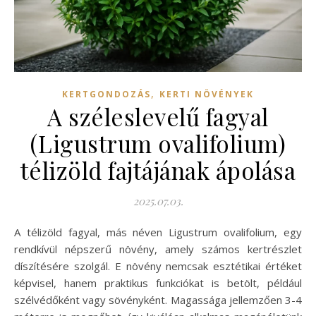
,
KERTGONDOZÁS
KERTI NÖVÉNYEK
A széleslevelű fagyal
(Ligustrum ovalifolium)
télizöld fajtájának ápolása
2025.07.03.
A télizöld fagyal, más néven Ligustrum ovalifolium, egy
rendkívül népszerű növény, amely számos kertrészlet
díszítésére szolgál. E növény nemcsak esztétikai értéket
képvisel, hanem praktikus funkciókat is betölt, például
szélvédőként vagy sövényként. Magassága jellemzően 3-4