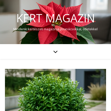
KERT MAGAZIN
Mindenki kertészeti magazinja jótanácsokkal, ötletekkel