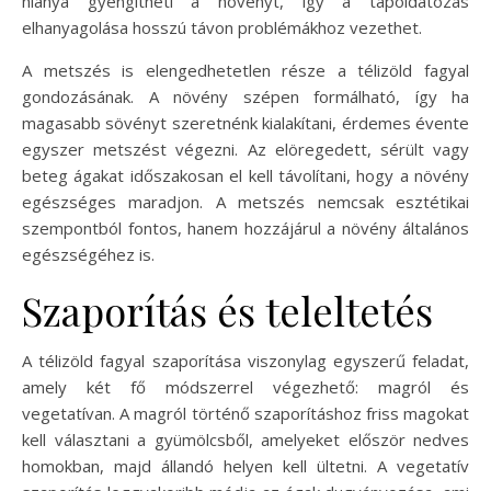
hiánya gyengítheti a növényt, így a tápoldatozás
elhanyagolása hosszú távon problémákhoz vezethet.
A metszés is elengedhetetlen része a télizöld fagyal
gondozásának. A növény szépen formálható, így ha
magasabb sövényt szeretnénk kialakítani, érdemes évente
egyszer metszést végezni. Az elöregedett, sérült vagy
beteg ágakat időszakosan el kell távolítani, hogy a növény
egészséges maradjon. A metszés nemcsak esztétikai
szempontból fontos, hanem hozzájárul a növény általános
egészségéhez is.
Szaporítás és teleltetés
A télizöld fagyal szaporítása viszonylag egyszerű feladat,
amely két fő módszerrel végezhető: magról és
vegetatívan. A magról történő szaporításhoz friss magokat
kell választani a gyümölcsből, amelyeket először nedves
homokban, majd állandó helyen kell ültetni. A vegetatív