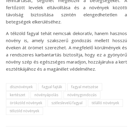
fenntartását, segíthet megelőzni a betegségeket. A
fertőzött levelek eltávolítása és a növények közötti
távolság biztosítása szintén elengedhetetlen a
betegségek elkerüléséhez.
A télizöld fagyal tehát nemcsak dekoratív, hanem hasznos
növény is, amely szakszerű gondozás mellett hosszú
éveken át örömet szerezhet. A megfelelő körülmények és
a rendszeres karbantartás biztosítja, hogy ez a gyönyörű
növény szép és egészséges maradjon, hozzájárulva a kert
esztétikájához és a magánélet védelméhez.
dísznövények
fagyal fajták
fagyal metszése
kertészet
növényápolás
növénygondozás
örökzöld növények
széleslevelű fagyal
télálló növények
télizöld növények