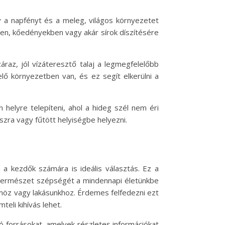
y a napfényt és a meleg, világos környezetet
kben, kőedényekben vagy akár sírok díszítésére
az, jól vízáteresztő talaj a legmegfelelőbb
ő környezetben van, és ez segít elkerülni a
helyre telepíteni, ahol a hideg szél nem éri
zra vagy fűtött helyiségbe helyezni.
a kezdők számára is ideális választás. Ez a
a természet szépségét a mindennapi életünkbe
höz vagy lakásunkhoz. Érdemes felfedezni ezt
eli kihívás lehet.
ó forrásokat, amelyek részletes információkat