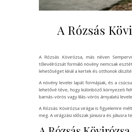
A Rózsás Köv
A Rózsás Kövirózsa, más néven Semperviv
tőlevélrózsát formáló növény nemcsak esztét
lehetőséget kínál a kertek és otthonok díszít
A növény levelei lapát formájúak, és a csúcsu
lehetővé téve, hogy különböző környezeti felté
barnás-vörös vagy lilás-vörös árnyalatú level
A Rózsás Kövirózsa virágai is figyelemre mélt
meg. A virágzási időszak júniusra és júliusra
A Rózsás Kövirózsa