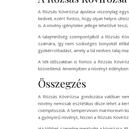
A Rózsás Kövirózsa ápolása viszonylag egysz
kedveli, ezért fontos, hogy olyan helyre ülte
is. A növény igénytelen jellege lehetővé tesz
A talajminőség szempontjából a Rózsás Kövi
számára, így nem szükséges bonyolult előké
gyökérrothadást, amely a túl nedves talaj miatt
A téli időszakban is fontos a Rózsás Köviró
közvetlenül. Amennyiben a növényt edényben t
Összegzés
A Rózsás Kövirózsa gondozása valóban nem b
növény nemcsak esztétikus dísze lehet a ker
csempésszük. A Sempervivum marmoreum különö
a gyönyörű növényt, hiszen a Rózsás Köviróz
Ha többet szeretne megtudni a kövirózsa álta