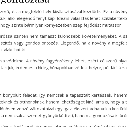
erű, és a megfelelő hely kiválasztásával kezdődik. Ez a növén
ssük, ahol elegendő fényt kap. Ideális választás lehet sziklakerte
i, hogy szinte bármilyen környezetben szép fejlődést mutasson.
rózsa szintén nem támaszt különösebb követelményeket. A szár
szítés vagy gondos öntözés. Elegendő, ha a növény a megfelel
 alakulhat ki.
zsa védelme. A növény fagyérzékeny lehet, ezért célszerű olyan 
artjuk, érdemes a hideg hónapokban védett helyre, például teras
onyolult feladat, így nemcsak a tapasztalt kertészek, hanem 
teknek és otthonoknak, hanem lehetőséget kínál arra is, hogy 
sen vonzó változataival egy igazi ékszert adhatunk a kertünk
sa nemcsak a szemet gyönyörködteti, hanem a gondozása is örömt
lános ápolásáról, érdemes alaposan átnézni a témával foglalkoz