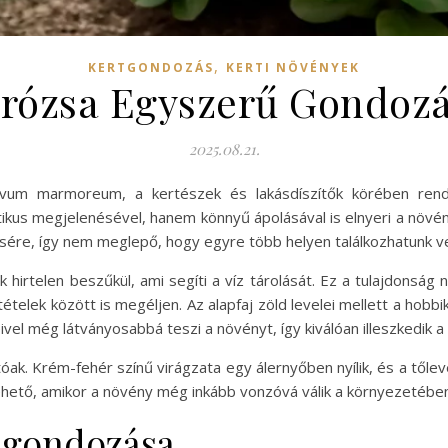
,
KERTGONDOZÁS
KERTI NÖVÉNYEK
irózsa Egyszerű Gondozá
2025.08.21.
um marmoreum, a kertészek és lakásdíszítők körében rendk
ikus megjelenésével, hanem könnyű ápolásával is elnyeri a növén
ésére, így nem meglepő, hogy egyre több helyen találkozhatunk ve
k hirtelen beszűkül, ami segíti a víz tárolását. Ez a tulajdonság
telek között is megéljen. Az alapfaj zöld levelei mellett a hobbik
eivel még látványosabbá teszi a növényt, így kiválóan illeszkedik
óak. Krém-fehér színű virágzata egy álernyőben nyílik, és a től
 tehető, amikor a növény még inkább vonzóvá válik a környezetébe
 gondozása