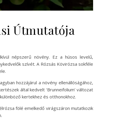
si Útmutatója
ívül népszerű növény. Ez a húsos levelű,
ykedvelők szívét. A Rózsás Kövirózsa sokféle
le.
 nagyban hozzájárul a növény ellenállóságához,
ertészek által kedvelt ‘Brunneifolium’ változat
 a különböző kertekhez és otthonokhoz.
evélrózsa fölé emelkedő virágszáron mutatkozik
n.