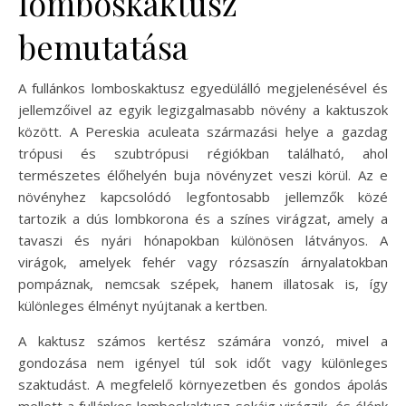
lomboskaktusz
bemutatása
A fullánkos lomboskaktusz egyedülálló megjelenésével és
jellemzőivel az egyik legizgalmasabb növény a kaktuszok
között. A Pereskia aculeata származási helye a gazdag
trópusi és szubtrópusi régiókban található, ahol
természetes élőhelyén buja növényzet veszi körül. Az e
növényhez kapcsolódó legfontosabb jellemzők közé
tartozik a dús lombkorona és a színes virágzat, amely a
tavaszi és nyári hónapokban különösen látványos. A
virágok, amelyek fehér vagy rózsaszín árnyalatokban
pompáznak, nemcsak szépek, hanem illatosak is, így
különleges élményt nyújtanak a kertben.
A kaktusz számos kertész számára vonzó, mivel a
gondozása nem igényel túl sok időt vagy különleges
szaktudást. A megfelelő környezetben és gondos ápolás
mellett a fullánkos lomboskaktusz sokáig virágzik, és élénk