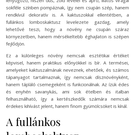
lenyűgöző, hiszen dús, zöld levelei és apró, illatos virágai
sokféle színben pompáznak, így nem csupán szép, hanem
rendkívül dekoratív is. A kaktuszokkal ellentétben, a
fullánkos lomboskaktusz levelezete gazdag, amely
lehetővé teszi, hogy a növény ne csupán száraz
környezetben, hanem mérsékeltebb éghajlaton is szépen
fejlődjön.
Ez a különleges növény nemcsak esztétikai értéket
képvisel, hanem praktikus előnyökkel is bír. A termései,
amelyeket kaktuszalmának neveznek, ehetőek, és számos
tápanyagot tartalmaznak, így nemcsak dísznövényként,
hanem tápláló csemegeként is funkcionálnak. Az ízük édes
és enyhén savanykás, ami sok ételben és italban
felhasználható, így a kertészkedők számára nemcsak
érdekes kihívást jelent, hanem finom gyümölcsöket is kínál.
A fullánkos