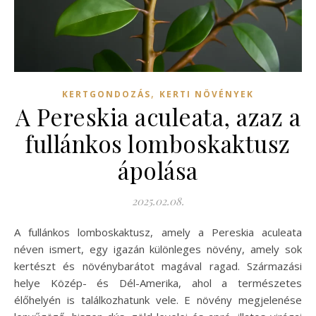
,
KERTGONDOZÁS
KERTI NÖVÉNYEK
A Pereskia aculeata, azaz a
fullánkos lomboskaktusz
ápolása
2025.02.08.
A fullánkos lomboskaktusz, amely a Pereskia aculeata
néven ismert, egy igazán különleges növény, amely sok
kertészt és növénybarátot magával ragad. Származási
helye Közép- és Dél-Amerika, ahol a természetes
élőhelyén is találkozhatunk vele. E növény megjelenése