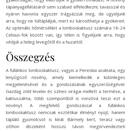
tápanyagellátásáról sem szabad elfeledkezni; tavasszal és
nyáron havonta egyszer trágyázzuk meg, de ügyeljünk
arra, hogy ne túltápláljuk, mert ez károsíthatja a gyökereit.
Az optimális hőmérséklet a lomboskaktusz számára 18-24
Celsius-fok között van, így télen is figyeljünk arra, hogy
védjük a hideg levegőtől és a huzattól.
Összegzés
A fullánkos lomboskaktusz, vagyis a Pereskia aculeata, egy
lenyűgöző növény, amely kiemelkedik a különleges
megjelenésével és a gondozásának egyszerűségével.
Gazdag zöld levelei és színes virágai mellett a termése, a
kaktuszalma, több szempontból is vonzóvá teszi ezt a
növényt. A megfelelő gondozással a fullánkos
lomboskaktusz nemcsak esztétikai élményt nyújt, hanem
tápláló gyümölcsöt is kínál. Bármely kert, terasz vagy
otthon díszeként hosszú távon megörvendezteti