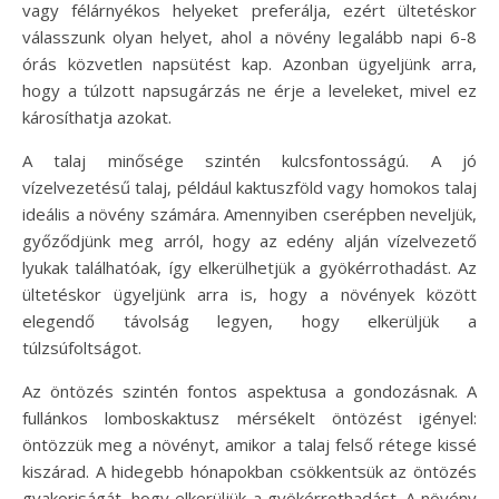
vagy félárnyékos helyeket preferálja, ezért ültetéskor
válasszunk olyan helyet, ahol a növény legalább napi 6-8
órás közvetlen napsütést kap. Azonban ügyeljünk arra,
hogy a túlzott napsugárzás ne érje a leveleket, mivel ez
károsíthatja azokat.
A talaj minősége szintén kulcsfontosságú. A jó
vízelvezetésű talaj, például kaktuszföld vagy homokos talaj
ideális a növény számára. Amennyiben cserépben neveljük,
győződjünk meg arról, hogy az edény alján vízelvezető
lyukak találhatóak, így elkerülhetjük a gyökérrothadást. Az
ültetéskor ügyeljünk arra is, hogy a növények között
elegendő távolság legyen, hogy elkerüljük a
túlzsúfoltságot.
Az öntözés szintén fontos aspektusa a gondozásnak. A
fullánkos lomboskaktusz mérsékelt öntözést igényel:
öntözzük meg a növényt, amikor a talaj felső rétege kissé
kiszárad. A hidegebb hónapokban csökkentsük az öntözés
gyakoriságát, hogy elkerüljük a gyökérrothadást. A növény