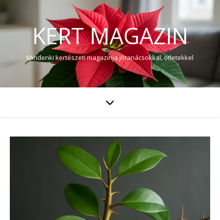
KERT MAGAZIN
Mindenki kertészeti magazinja jótanácsokkal, ötletekkel