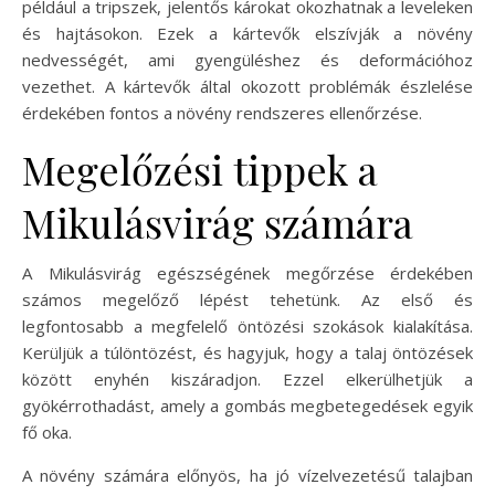
például a tripszek, jelentős károkat okozhatnak a leveleken
és hajtásokon. Ezek a kártevők elszívják a növény
nedvességét, ami gyengüléshez és deformációhoz
vezethet. A kártevők által okozott problémák észlelése
érdekében fontos a növény rendszeres ellenőrzése.
Megelőzési tippek a
Mikulásvirág számára
A Mikulásvirág egészségének megőrzése érdekében
számos megelőző lépést tehetünk. Az első és
legfontosabb a megfelelő öntözési szokások kialakítása.
Kerüljük a túlöntözést, és hagyjuk, hogy a talaj öntözések
között enyhén kiszáradjon. Ezzel elkerülhetjük a
gyökérrothadást, amely a gombás megbetegedések egyik
fő oka.
A növény számára előnyös, ha jó vízelvezetésű talajban