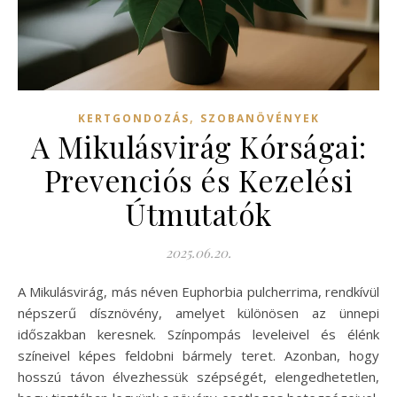
,
KERTGONDOZÁS
SZOBANÖVÉNYEK
A Mikulásvirág Kórságai:
Prevenciós és Kezelési
Útmutatók
2025.06.20.
A Mikulásvirág, más néven Euphorbia pulcherrima, rendkívül
népszerű dísznövény, amelyet különösen az ünnepi
időszakban keresnek. Színpompás leveleivel és élénk
színeivel képes feldobni bármely teret. Azonban, hogy
hosszú távon élvezhessük szépségét, elengedhetetlen,