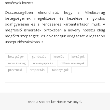
növények között.
Összességében elmondható, hogy a Mikulásvirág
betegségeinek megelőzése és kezelése a gondos
odafigyelésen és a rendszeres karbantartáson múlik. A
megfelelő ismeretek birtokában a növény hosszú ideig
megőrzi szépségét, és élvezhetjük virágzását a legszebb
ünnepi időszakokban is.
betegségek
gondozás
kezelés
kórságok
mikulásvirág
növényápolás
otthoni növények
prevenció
szaporítás
tápanyagok
Ashe a sablont készítette:
WP Royal
.