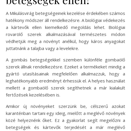
A Mikulásvirág betegségeinek kezelése érdekében számos
hatékony módszer áll rendelkezésre. A biológiai védekezés
a kártevők ellen kiemelkedő megoldás lehet. Biológiai
rovarölő szerek alkalmazásával természetes módon
védhetjük meg a növényt anélkül, hogy káros anyagokat
juttatnánk a talajba vagy a levelekre.
A gombás betegségekkel szemben különféle gombaölő
szerek állnak rendelkezésre. Ezeket a termékeket mindig a
gyártó utasításainak megfelelően alkalmazzuk, hogy a
leghatékonyabb eredményt érhessük el. A helyes használat
mellett a gombaölő szerek segíthetnek a már kialakult
fertőzések kezelésében is.
Amikor új növényeket szerzünk be, célszerű azokat
karanténban tartani egy ideig, mielőtt a meglévő növények
közé helyeznénk őket. Ez a gyakorlat segít megelőzni a
betegségek és kártevők terjedését a már meglévő