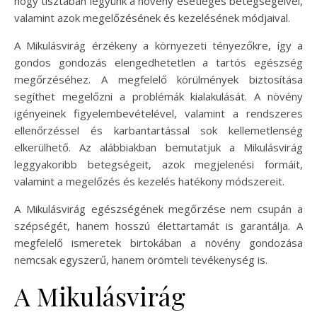
hogy tisztában legyünk a növény esetleges betegségeivel,
valamint azok megelőzésének és kezelésének módjaival.
A Mikulásvirág érzékeny a környezeti tényezőkre, így a
gondos gondozás elengedhetetlen a tartós egészség
megőrzéséhez. A megfelelő körülmények biztosítása
segíthet megelőzni a problémák kialakulását. A növény
igényeinek figyelembevételével, valamint a rendszeres
ellenőrzéssel és karbantartással sok kellemetlenség
elkerülhető. Az alábbiakban bemutatjuk a Mikulásvirág
leggyakoribb betegségeit, azok megjelenési formáit,
valamint a megelőzés és kezelés hatékony módszereit.
A Mikulásvirág egészségének megőrzése nem csupán a
szépségét, hanem hosszú élettartamát is garantálja. A
megfelelő ismeretek birtokában a növény gondozása
nemcsak egyszerű, hanem örömteli tevékenység is.
A Mikulásvirág