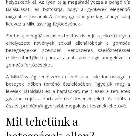
helyezkedik el. Az ilyen talaj megakadályozza a pangó víz
kialakulását, és biztosítja, hogy a gyökerek elegendő
oxigénhez jussanak. A tápanyagokban gazdag, könnyű talaj
kedvez a Mikulásvirág fejlődésének.
Fontos a levegőáramlás biztosítása is. A jól szellőző helyen
elhelyezett növények sokkal ellenállóbbak a gombás
betegségekkel szemben. Rendszeres szellőztetéssel
csökkenthetjük a páratartalmat, ami segít megelőzni a
gombás fertőzéseket.
A Mikulásvirág rendszeres ellenőrzése kulcsfontosságú a
betegek időben történő észlelésében. Figyeljük meg a
levelek hátoldalát és a hajtásokat, mert ezek a területek
gyakran rejtik a kártevők észlelésének jeleit. Az időben
észlelt problémák gyorsabb megoldást tesznek lehetővé.
Mit tehetünk a
betegségek ellen?