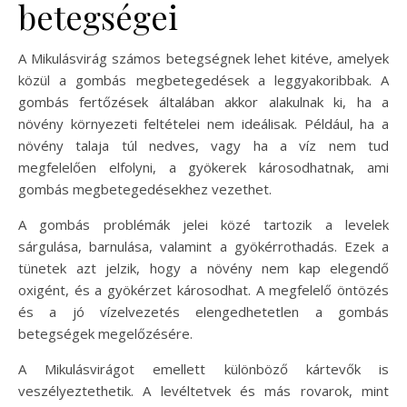
betegségei
A Mikulásvirág számos betegségnek lehet kitéve, amelyek
közül a gombás megbetegedések a leggyakoribbak. A
gombás fertőzések általában akkor alakulnak ki, ha a
növény környezeti feltételei nem ideálisak. Például, ha a
növény talaja túl nedves, vagy ha a víz nem tud
megfelelően elfolyni, a gyökerek károsodhatnak, ami
gombás megbetegedésekhez vezethet.
A gombás problémák jelei közé tartozik a levelek
sárgulása, barnulása, valamint a gyökérrothadás. Ezek a
tünetek azt jelzik, hogy a növény nem kap elegendő
oxigént, és a gyökérzet károsodhat. A megfelelő öntözés
és a jó vízelvezetés elengedhetetlen a gombás
betegségek megelőzésére.
A Mikulásvirágot emellett különböző kártevők is
veszélyeztethetik. A levéltetvek és más rovarok, mint