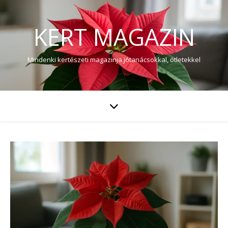
KERT MAGAZIN
Mindenki kertészeti magazinja jótanácsokkal, ötletekkel