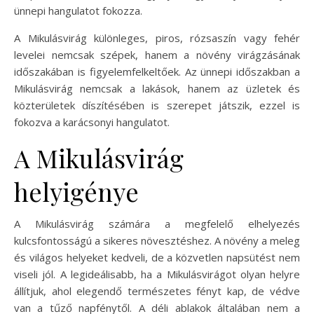
ünnepi hangulatot fokozza.
A Mikulásvirág különleges, piros, rózsaszín vagy fehér
levelei nemcsak szépek, hanem a növény virágzásának
időszakában is figyelemfelkeltőek. Az ünnepi időszakban a
Mikulásvirág nemcsak a lakások, hanem az üzletek és
közterületek díszítésében is szerepet játszik, ezzel is
fokozva a karácsonyi hangulatot.
A Mikulásvirág
helyigénye
A Mikulásvirág számára a megfelelő elhelyezés
kulcsfontosságú a sikeres növesztéshez. A növény a meleg
és világos helyeket kedveli, de a közvetlen napsütést nem
viseli jól. A legideálisabb, ha a Mikulásvirágot olyan helyre
állítjuk, ahol elegendő természetes fényt kap, de védve
van a tűző napfénytől. A déli ablakok általában nem a