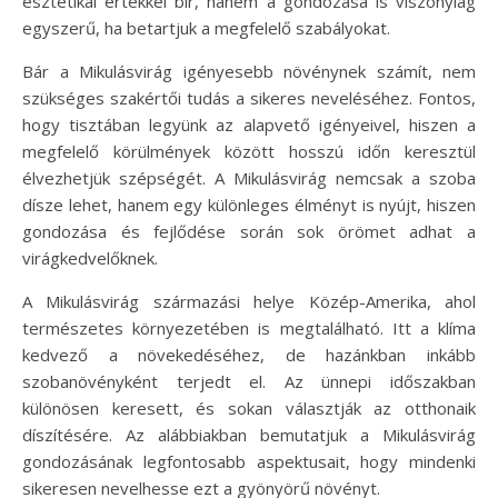
esztétikai értékkel bír, hanem a gondozása is viszonylag
egyszerű, ha betartjuk a megfelelő szabályokat.
Bár a Mikulásvirág igényesebb növénynek számít, nem
szükséges szakértői tudás a sikeres neveléséhez. Fontos,
hogy tisztában legyünk az alapvető igényeivel, hiszen a
megfelelő körülmények között hosszú időn keresztül
élvezhetjük szépségét. A Mikulásvirág nemcsak a szoba
dísze lehet, hanem egy különleges élményt is nyújt, hiszen
gondozása és fejlődése során sok örömet adhat a
virágkedvelőknek.
A Mikulásvirág származási helye Közép-Amerika, ahol
természetes környezetében is megtalálható. Itt a klíma
kedvező a növekedéséhez, de hazánkban inkább
szobanövényként terjedt el. Az ünnepi időszakban
különösen keresett, és sokan választják az otthonaik
díszítésére. Az alábbiakban bemutatjuk a Mikulásvirág
gondozásának legfontosabb aspektusait, hogy mindenki
sikeresen nevelhesse ezt a gyönyörű növényt.