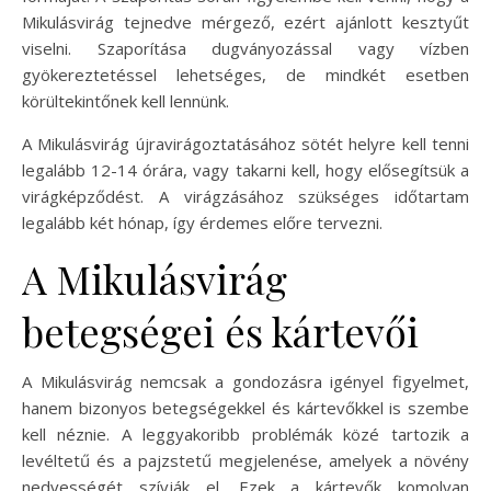
Mikulásvirág tejnedve mérgező, ezért ajánlott kesztyűt
viselni. Szaporítása dugványozással vagy vízben
gyökereztetéssel lehetséges, de mindkét esetben
körültekintőnek kell lennünk.
A Mikulásvirág újravirágoztatásához sötét helyre kell tenni
legalább 12-14 órára, vagy takarni kell, hogy elősegítsük a
virágképződést. A virágzásához szükséges időtartam
legalább két hónap, így érdemes előre tervezni.
A Mikulásvirág
betegségei és kártevői
A Mikulásvirág nemcsak a gondozásra igényel figyelmet,
hanem bizonyos betegségekkel és kártevőkkel is szembe
kell néznie. A leggyakoribb problémák közé tartozik a
levéltetű és a pajzstetű megjelenése, amelyek a növény
nedvességét szívják el. Ezek a kártevők komolyan