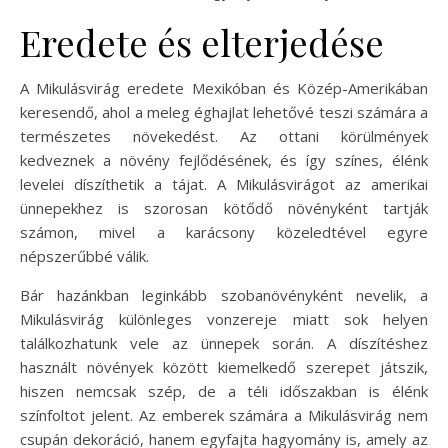
Eredete és elterjedése
A Mikulásvirág eredete Mexikóban és Közép-Amerikában
keresendő, ahol a meleg éghajlat lehetővé teszi számára a
természetes növekedést. Az ottani körülmények
kedveznek a növény fejlődésének, és így színes, élénk
levelei díszíthetik a tájat. A Mikulásvirágot az amerikai
ünnepekhez is szorosan kötődő növényként tartják
számon, mivel a karácsony közeledtével egyre
népszerűbbé válik.
Bár hazánkban leginkább szobanövényként nevelik, a
Mikulásvirág különleges vonzereje miatt sok helyen
találkozhatunk vele az ünnepek során. A díszítéshez
használt növények között kiemelkedő szerepet játszik,
hiszen nemcsak szép, de a téli időszakban is élénk
színfoltot jelent. Az emberek számára a Mikulásvirág nem
csupán dekoráció, hanem egyfajta hagyomány is, amely az