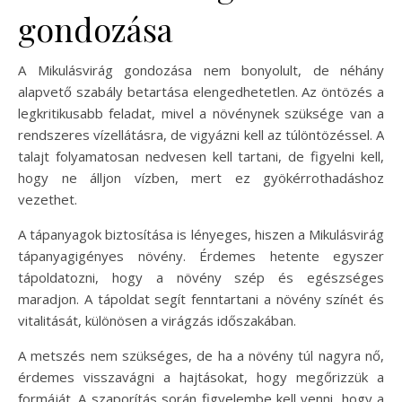
gondozása
A Mikulásvirág gondozása nem bonyolult, de néhány
alapvető szabály betartása elengedhetetlen. Az öntözés a
legkritikusabb feladat, mivel a növénynek szüksége van a
rendszeres vízellátásra, de vigyázni kell az túlöntözéssel. A
talajt folyamatosan nedvesen kell tartani, de figyelni kell,
hogy ne álljon vízben, mert ez gyökérrothadáshoz
vezethet.
A tápanyagok biztosítása is lényeges, hiszen a Mikulásvirág
tápanyagigényes növény. Érdemes hetente egyszer
tápoldatozni, hogy a növény szép és egészséges
maradjon. A tápoldat segít fenntartani a növény színét és
vitalitását, különösen a virágzás időszakában.
A metszés nem szükséges, de ha a növény túl nagyra nő,
érdemes visszavágni a hajtásokat, hogy megőrizzük a
formáját. A szaporítás során figyelembe kell venni, hogy a