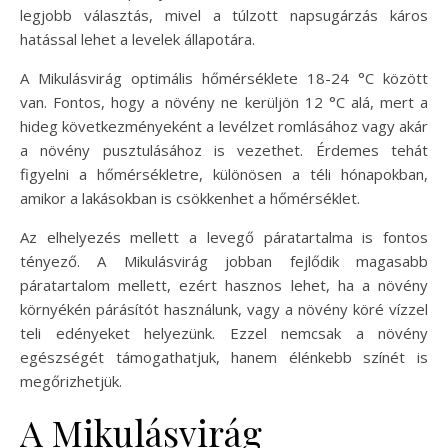
legjobb választás, mivel a túlzott napsugárzás káros
hatással lehet a levelek állapotára.
A Mikulásvirág optimális hőmérséklete 18-24 °C között
van. Fontos, hogy a növény ne kerüljön 12 °C alá, mert a
hideg következményeként a levélzet romlásához vagy akár
a növény pusztulásához is vezethet. Érdemes tehát
figyelni a hőmérsékletre, különösen a téli hónapokban,
amikor a lakásokban is csökkenhet a hőmérséklet.
Az elhelyezés mellett a levegő páratartalma is fontos
tényező. A Mikulásvirág jobban fejlődik magasabb
páratartalom mellett, ezért hasznos lehet, ha a növény
környékén párásítót használunk, vagy a növény köré vízzel
teli edényeket helyezünk. Ezzel nemcsak a növény
egészségét támogathatjuk, hanem élénkebb színét is
megőrizhetjük.
A Mikulásvirág