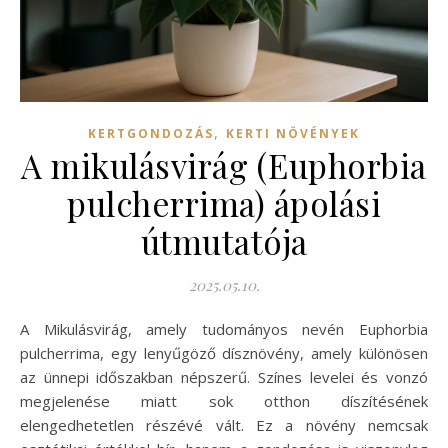
,
KERTGONDOZÁS
KERTI NÖVÉNYEK
A mikulásvirág (Euphorbia
pulcherrima) ápolási
útmutatója
2025.05.10.
A Mikulásvirág, amely tudományos nevén Euphorbia
pulcherrima, egy lenyűgöző dísznövény, amely különösen
az ünnepi időszakban népszerű. Színes levelei és vonzó
megjelenése miatt sok otthon díszítésének
elengedhetetlen részévé vált. Ez a növény nemcsak