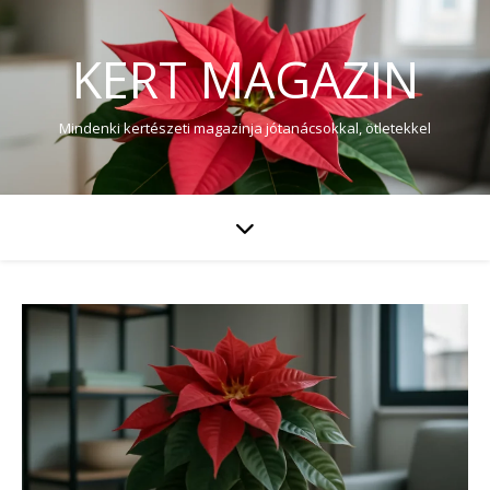
KERT MAGAZIN
Mindenki kertészeti magazinja jótanácsokkal, ötletekkel