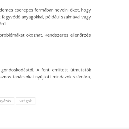
k, érdemes cserepes formában nevelni őket, hogy
 fagyvédő anyagokkal, például szalmával vagy
rül.
a problémákat okozhat. Rendszeres ellenőrzés
 gondoskodástól. A fent említett útmutatók
asznos tanácsokat nyújtott mindazok számára,
ágyázás
virágok