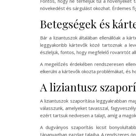
Fontos, hogy ne terheljük túl a növényeket
növekedést és sárgulást okozhat. Érdemes fig
Betegségek és kárt
Bár a liziantuszok általában ellenállóak a 
leggyakoribb kártevők közé tartoznak a levé
észleljük, fontos, hogy megfelelő rovarirtót
A megelőzés érdekében rendszeresen ellenőr
elkerülni a kártevők okozta problémákat, és 
A liziantusz szaporí
A liziantuszok szaporítása leggyakrabban ma
válasszunk, amelyeket tavasszal, fagyveszély 
ezért tartsuk nedvesen a talajt, amíg a magok 
A dugványos szaporítás kicsit bonyolulta
tápanyagban gazdag talajba. A rendszeres ö