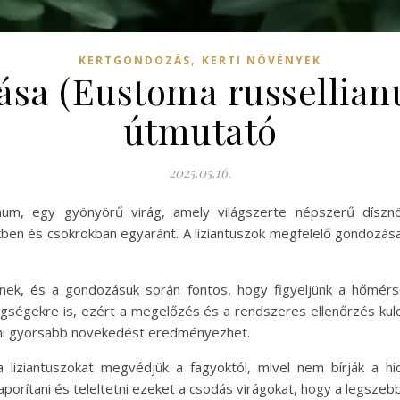
,
KERTGONDOZÁS
KERTI NÖVÉNYEK
lása (Eustoma russellia
útmutató
2025.05.16.
anum, egy gyönyörű virág, amely világszerte népszerű díszn
kben és csokrokban egyaránt. A liziantuszok megfelelő gondoz
nek, és a gondozásuk során fontos, hogy figyeljünk a hőmérs
egségekre is, ezért a megelőzés és a rendszeres ellenőrzés kulc
 ami gyorsabb növekedést eredményezhet.
liziantuszokat megvédjük a fagyoktól, mivel nem bírják a hid
porítani és teleltetni ezeket a csodás virágokat, hogy a legsze