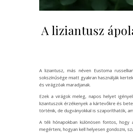
A liziantusz ápo
A liziantusz, más néven Eustoma russelli
sokszínűsége miatt gyakran használják kerte
és virágzóak maradjanak.
Ezek a virágok meleg, napos helyet igényel
liziantuszok érzékenyek a kártevőkre és bet
történik, de dugványokkal is szaporíthatók,
A téli hónapokban különösen fontos, hogy a 
megérteni, hogyan kell helyesen gondozni, sza