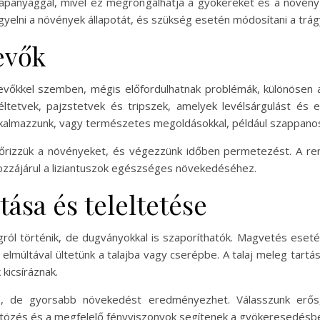
 tápanyaggal, mivel ez megrongálhatja a gyökereket és a növén
yelni a növények állapotát, és szükség esetén módosítani a trág
evők
kártevőkkel szemben, mégis előfordulhatnak problémák, különös
ltetvek, pajzstetvek és tripszek, amelyek levélsárgulást és e
 alkalmazzunk, vagy természetes megoldásokkal, például szappanos
izzük a növényeket, és végezzünk időben permetezést. A rend
hozzájárul a liziantuszok egészséges növekedéséhez.
tása és teleltetése
gról történik, de dugványokkal is szaporíthatók. Magvetés eset
elmúltával ültetünk a talajba vagy cserépbe. A talaj meleg tart
kicsíráznak.
bb, de gyorsabb növekedést eredményezhet. Válasszunk erős
ntözés és a megfelelő fényviszonyok segítenek a gyökeresedésb