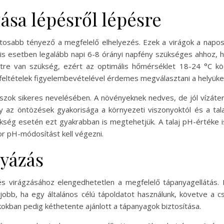
ása lépésről lépésre
ntosabb tényező a megfelelő elhelyezés. Ezek a virágok a napos
is esetben legalább napi 6-8 órányi napfény szükséges ahhoz,
tre van szükség, ezért az optimális hőmérséklet 18-24 °C kö
feltételek figyelembevételével érdemes megválasztani a helyüke
uszok sikeres nevelésében. A növényeknek nedves, de jól vízáte
így az öntözések gyakorisága a környezeti viszonyoktól és a tal
kség esetén ezt gyakrabban is megtehetjük. A talaj pH-értéke i
kkor pH-módosítást kell végezni.
yázás
s virágzásához elengedhetetlen a megfelelő tápanyagellátás.
egjobb, ha egy általános célú tápoldatot használunk, követve a 
okban pedig kéthetente ajánlott a tápanyagok biztosítása.