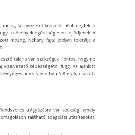
, meleg környezetet kedvelik, ahol megfelelő
 hogy a növények egészségesen fejlődjenek. A
zött mozog. Néhány fajta jobban tolerálja a
t.
resztő talajra van szükségük. Fontos, hogy ne
aj vízelvezető képességétől függ. Az ajánlott
s lényeges, ideális esetben 5,8 és 6,5 között
 Rendszeres trágyázásra van szükség, amely
csomagoláson található adagolási utasításokat.