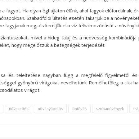
rják a fagyot. Ha olyan éghajlaton élünk, ahol fagyok előfordulna
ónapokban. Szabadföldi ültetés esetén takarjuk be a növényeket
ne fagyjanak meg, és kerüljük el a víz felhalmozódását a növény kö
iziantuszokat, mivel a hideg talaj és a nedvesség kombinációj
észeket, hogy megelőzzük a betegségek terjedését.
tása és teleltetése nagyban függ a megfelelő figyelmetől és
ettséggel gyönyörű virágokat nevelhetünk. Remélhetőleg a cikk h
csodálatos virágot.
növekedés
növényápolás
öntözés
szobanövények
tr