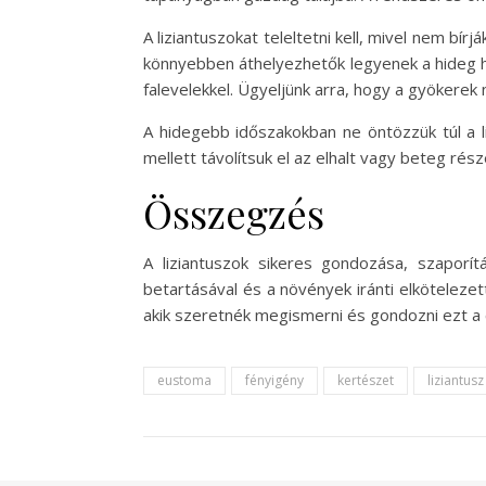
A liziantuszokat teleltetni kell, mivel nem bí
könnyebben áthelyezhetők legyenek a hideg h
falevelekkel. Ügyeljünk arra, hogy a gyökerek 
A hidegebb időszakokban ne öntözzük túl a l
mellett távolítsuk el az elhalt vagy beteg r
Összegzés
A liziantuszok sikeres gondozása, szaporí
betartásával és a növények iránti elkötelez
akik szeretnék megismerni és gondozni ezt a 
eustoma
fényigény
kertészet
liziantusz