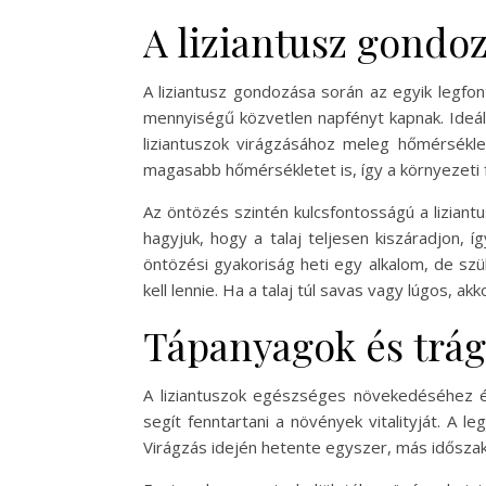
A liziantusz gondoz
A liziantusz gondozása során az egyik legfo
mennyiségű közvetlen napfényt kapnak. Ideál
liziantuszok virágzásához meleg hőmérsékle
magasabb hőmérsékletet is, így a környezeti 
Az öntözés szintén kulcsfontosságú a liziant
hagyjuk, hogy a talaj teljesen kiszáradjon, 
öntözési gyakoriság heti egy alkalom, de szü
kell lennie. Ha a talaj túl savas vagy lúgos, a
Tápanyagok és trág
A liziantuszok egészséges növekedéséhez é
segít fenntartani a növények vitalityját. A l
Virágzás idején hetente egyszer, más időszak