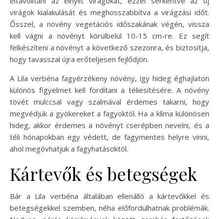
eltávolítani az elnyílt virágokat, ezzel serkentve az új
virágok kialakulását és meghosszabbítva a virágzási időt.
Ősszel, a növény vegetációs időszakának végén, vissza
kell vágni a növényt körülbelül 10-15 cm-re. Ez segít
felkészíteni a növényt a következő szezonra, és biztosítja,
hogy tavasszal újra erőteljesen fejlődjön.
A Lila verbéna fagyérzékeny növény, így hideg éghajlaton
különös figyelmet kell fordítani a téliesítésére. A növény
tövét mulccsal vagy szalmával érdemes takarni, hogy
megvédjük a gyökereket a fagyoktól. Ha a klíma különösen
hideg, akkor érdemes a növényt cserépben nevelni, és a
téli hónapokban egy védett, de fagymentes helyre vinni,
ahol megóvhatjuk a fagyhatásoktól.
Kártevők és betegségek
Bár a Lila verbéna általában ellenálló a kártevőkkel és
betegségekkel szemben, néha előfordulhatnak problémák.