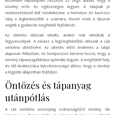
közvetlen napfényben részesül. Ez segít abban, hogy a
növény erős és egészséges legyen. A talajnak jó
vízelvezetéssel kell rendelkeznie; a homokos és kavicsos
talaj a legkedvezőbb a számára, hiszen ezek a típusok
segítik a gyökerek megfelelő fejlődését.
Az ültetési időszak ideális, amikor már elmúltak a
fagyveszélyek. A tavasz a legmegfelelőbb időszak a Lila
verbéna ültetésére. Az ültetés előtt érdemes a talajt
alaposan fellazítani, és komposztot keverni hozzá, hogy a
növény tápanyagellátása optimális legyen. A megfelelő hely
és idő kiválasztása kulcsfontosságú ahhoz, hogy a növény
a legjobb állapotban fejlődjön.
Öntözés és tápanyag
utánpótlás
A Lila verbéna viszonylag szárazságtűrő növény, de