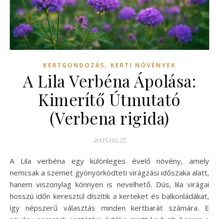
,
KERTGONDOZÁS
KERTI NÖVÉNYEK
A Lila Verbéna Ápolása:
Kimerítő Útmutató
(Verbena rigida)
2025.02.27.
A Lila verbéna egy különleges évelő növény, amely
nemcsak a szemet gyönyörködteti virágzási időszaka alatt,
hanem viszonylag könnyen is nevelhető. Dús, lila virágai
hosszú időn keresztül díszítik a kerteket és balkonládákat,
így népszerű választás minden kertbarát számára. E