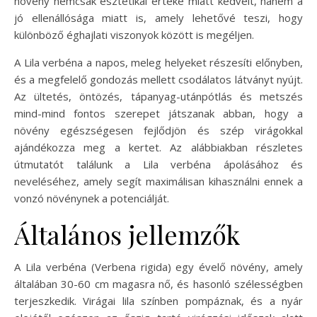
növény nemcsak esztétikai értéke miatt kedvelt, hanem a
jó ellenállósága miatt is, amely lehetővé teszi, hogy
különböző éghajlati viszonyok között is megéljen.
A Lila verbéna a napos, meleg helyeket részesíti előnyben,
és a megfelelő gondozás mellett csodálatos látványt nyújt.
Az ültetés, öntözés, tápanyag-utánpótlás és metszés
mind-mind fontos szerepet játszanak abban, hogy a
növény egészségesen fejlődjön és szép virágokkal
ajándékozza meg a kertet. Az alábbiakban részletes
útmutatót találunk a Lila verbéna ápolásához és
neveléséhez, amely segít maximálisan kihasználni ennek a
vonzó növénynek a potenciálját.
Általános jellemzők
A Lila verbéna (Verbena rigida) egy évelő növény, amely
általában 30-60 cm magasra nő, és hasonló szélességben
terjeszkedik. Virágai lila színben pompáznak, és a nyár