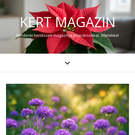
KERT MAGAZIN
Mindenki kertészeti magazinja jótanácsokkal, ötletekkel