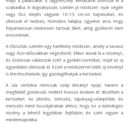
majd a palántákat a fagyveszély elmúltával ültessük ki a
szabadba. A dugványozás szintén jó módszer; nyár végén
vagy ősz elején vágjunk 10-15 cm-es hajtásokat, és
ültessük el nedves, homokos talajba, ügyelve arra, hogy
folyamatosan nedvesen tartsuk őket, amíg gyökeret nem
eresztenek.
A tőosztás szintén egy hatékony módszer, amely a tavaszi
vagy őszi időszakban végezhető. Ekkor ássuk ki a növényt,
és óvatosan válasszuk szét a gyökércsomókat, majd az új
egyedeket ültessük el. Ezzel a módszerrel több új növényt
is létrehozhatunk, így gazdagíthatjuk a kertünket.
A Lila verbéna nemcsak szép látványt nyújt, hanem a
megfelelő gondozás mellett hosszú éveken át díszítheti a
kertünket. Az ültetés, öntözés, tápanyag-utánpótlás és
metszés mind hozzájárulnak ahhoz, hogy ez a különleges
növény a lehető legjobban fejlődjön, és színt vigyen a
mindennapokba.