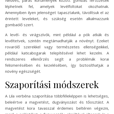
Nedves, párás körülmények között gombás fertőzések
léphetnek fel, amelyek levélfoltokat okozhatnak.
Amennyiben ilyen jelenséget tapasztalunk, távolítsuk el az
érintett leveleket, és szükség esetén alkalmazzunk
gombaölő szert.
A levél- és virágszívók, mint például a pók atkák és
levéltetvek, szintén megtámadhatják a növényt. Ezeket
rovarölő szerekkel vagy természetes ellenségeikkel,
például katicabogarak telepítésével lehet kezelni. A
rendszeres ellenőrzés segít a problémák korai
felismerésében és kezelésében, így biztosíthatjuk a
növény egészségét.
Szaporítási módszerek
A Lila verbéna szaporítása többféleképpen is lehetséges,
beleértve a magvetést, dugványozást és tőosztást. A
magvetést kora tavasszal érdemes beltéren végezni,