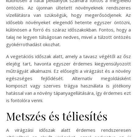
különösen a fiatal példányok számára fontos a megfelelő
öntözés. Az újonnan ültetett növényeknek rendszeres
vízellátásra van szükségük, hogy megerősödjenek. Az
idősebb növényeket elegendő hetente egyszer öntözni,
különösen a forró és száraz időszakokban. Fontos, hogy a
talaj ne legyen túlságosan nedves, mivel a túlzott öntözés
gyökérrothadást okozhat.
A vegetációs időszak alatt, amely a tavasz végétől az ősz
elejéig tart, havonta egyszer érdemes kiegyensúlyozott
műtrágyát alkalmazni. Ez elősegíti a virágzást és a növény
egészséges fejlődését. Alternatív megoldásként
komposzt vagy szerves trágya használata is jótékony
hatással van a növény tápanyagellátására, így érdemes ezt
is fontolóra venni.
Metszés és téliesítés
A virágzási időszak alatt érdemes rendszeresen