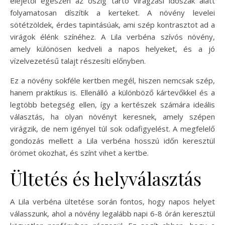
elejétől egészen az őszig tartó virágzási időszak alatt
folyamatosan díszítik a kerteket. A növény levelei
sötétzöldek, érdes tapintásúak, ami szép kontrasztot ad a
virágok élénk színéhez. A Lila verbéna szívós növény,
amely különösen kedveli a napos helyeket, és a jó
vízelvezetésű talajt részesíti előnyben.
Ez a növény sokféle kertben megél, hiszen nemcsak szép,
hanem praktikus is. Ellenálló a különböző kártevőkkel és a
legtöbb betegség ellen, így a kertészek számára ideális
választás, ha olyan növényt keresnek, amely szépen
virágzik, de nem igényel túl sok odafigyelést. A megfelelő
gondozás mellett a Lila verbéna hosszú időn keresztül
örömet okozhat, és színt vihet a kertbe.
Ültetés és helyválasztás
A Lila verbéna ültetése során fontos, hogy napos helyet
válasszunk, ahol a növény legalább napi 6-8 órán keresztül