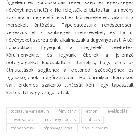
figyelem és gondoskodás révén szép és egészséges
növényt nevelhetünk. Ne felejtsük el biztosítani a növény
számára a megfelelő fényt és hőmérsékletet, valamint a
mérsékelt öntözést. Tápoldatozzunk rendszeresen,
végezzük el a szükséges metszéseket, és ha új
növényeket szeretnénk, alkalmazzuk a dugványozást. A téli
hónapokban figyeljünk a megfelelő teleltetési
körülményekre, és legyünk éberek a jellemző
betegségekkel kapcsolatban. Reméljük, hogy ezek az
útmutatások segítenek a krotonod szépségének és
egészségének megőrzésében. Ha bármilyen kérdésed
van, érdemes szakértő tanácsát kérni egy tapasztalt
kertésztől vagy virágüzlettől.
codiaeum variegatum
fényigény
kroton
levélápolás
növényápolás
növénygondozás
öntözés
szobanövény
tápanyagellátás
trópusi növény