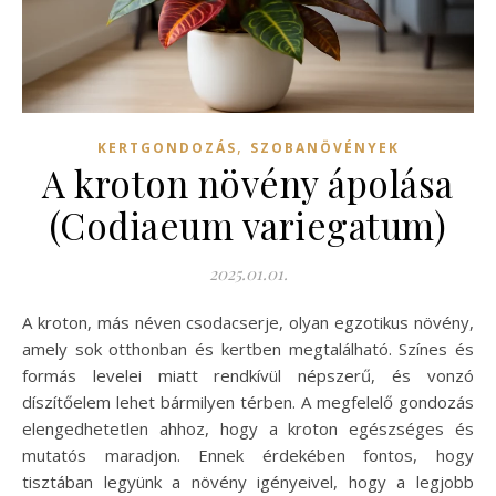
,
KERTGONDOZÁS
SZOBANÖVÉNYEK
A kroton növény ápolása
(Codiaeum variegatum)
2025.01.01.
A kroton, más néven csodacserje, olyan egzotikus növény,
amely sok otthonban és kertben megtalálható. Színes és
formás levelei miatt rendkívül népszerű, és vonzó
díszítőelem lehet bármilyen térben. A megfelelő gondozás
elengedhetetlen ahhoz, hogy a kroton egészséges és
mutatós maradjon. Ennek érdekében fontos, hogy
tisztában legyünk a növény igényeivel, hogy a legjobb