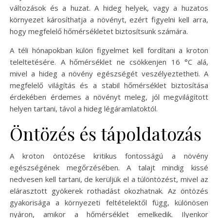
változások és a huzat. A hideg helyek, vagy a huzatos
környezet károsíthatja a növényt, ezért figyelni kell arra,
hogy megfelelő hőmérsékletet biztosítsunk számára.
A téli hónapokban külön figyelmet kell fordítani a kroton
teleltetésére. A hőmérséklet ne csökkenjen 16 °C alá,
mivel a hideg a növény egészségét veszélyeztetheti. A
megfelelő világítás és a stabil hőmérséklet biztosítása
érdekében érdemes a növényt meleg, jól megvilágított
helyen tartani, távol a hideg légáramlatoktól.
Öntözés és tápoldatozás
A kroton öntözése kritikus fontosságú a növény
egészségének megőrzésében. A talajt mindig kissé
nedvesen kell tartani, de kerüljük el a túlöntözést, mivel az
elárasztott gyökerek rothadást okozhatnak. Az öntözés
gyakorisága a környezeti feltételektől függ, különösen
nyáron, amikor a hőmérséklet emelkedik. Ilyenkor