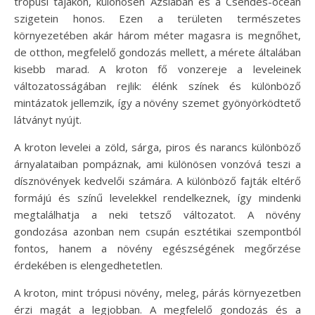
trópusi tájakon, különösen Ázsiában és a Csendes-óceán
szigetein honos. Ezen a területen természetes
környezetében akár három méter magasra is megnőhet,
de otthon, megfelelő gondozás mellett, a mérete általában
kisebb marad. A kroton fő vonzereje a leveleinek
változatosságában rejlik: élénk színek és különböző
mintázatok jellemzik, így a növény szemet gyönyörködtető
látványt nyújt.
A kroton levelei a zöld, sárga, piros és narancs különböző
árnyalataiban pompáznak, ami különösen vonzóvá teszi a
dísznövények kedvelői számára. A különböző fajták eltérő
formájú és színű levelekkel rendelkeznek, így mindenki
megtalálhatja a neki tetsző változatot. A növény
gondozása azonban nem csupán esztétikai szempontból
fontos, hanem a növény egészségének megőrzése
érdekében is elengedhetetlen.
A kroton, mint trópusi növény, meleg, párás környezetben
érzi magát a legjobban. A megfelelő gondozás és a