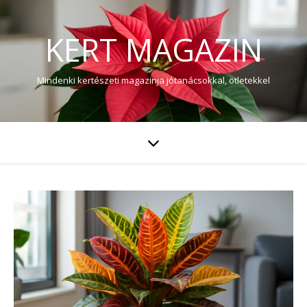
KERT MAGAZIN
Mindenki kertészeti magazinja jótanácsokkal, ötletekkel