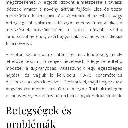
megőrzéséhez. A legjobb időpont a metszésre a tavaszi
időszak, amikor a növény aktívan fejlődik. Éles és tiszta
metszőollót használjunk, és távolítsuk el az elhalt vagy
beteg ágakat, valamint a túlságosan hosszú hajtásokat. A
metszésnek köszönhetően a kroton dúsabb, szebb
lombozatot nyerhet, ezért ügyeljünk arra, hogy ne ritkítsuk
túl a növényt.
A kroton szaporítása szintén izgalmas lehetőség, amely
lehetővé teszi új növények nevelését. A legelterjedtebb
módszer a dugványozás. Válasszunk ki egy egészséges
hajtást, és vágjuk le körülbelül 10-15 centiméteres
darabokra. Az alsó leveleket távolítsuk el, majd helyezzük a
dugványokat nedves, laza ültetőközegbe. Tartsuk melegen
és nedvesen, és néhány héten belül a gyökerek kifejlődnek.
Betegségek és
problémák