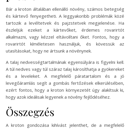
Bár a kroton általában ellenálló növény, számos betegség
és kártevő fenyegetheti. A leggyakoribb problémák közé
tartozik a levéltetvek és pajzstetvek megjelenése. Ha
észleljük ezeket a kártevőket, érdemes rovarirtót
alkalmazni, vagy kézzel eltávolítani őket. Fontos, hogy a
rovarirtót kíméletesen használjuk, és kövessük az
utasításokat, hogy ne ártsunk a növénynek.
A talaj nedvességtartalmának egyensúlyára is figyelni kell.
A túl nedves vagy túl száraz talaj károsíthatja a gyökereket
és a leveleket. A megfelelő páratartalom és a jó
levegőáramlás segít a gombás fertőzések elkerülésében,
ezért fontos, hogy a kroton környezetét úgy alakítsuk ki,
hogy azok ideálisak legyenek a növény fejlődéséhez.
Összegzés
A kroton gondozása kihívást jelenthet, de a megfelelő