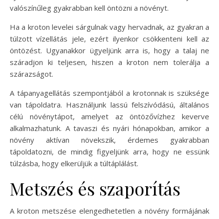
valószínűleg gyakrabban kell öntözni a növényt.
Ha a kroton levelei sárgulnak vagy hervadnak, az gyakran a
túlzott vízellátás jele, ezért ilyenkor csökkenteni kell az
öntözést. Ugyanakkor ügyeljünk arra is, hogy a talaj ne
száradjon ki teljesen, hiszen a kroton nem tolerálja a
szárazságot.
A tápanyagellátás szempontjából a krotonnak is szüksége
van tápoldatra. Használjunk lassú felszívódású, általános
célú növénytápot, amelyet az öntözővízhez keverve
alkalmazhatunk. A tavaszi és nyári hónapokban, amikor a
növény aktívan növekszik, érdemes gyakrabban
tápoldatozni, de mindig figyeljünk arra, hogy ne essünk
túlzásba, hogy elkerüljük a túltáplálást.
Metszés és szaporítás
A kroton metszése elengedhetetlen a növény formájának