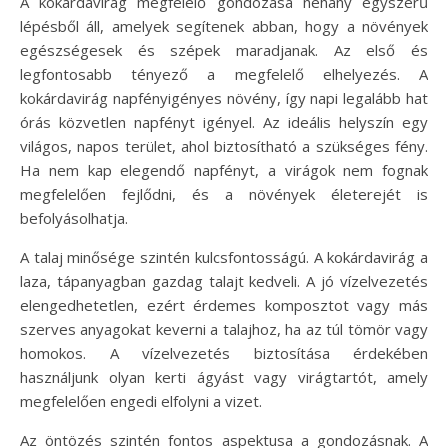
A kokárdavirág megfelelő gondozása néhány egyszerű
lépésből áll, amelyek segítenek abban, hogy a növények
egészségesek és szépek maradjanak. Az első és
legfontosabb tényező a megfelelő elhelyezés. A
kokárdavirág napfényigényes növény, így napi legalább hat
órás közvetlen napfényt igényel. Az ideális helyszín egy
világos, napos terület, ahol biztosítható a szükséges fény.
Ha nem kap elegendő napfényt, a virágok nem fognak
megfelelően fejlődni, és a növények életerejét is
befolyásolhatja.
A talaj minősége szintén kulcsfontosságú. A kokárdavirág a
laza, tápanyagban gazdag talajt kedveli. A jó vízelvezetés
elengedhetetlen, ezért érdemes komposztot vagy más
szerves anyagokat keverni a talajhoz, ha az túl tömör vagy
homokos. A vízelvezetés biztosítása érdekében
használjunk olyan kerti ágyást vagy virágtartót, amely
megfelelően engedi elfolyni a vizet.
Az öntözés szintén fontos aspektusa a gondozásnak. A