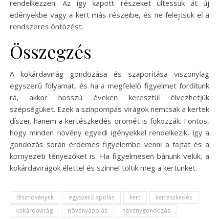
rendelkezzen. Az így kapott részeket ültessük át új
edényekbe vagy a kert más részeibe, és ne felejtsük el a
rendszeres öntözést.
Összegzés
A kokárdavirág gondozása és szaporítása viszonylag
egyszerű folyamat, és ha a megfelelő figyelmet fordítunk
rá, akkor hosszú éveken keresztül élvezhetjük
szépségüket. Ezek a színpompás virágok nemcsak a kertek
díszei, hanem a kertészkedés örömét is fokozzák. Fontos,
hogy minden növény egyedi igényekkel rendelkezik, így a
gondozás során érdemes figyelembe venni a fajtát és a
környezeti tényezőket is. Ha figyelmesen bánunk velük, a
kokárdavirágok élettel és színnel töltik meg a kertünket.
dísznövények
egyszerű ápolás
kert
kertészkedés
kokárdavirág
növényápolás
növénygondozás