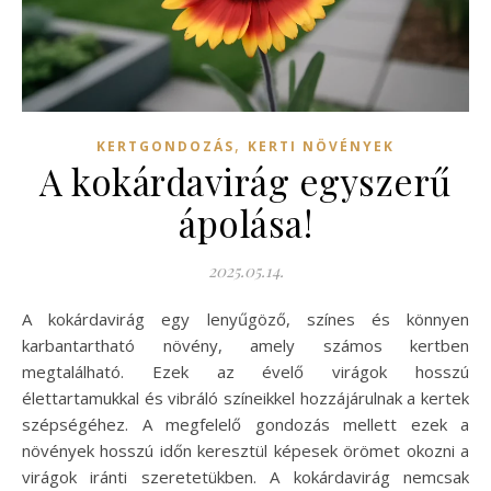
,
KERTGONDOZÁS
KERTI NÖVÉNYEK
A kokárdavirág egyszerű
ápolása!
2025.05.14.
A kokárdavirág egy lenyűgöző, színes és könnyen
karbantartható növény, amely számos kertben
megtalálható. Ezek az évelő virágok hosszú
élettartamukkal és vibráló színeikkel hozzájárulnak a kertek
szépségéhez. A megfelelő gondozás mellett ezek a
növények hosszú időn keresztül képesek örömet okozni a
virágok iránti szeretetükben. A kokárdavirág nemcsak