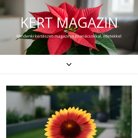
KERT MAGAZIN
Mindenki kertészeti magazinja jótanácsokkal, ötletekkel