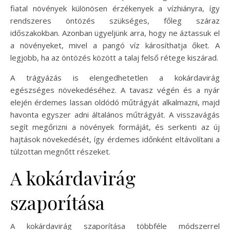
fiatal növények különösen érzékenyek a vízhiányra, így
rendszeres öntözés szükséges, főleg száraz
időszakokban. Azonban ügyeljünk arra, hogy ne áztassuk el
a növényeket, mivel a pangó víz károsíthatja őket. A
legjobb, ha az öntözés között a talaj felső rétege kiszárad.
A trágyázás is elengedhetetlen a kokárdavirág
egészséges növekedéséhez. A tavasz végén és a nyár
elején érdemes lassan oldódó műtrágyát alkalmazni, majd
havonta egyszer adni általános műtrágyát. A visszavágás
segít megőrizni a növények formáját, és serkenti az új
hajtások növekedését, így érdemes időnként eltávolítani a
túlzottan megnőtt részeket.
A kokárdavirág
szaporítása
A kokárdavirág szaporítása többféle módszerrel