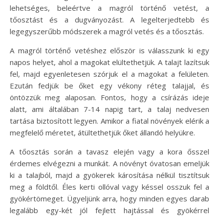
lehetséges, beleértve a magról történő vetést, a
tőosztást és a dugványozást. A legelterjedtebb és
legegyszerűbb módszerek a magról vetés és a tőosztás.
A magról történő vetéshez először is válasszunk ki egy
napos helyet, ahol a magokat elültethetjük. A talajt lazítsuk
fel, majd egyenletesen szórjuk el a magokat a felületen.
Ezután fedjük be őket egy vékony réteg talajjal, és
öntözzük meg alaposan. Fontos, hogy a csírázás ideje
alatt, ami általában 7-14 napig tart, a talaj nedvesen
tartása biztosított legyen. Amikor a fiatal növények elérik a
megfelelő méretet, átültethetjük őket állandó helyükre.
A tőosztás során a tavasz elején vagy a kora ősszel
érdemes elvégezni a munkát. A növényt óvatosan emeljük
ki a talajból, majd a gyökerek károsítása nélkül tisztítsuk
meg a földtől. Éles kerti ollóval vagy késsel osszuk fel a
gyökértömeget. Ügyeljünk arra, hogy minden egyes darab
legalább egy-két jól fejlett hajtással és gyökérrel