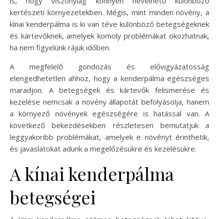
is, hogy viszonylag könnyen nevelhető különböző
kertészeti környezetekben. Mégis, mint minden növény, a
kínai kenderpálma is ki van téve különböző betegségeknek
és kártevőknek, amelyek komoly problémákat okozhatnak,
ha nem figyelünk rájuk időben.
A megfelelő gondozás és elővigyázatosság
elengedhetetlen ahhoz, hogy a kenderpálma egészséges
maradjon. A betegségek és kártevők felismerése és
kezelése nemcsak a növény állapotát befolyásolja, hanem
a környező növények egészségére is hatással van. A
következő bekezdésekben részletesen bemutatjuk a
leggyakoribb problémákat, amelyek e növényt érinthetik,
és javaslatokat adunk a megelőzésükre és kezelésükre.
A kínai kenderpálma
betegségei