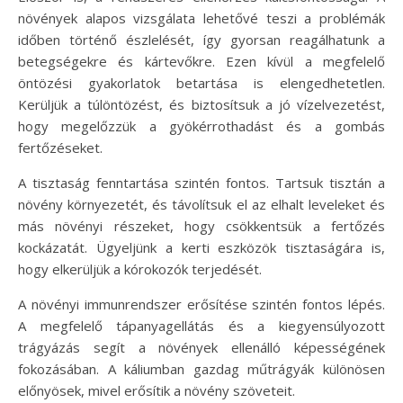
növények alapos vizsgálata lehetővé teszi a problémák
időben történő észlelését, így gyorsan reagálhatunk a
betegségekre és kártevőkre. Ezen kívül a megfelelő
öntözési gyakorlatok betartása is elengedhetetlen.
Kerüljük a túlöntözést, és biztosítsuk a jó vízelvezetést,
hogy megelőzzük a gyökérrothadást és a gombás
fertőzéseket.
A tisztaság fenntartása szintén fontos. Tartsuk tisztán a
növény környezetét, és távolítsuk el az elhalt leveleket és
más növényi részeket, hogy csökkentsük a fertőzés
kockázatát. Ügyeljünk a kerti eszközök tisztaságára is,
hogy elkerüljük a kórokozók terjedését.
A növényi immunrendszer erősítése szintén fontos lépés.
A megfelelő tápanyagellátás és a kiegyensúlyozott
trágyázás segít a növények ellenálló képességének
fokozásában. A káliumban gazdag műtrágyák különösen
előnyösek, mivel erősítik a növény szöveteit.