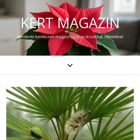
KERT MAGAZIN
Mindenki kertészeti magazinja jótanácsokkal, ötletekkel