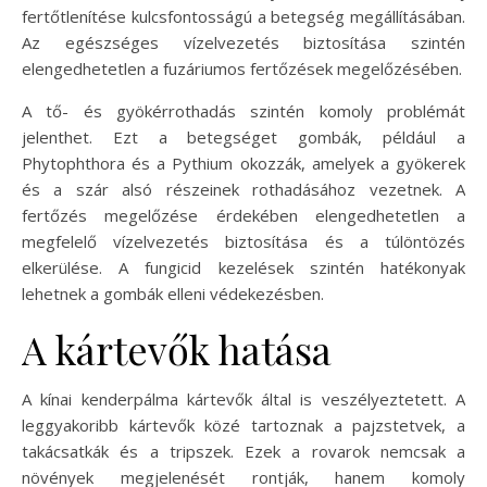
fertőtlenítése kulcsfontosságú a betegség megállításában.
Az egészséges vízelvezetés biztosítása szintén
elengedhetetlen a fuzáriumos fertőzések megelőzésében.
A tő- és gyökérrothadás szintén komoly problémát
jelenthet. Ezt a betegséget gombák, például a
Phytophthora és a Pythium okozzák, amelyek a gyökerek
és a szár alsó részeinek rothadásához vezetnek. A
fertőzés megelőzése érdekében elengedhetetlen a
megfelelő vízelvezetés biztosítása és a túlöntözés
elkerülése. A fungicid kezelések szintén hatékonyak
lehetnek a gombák elleni védekezésben.
A kártevők hatása
A kínai kenderpálma kártevők által is veszélyeztetett. A
leggyakoribb kártevők közé tartoznak a pajzstetvek, a
takácsatkák és a tripszek. Ezek a rovarok nemcsak a
növények megjelenését rontják, hanem komoly