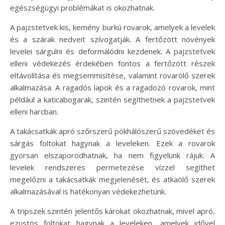
egészségügyi problémákat is okozhatnak.
A pajzstetvek kis, kemény burkú rovarok, amelyek a levelek
és a szárak nedveit szívogatják. A fertőzött növények
levelei sárgulni és deformálódni kezdenek. A pajzstetvek
elleni védekezés érdekében fontos a fertőzött részek
eltávolítása és megsemmisítése, valamint rovarölő szerek
alkalmazása. A ragadós lapok és a ragadozó rovarok, mint
például a katicabogarak, szintén segíthetnek a pajzstetvek
elleni harcban.
A takácsatkák apró szőrszerű pókhálószerű szövedéket és
sárgás foltokat hagynak a leveleken. Ezek a rovarok
gyorsan elszaporodhatnak, ha nem figyelünk rájuk. A
levelek rendszeres permetezése vízzel segíthet
megelőzni a takácsatkák megjelenését, és atkaölő szerek
alkalmazásával is hatékonyan védekezhetünk.
A tripszek szintén jelentős károkat okozhatnak, mivel apró,
ezüstös foltokat hagynak a leveleken, amelyek idővel