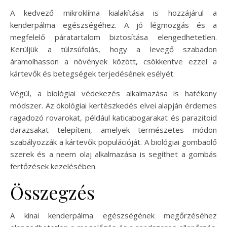
A kedvező mikroklíma kialakítása is hozzájárul a
kenderpálma egészségéhez. A jó légmozgás és a
megfelelő páratartalom biztosítása elengedhetetlen.
Kerüljük a túlzsúfolás, hogy a levegő szabadon
áramolhasson a növények között, csökkentve ezzel a
kártevők és betegségek terjedésének esélyét.
Végül, a biológiai védekezés alkalmazása is hatékony
módszer. Az ökológiai kertészkedés elvei alapján érdemes
ragadozó rovarokat, például katicabogarakat és parazitoid
darazsakat telepíteni, amelyek természetes módon
szabályozzák a kártevők populációját. A biológiai gombaölő
szerek és a neem olaj alkalmazása is segíthet a gombás
fertőzések kezelésében.
Összegzés
A kínai kenderpálma egészségének megőrzéséhez