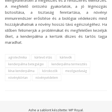
elengedhetetlen a megelőzés és a rendszeres ellenőrzés.
A megfelelő öntözési gyakorlatok, a jó légmozgás
biztosítása, a tisztaság fenntartása, a növényi
immunrendszer erősítése és a biológiai védekezés mind
hozzájárulhatnak a növény hosszú távú egészségéhez. Ha
időben felismerjük a problémákat és megfelelően kezeljük
őket, a kenderpálma a kertünk díszes és tartós tagja
maradhat.
agrotechnika
kártevő irtás
kártevők
kenderpálma betegségei
kenderpálma termesztés
kínai kenderpálma
kórokozók
mezőgazdaság
növénykórtan
növényvédelem
Ashe a sablont készítette:
WP Royal
.