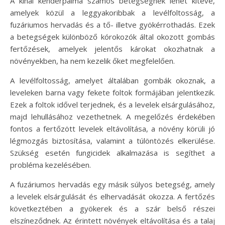
A kínai kenderpálma számos betegségnek lehet kitéve,
amelyek közül a leggyakoribbak a levélfoltosság, a
fuzáriumos hervadás és a tő- illetve gyökérrothadás. Ezek
a betegségek különböző kórokozók által okozott gombás
fertőzések, amelyek jelentős károkat okozhatnak a
növényekben, ha nem kezelik őket megfelelően.
A levélfoltosság, amelyet általában gombák okoznak, a
leveleken barna vagy fekete foltok formájában jelentkezik.
Ezek a foltok idővel terjednek, és a levelek elsárgulásához,
majd lehullásához vezethetnek. A megelőzés érdekében
fontos a fertőzött levelek eltávolítása, a növény körüli jó
légmozgás biztosítása, valamint a túlöntözés elkerülése.
Szükség esetén fungicidek alkalmazása is segíthet a
probléma kezelésében.
A fuzáriumos hervadás egy másik súlyos betegség, amely
a levelek elsárgulását és elhervadását okozza. A fertőzés
következtében a gyökerek és a szár belső részei
elszíneződnek. Az érintett növények eltávolítása és a talaj