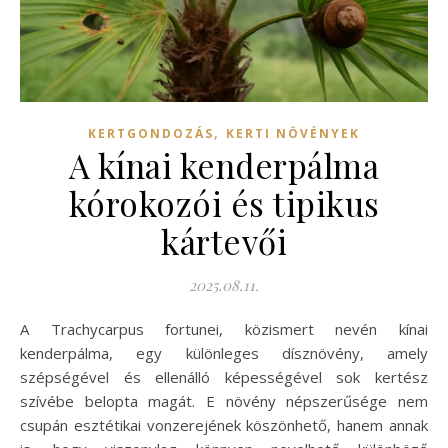
,
KERTGONDOZÁS
KERTI NÖVÉNYEK
A kínai kenderpálma
kórokozói és tipikus
kártevői
2025.08.11.
A Trachycarpus fortunei, közismert nevén kínai
kenderpálma, egy különleges dísznövény, amely
szépségével és ellenálló képességével sok kertész
szívébe belopta magát. E növény népszerűsége nem
csupán esztétikai vonzerejének köszönhető, hanem annak