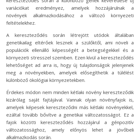
kereszteződés során a különböző gének keveredése új
variációkat eredményez, amelyek hozzájárulnak a
növények alkalmazkodásához a változó környezeti
feltételekhez.
A kereszteződés során létrejött utódok általában
genetikailag eltérőek lesznek a szülőktől, ami növeli a
populációk ellenálló képességét a betegségekkel és a
környezeti stresszel szemben. Ezen kívül a kereszteződés
lehetőséget ad arra is, hogy új tulajdonságok jelenjenek
meg a növényekben, amelyek elősegíthetik a túlélést
különböző ökológiai környezetekben.
Érdekes módon nem minden kétlaki növény kereszteződik
kizárólag saját fajtájával. Vannak olyan növényfajok is,
amelyek képesek kereszteződni más kétlaki növényekkel,
ezáltal tovább bővítve a genetikai változatosságot. Ez a
fajok közötti kereszteződés hozzájárul a génpozitív
változatossághoz, amely előnyös lehet a jövőbeli
alkalmazkodás során.