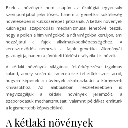
Ezek a növények nem csupán az ökológiai egyensúly
szempontjából jelentősek, hanem a genetikai sokféleség
növelésében is kulcsszerepet játszanak. A kétlaki növények
különleges szaporodási mechanizmusai lehetővé teszik,
hogy a pollen a hím virágokból a női virágokba kerüljön, ami
hozzájárul a fajok alkalmazkodóképességéhez. A
kereszteződés nemcsak a fajok genetikai állományát
gazdagítja, hanem a jövőbeli túlélési esélyeiket is növeli.
A kétlaki növények világának feltérképezése izgalmas
kaland, amely során új ismeretekre tehetünk szert arról,
hogyan képesek a növények alkalmazkodni a környezeti
kihívásokhoz. Az alábbiakban részletesebben is
megvizsgáljuk a kétlaki növények jellemzőit, a
szaporodásuk mechanizmusait, valamint példákat említünk
a legismertebb képviselőikről.
A kétlaki növények