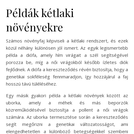
Példák kétlaki
növényekre
Számos növényfaj képviseli a kétlaki rendszert, és ezek
közül néhány különösen jól ismert. Az egyik legismertebb
példa a diófa, amely hím virágait a szél segítségével
porozza be, míg a női virágokból később ízletes diók
fejlődnek. A diófa a kereszteződés révén biztosítja, hogy a
genetikai sokféleség fennmaradjon, így hozzájárul a faj
hosszú távú túléléséhez.
Egy másik gyakori példa a kétlaki növények között az
uborka, amely a méhek és más beporzók
közreműködésével biztosítja a pollent a női virágok
számára. Az uborka termesztése során a kereszteződés
segít megőrizni a genetikai változatosságot, ami
elengedhetetlen a különböző betegségekkel szembeni