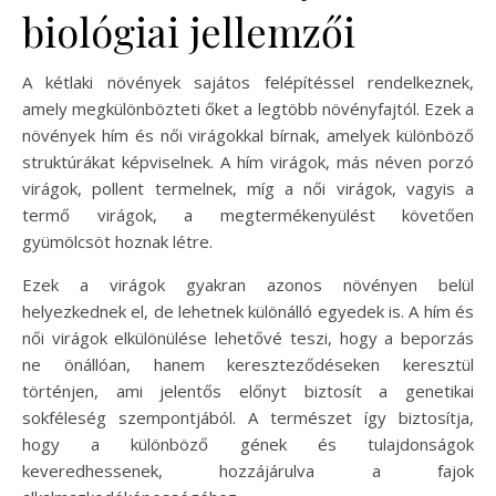
biológiai jellemzői
A kétlaki növények sajátos felépítéssel rendelkeznek,
amely megkülönbözteti őket a legtöbb növényfajtól. Ezek a
növények hím és női virágokkal bírnak, amelyek különböző
struktúrákat képviselnek. A hím virágok, más néven porzó
virágok, pollent termelnek, míg a női virágok, vagyis a
termő virágok, a megtermékenyülést követően
gyümölcsöt hoznak létre.
Ezek a virágok gyakran azonos növényen belül
helyezkednek el, de lehetnek különálló egyedek is. A hím és
női virágok elkülönülése lehetővé teszi, hogy a beporzás
ne önállóan, hanem kereszteződéseken keresztül
történjen, ami jelentős előnyt biztosít a genetikai
sokféleség szempontjából. A természet így biztosítja,
hogy a különböző gének és tulajdonságok
keveredhessenek, hozzájárulva a fajok