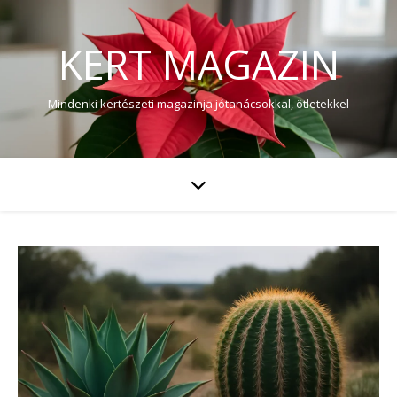
KERT MAGAZIN
Mindenki kertészeti magazinja jótanácsokkal, ötletekkel