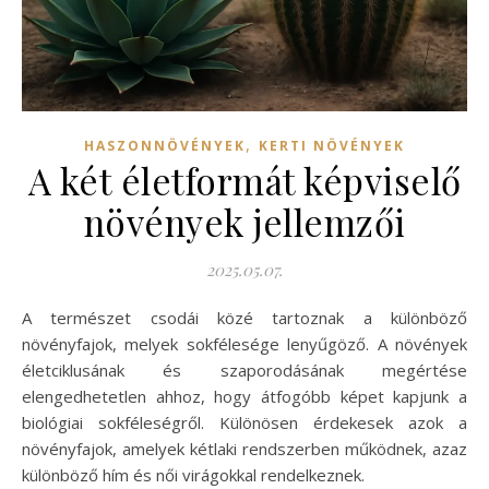
,
HASZONNÖVÉNYEK
KERTI NÖVÉNYEK
A két életformát képviselő
növények jellemzői
2025.05.07.
A természet csodái közé tartoznak a különböző
növényfajok, melyek sokfélesége lenyűgöző. A növények
életciklusának és szaporodásának megértése
elengedhetetlen ahhoz, hogy átfogóbb képet kapjunk a
biológiai sokféleségről. Különösen érdekesek azok a
növényfajok, amelyek kétlaki rendszerben működnek, azaz
különböző hím és női virágokkal rendelkeznek.