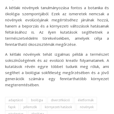
A kétlaki növények tanulmányozása fontos a botanika és
ökológia szempontjából. Ezek az ismeretek nemcsak a
növények evolúciójának megértéséhez járulnak hozzá,
hanem a beporzás és a környezeti változások hatásainak
feltárásához is. Az ilyen kutatások segíthetnek a
természetvédelmi törekvésekben, amelyek célja a
fenntartható ökoszisztémák megőrzése.
A kétlaki növények tehát izgalmas példái a természet
sokszínűségének és az evolúció kreatív folyamatainek. A
kutatások révén egyre többet tudunk meg róluk, ami
segíthet a biológiai sokféleség megőrzésében és a jövő
generációk számára egy fenntarthatóbb környezet
megteremtésében.
adaptáció
biológia
diverzifikáció
életformák
fajok
jellemzők
környezeti hatások
növények
növénytan
ökológia