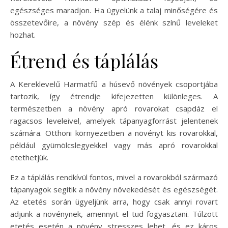
egészséges maradjon. Ha ügyelünk a talaj minőségére és
összetevőire, a növény szép és élénk színű leveleket
hozhat.
Étrend és táplálás
A Kereklevelű Harmatfű a húsevő növények csoportjába
tartozik, így étrendje kifejezetten különleges. A
természetben a növény apró rovarokat csapdáz el
ragacsos leveleivel, amelyek tápanyagforrást jelentenek
számára. Otthoni környezetben a növényt kis rovarokkal,
például gyümölcslegyekkel vagy más apró rovarokkal
etethetjük.
Ez a táplálás rendkívül fontos, mivel a rovarokból származó
tápanyagok segítik a növény növekedését és egészségét.
Az etetés során ügyeljünk arra, hogy csak annyi rovart
adjunk a növénynek, amennyit el tud fogyasztani. Túlzott
etetés esetén a növény stresszes lehet, és ez káros