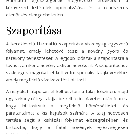
Harmatfű egészségének megőrzése érdekében a
környezeti feltételek optimalizálása és a rendszeres
ellenőrzés elengedhetetlen.
Szaporítása
A Kereklevelű Harmatfű szaporítása viszonylag egyszerű
folyamat, amely lehetővé teszi a növény gyors és
hatékony terjesztését. A legjobb időszak a szaporításra a
tavasz, amikor a növény aktívan növekszik. A szaporításhoz
szükséges magokat el kell vetni speciális talajkeverékbe,
amely megfelelő vízelvezetést biztosít.
A magokat alaposan el kell osztani a talaj felszínén, majd
egy vékony réteg talajjal be kell fedni. A vetés után fontos,
hogy biztosítsuk a megfelelő hőmérsékletet és
páratartalmat a kis hajtások számára. A talaj nedvesen
tartása segít a csírázási folyamat elősegítésében, és
biztosítja, hogy a fiatal növények egészségesen