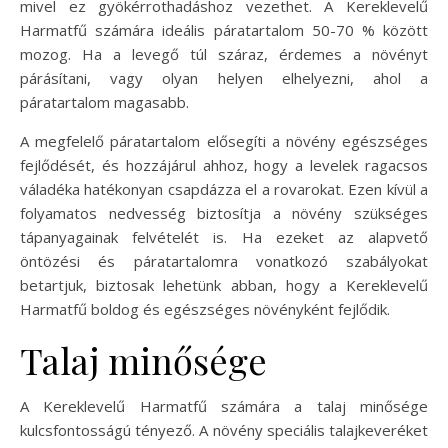
mivel ez gyökérrothadáshoz vezethet. A Kereklevelű
Harmatfű számára ideális páratartalom 50-70 % között
mozog. Ha a levegő túl száraz, érdemes a növényt
párásítani, vagy olyan helyen elhelyezni, ahol a
páratartalom magasabb.
A megfelelő páratartalom elősegíti a növény egészséges
fejlődését, és hozzájárul ahhoz, hogy a levelek ragacsos
váladéka hatékonyan csapdázza el a rovarokat. Ezen kívül a
folyamatos nedvesség biztosítja a növény szükséges
tápanyagainak felvételét is. Ha ezeket az alapvető
öntözési és páratartalomra vonatkozó szabályokat
betartjuk, biztosak lehetünk abban, hogy a Kereklevelű
Harmatfű boldog és egészséges növényként fejlődik.
Talaj minősége
A Kereklevelű Harmatfű számára a talaj minősége
kulcsfontosságú tényező. A növény speciális talajkeveréket