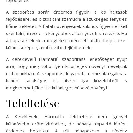
fejlődjenek.
A szaporítás során érdemes figyelni a kis hajtások
fejlődésére, és biztosítani számukra a szükséges fényt és
hőmérsékletet. A fiatal növényeknek különös figyelmet kell
szentelni, mivel érzékenyebbek a környezeti stresszre. Ha
a hajtások elérik a megfelelő méretet, átültethetjük őket
külön cserépbe, ahol tovább fejlődhetnek.
A Kereklevelű Harmatfű szaporítása lehetőséget nyújt
arra, hogy még több ilyen különleges növényt neveljünk
otthonunkban. A szaporítás folyamata nemcsak izgalmas,
hanem tanulságos is, hiszen így közelebbről is
megismerhetjük ezt a különleges húsevő növényt.
Teleltetése
A Kereklevelű Harmatfű teleltetése nem igényel
különösebb erőfeszítéseket, de néhány alapvető lépést
érdemes betartani. A téli hónapokban a növény