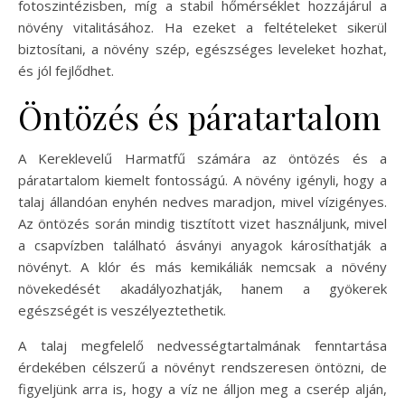
fotoszintézisben, míg a stabil hőmérséklet hozzájárul a
növény vitalitásához. Ha ezeket a feltételeket sikerül
biztosítani, a növény szép, egészséges leveleket hozhat,
és jól fejlődhet.
Öntözés és páratartalom
A Kereklevelű Harmatfű számára az öntözés és a
páratartalom kiemelt fontosságú. A növény igényli, hogy a
talaj állandóan enyhén nedves maradjon, mivel vízigényes.
Az öntözés során mindig tisztított vizet használjunk, mivel
a csapvízben található ásványi anyagok károsíthatják a
növényt. A klór és más kemikáliák nemcsak a növény
növekedését akadályozhatják, hanem a gyökerek
egészségét is veszélyeztethetik.
A talaj megfelelő nedvességtartalmának fenntartása
érdekében célszerű a növényt rendszeresen öntözni, de
figyeljünk arra is, hogy a víz ne álljon meg a cserép alján,