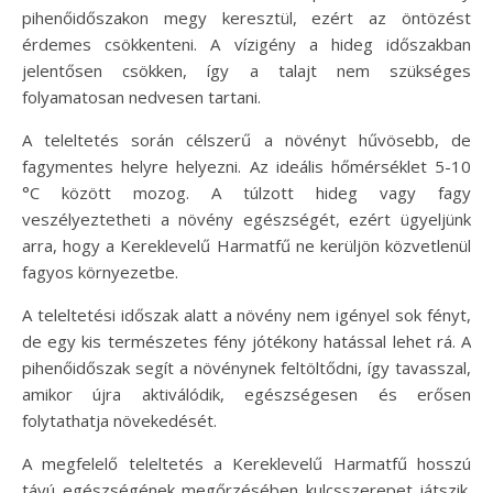
pihenőidőszakon megy keresztül, ezért az öntözést
érdemes csökkenteni. A vízigény a hideg időszakban
jelentősen csökken, így a talajt nem szükséges
folyamatosan nedvesen tartani.
A teleltetés során célszerű a növényt hűvösebb, de
fagymentes helyre helyezni. Az ideális hőmérséklet 5-10
°C között mozog. A túlzott hideg vagy fagy
veszélyeztetheti a növény egészségét, ezért ügyeljünk
arra, hogy a Kereklevelű Harmatfű ne kerüljön közvetlenül
fagyos környezetbe.
A teleltetési időszak alatt a növény nem igényel sok fényt,
de egy kis természetes fény jótékony hatással lehet rá. A
pihenőidőszak segít a növénynek feltöltődni, így tavasszal,
amikor újra aktiválódik, egészségesen és erősen
folytathatja növekedését.
A megfelelő teleltetés a Kereklevelű Harmatfű hosszú
távú egészségének megőrzésében kulcsszerepet játszik.