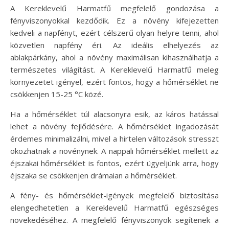
A Kereklevelű Harmatfű megfelelő gondozása a
fényviszonyokkal kezdődik. Ez a növény kifejezetten
kedveli a napfényt, ezért célszerű olyan helyre tenni, ahol
közvetlen napfény éri. Az ideális elhelyezés az
ablakpárkány, ahol a növény maximálisan kihasználhatja a
természetes világítást. A Kereklevelű Harmatfű meleg
környezetet igényel, ezért fontos, hogy a hőmérséklet ne
csökkenjen 15-25 °C közé.
Ha a hőmérséklet túl alacsonyra esik, az káros hatással
lehet a növény fejlődésére. A hőmérséklet ingadozását
érdemes minimalizálni, mivel a hirtelen változások stresszt
okozhatnak a növénynek. A nappali hőmérséklet mellett az
éjszakai hőmérséklet is fontos, ezért ügyeljünk arra, hogy
éjszaka se csökkenjen drámaian a hőmérséklet.
A fény- és hőmérséklet-igények megfelelő biztosítása
elengedhetetlen a Kereklevelű Harmatfű egészséges
növekedéséhez. A megfelelő fényviszonyok segítenek a