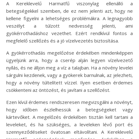
A Kereklevelű Harmatfű viszonylag ellenálló a
betegségekkel szemben, de ez nem jelenti azt, hogy ne
kellene figyelni a lehetséges problémákra. A legnagyobb
veszélyt a túlzott nedvesség jelenti, ami
gyökérrothadáshoz vezethet. Ezért rendkívül fontos a
megfelelő szellőzés és a jó vízelvezetés biztosítása.
A gyökérrothadás megelőzése érdekében mindenképpen
ügyeljünk arra, hogy a cserép alján legyen vízelvezető
nyílás, és ne álljon meg a víz a talajban. Ha a növény levelei
sárgulni kezdenek, vagy a gyökerek barnulnak, az jelezheti,
hogy a növény túltelített vízzel. Ilyen esetben érdemes
csökkenteni az öntözést, és javítani a szellőzést.
Ezen kívül érdemes rendszeresen megvizsgálni a növényt,
hogy időben észlelhessük a betegségeket vagy
kártevőket. A megelőzés érdekében tisztán kell tartani a
leveleket, és ha szükséges, a leveleken lévő port és
szennyeződéseket óvatosan eltávolítani. A Kereklevelű