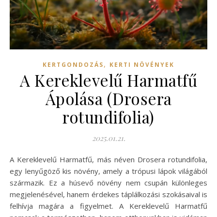
,
KERTGONDOZÁS
KERTI NÖVÉNYEK
A Kereklevelű Harmatfű
Ápolása (Drosera
rotundifolia)
2025.01.21.
A Kereklevelű Harmatfű, más néven Drosera rotundifolia,
egy lenyűgöző kis növény, amely a trópusi lápok világából
származik. Ez a húsevő növény nem csupán különleges
megjelenésével, hanem érdekes táplálkozási szokásaival is
felhívja magára a figyelmet. A Kereklevelű Harmatfű