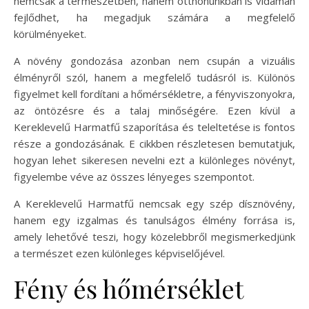
nemcsak a természetben, hanem otthonunkban is vidáman
fejlődhet, ha megadjuk számára a megfelelő
körülményeket.
A növény gondozása azonban nem csupán a vizuális
élményről szól, hanem a megfelelő tudásról is. Különös
figyelmet kell fordítani a hőmérsékletre, a fényviszonyokra,
az öntözésre és a talaj minőségére. Ezen kívül a
Kereklevelű Harmatfű szaporítása és teleltetése is fontos
része a gondozásának. E cikkben részletesen bemutatjuk,
hogyan lehet sikeresen nevelni ezt a különleges növényt,
figyelembe véve az összes lényeges szempontot.
A Kereklevelű Harmatfű nemcsak egy szép dísznövény,
hanem egy izgalmas és tanulságos élmény forrása is,
amely lehetővé teszi, hogy közelebbről megismerkedjünk
a természet ezen különleges képviselőjével.
Fény és hőmérséklet