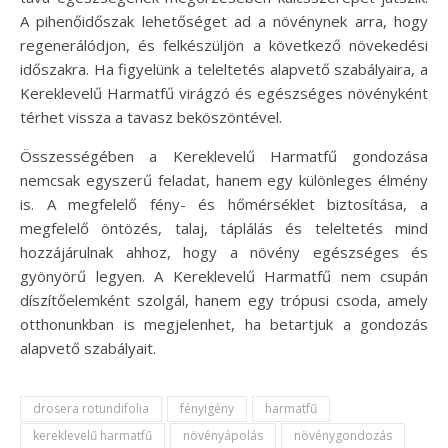
A pihenőidőszak lehetőséget ad a növénynek arra, hogy
regenerálódjon, és felkészüljön a következő növekedési
időszakra. Ha figyelünk a teleltetés alapvető szabályaira, a
Kereklevelű Harmatfű virágzó és egészséges növényként
térhet vissza a tavasz beköszöntével.
Összességében a Kereklevelű Harmatfű gondozása
nemcsak egyszerű feladat, hanem egy különleges élmény
is. A megfelelő fény- és hőmérséklet biztosítása, a
megfelelő öntözés, talaj, táplálás és teleltetés mind
hozzájárulnak ahhoz, hogy a növény egészséges és
gyönyörű legyen. A Kereklevelű Harmatfű nem csupán
díszítőelemként szolgál, hanem egy trópusi csoda, amely
otthonunkban is megjelenhet, ha betartjuk a gondozás
alapvető szabályait.
drosera rotundifolia
fényigény
harmatfű
kereklevelű harmatfű
növényápolás
növénygondozás