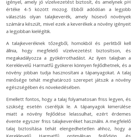
igényel, amely jó vízelvezetést biztosít, és amelynek pH
értéke 4-5 között mozog. Ebből adódóan a legjobb
választás olyan talajkeverék, amely húsevő növények
számára készült, mivel ezek a keverékek a növény igényeit
a legjobban kielégítik.
A talajkeveréknek tőzegből, homokból és perlitből kell
állnia, hogy megfelelő vízelvezetést biztosítson, és
megakadályozza a gyökérrothadást. Az ilyen talajban a
Kereklevelű Harmatfű gyökerei könnyen fejlődhetnek, és a
növény jobban tudja hasznosítani a tápanyagokat. A talaj
minősége tehát meghatározó szerepet játszik a növény
egészségében és növekedésében.
Emellett fontos, hogy a talaj folyamatosan friss legyen, és
szükség esetén cseréljük le. A tápanyagok kimerülése
miatt a növény fejlődése lelassulhat, ezért érdemes
évente egyszer friss talajkeveréket használni. A megfelelő
talaj biztosítása tehát elengedhetetlen ahhoz, hogy a
Kereklevelű Harmatfű optimálisan fejlődjön, és