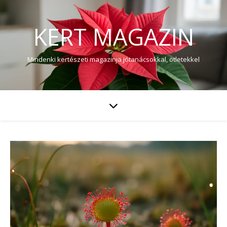
KERT MAGAZIN
Mindenki kertészeti magazinja jótanácsokkal, ötletekkel