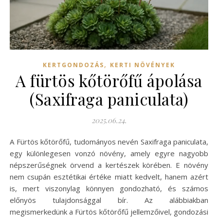
,
KERTGONDOZÁS
KERTI NÖVÉNYEK
A fürtös kőtörőfű ápolása
(Saxifraga paniculata)
2025.06.24.
A Fürtös kőtörőfű, tudományos nevén Saxifraga paniculata,
egy különlegesen vonzó növény, amely egyre nagyobb
népszerűségnek örvend a kertészek körében. E növény
nem csupán esztétikai értéke miatt kedvelt, hanem azért
is, mert viszonylag könnyen gondozható, és számos
előnyös tulajdonsággal bír. Az alábbiakban
megismerkedünk a Fürtös kőtörőfű jellemzőivel, gondozási