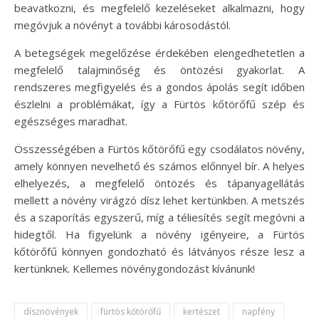
beavatkozni, és megfelelő kezeléseket alkalmazni, hogy
megóvjuk a növényt a további károsodástól.
A betegségek megelőzése érdekében elengedhetetlen a
megfelelő talajminőség és öntözési gyakorlat. A
rendszeres megfigyelés és a gondos ápolás segít időben
észlelni a problémákat, így a Fürtös kőtörőfű szép és
egészséges maradhat.
Összességében a Fürtös kőtörőfű egy csodálatos növény,
amely könnyen nevelhető és számos előnnyel bír. A helyes
elhelyezés, a megfelelő öntözés és tápanyagellátás
mellett a növény virágzó dísz lehet kertünkben. A metszés
és a szaporítás egyszerű, míg a téliesítés segít megóvni a
hidegtől. Ha figyelünk a növény igényeire, a Fürtös
kőtörőfű könnyen gondozható és látványos része lesz a
kertünknek. Kellemes növénygondozást kívánunk!
dísznövények
fürtös kőtörőfű
kertészet
napfény