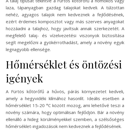
A talaj típusát tekintve a Fürtös kőtörőfű a homokos vagy
laza, tápanyagban gazdag talajokat kedveli. A túlzottan
nehéz, agyagos talajok nem kedveznek a fejlődésének,
ezért érdemes komposztot vagy más szerves anyagokat
hozzáadni a talajhoz, hogy javítsuk annak szerkezetét. A
megfelelő talaj- és vízelvezetési viszonyok biztosítása
segít megelőzni a gyökérrothadást, amely a növény egyik
legnagyobb ellensége.
Hőmérséklet és öntözési
igények
A Fürtös kőtörőfű a hűvös, párás környezetet kedveli,
amely a hegyvidéki klímához hasonlít. Ideális esetben a
hőmérséklet 15-20 °C között mozog, ami lehetővé teszi a
növény számára, hogy optimálisan fejlődjön. Bár a növény
ellenálló a hideg körülményekkel szemben, a szélsőséges
hőmérséklet-ingadozások nem kedveznek a fejlődésének.