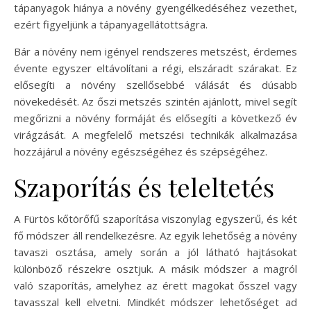
tápanyagok hiánya a növény gyengélkedéséhez vezethet,
ezért figyeljünk a tápanyagellátottságra.
Bár a növény nem igényel rendszeres metszést, érdemes
évente egyszer eltávolítani a régi, elszáradt szárakat. Ez
elősegíti a növény szellősebbé válását és dúsabb
növekedését. Az őszi metszés szintén ajánlott, mivel segít
megőrizni a növény formáját és elősegíti a következő év
virágzását. A megfelelő metszési technikák alkalmazása
hozzájárul a növény egészségéhez és szépségéhez.
Szaporítás és teleltetés
A Fürtös kőtörőfű szaporítása viszonylag egyszerű, és két
fő módszer áll rendelkezésre. Az egyik lehetőség a növény
tavaszi osztása, amely során a jól látható hajtásokat
különböző részekre osztjuk. A másik módszer a magról
való szaporítás, amelyhez az érett magokat ősszel vagy
tavasszal kell elvetni. Mindkét módszer lehetőséget ad