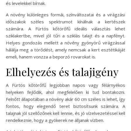
és levelekkel bírnak.
A növény különleges formái, színváltozatai és a virágzási
időszakok széles spektrumot kínálnak a kertészek
számára. A Fürtös kőtörőfű ideális választás lehet
sziklakertbe, mivel jól tűri a sziklás talajt és a napfényt.
Helyes gondozás mellett a növény gyönyörű virágzással
hálálja meg a törődést, amely nemcsak a kert esztétikáját
emeli, hanem vonzza a beporzó rovarokat is.
Elhelyezés és talajigény
A Fürtös kőtörőfű legjobban napos vagy félárnyékos
helyeken fejlődik, ahol megfelelően ki tud bontakozni.
Felnőtt állapotában a növény akár 60 cm széles is lehet, így
fontos, hogy elegendő teret biztosítsunk számára. A
talajnak jól szellőzőnek kell lennie, és jó vízelvezetéssel kell
rendelkeznie, hogy a gyökerek ne álljanak vízben.