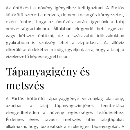
Az öntözést a növény igényeihez kell igazítani. A Fürtös
kőtörőfű szereti a nedves, de nem tocsogós környezetet,
ezért fontos, hogy az öntözés során figyeljünk a talaj
nedvességtartalmára. Általában elegendő heti egyszer
vagy kétszer öntözni, de a szárazabb időszakokban
gyakrabban is szükség lehet a vízpótlásra. Az állóvíz
elkerülése érdekében mindig ügyeljünk arra, hogy a talaj jó
vízelvezető képességgel bírjon.
Tápanyagigény és
metszés
A Fürtös kőtörőfű tápanyagigénye viszonylag alacsony,
azonban a talaj tápanyagszintjének fenntartása
elengedhetetlen a növény egészséges fejlődéséhez.
Érdemes éves tavaszi metszés után talajtápokat
alkalmazni, hogy biztosítsuk a szükséges tápanyagokat. A