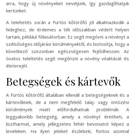
arra, hogy új növényeket neveljünk, így gazdagíthatjuk
kertünket.
A teleltetés során a Fürtös kőtörőfű jól alkalmazkodik a
hideghez, de érdemes a téli időszakban védett helyen
tartani, például fóliasátorban. Ez segít megóvni a növényt a
szélsőséges időjárási körülményektől, és biztosítja, hogy a
következő szezonban egészségesen fejlődhessen. Az
óvatos teleltetés segít megőrizni a növény vitalitását és
életerejét.
Betegségek és kártevők
A Fürtös kőtörőfű általában ellenáll a betegségeknek és a
kártevőknek, de a nem megfelelő talaj- vagy öntözési
körülmények miatt előfordulhatnak problémák. A
leggyakoribb betegség, amely a növényt érintheti, a
lisztharmat, amely jellegzetes fehér bevonatot képez a
leveleken. Ha ilyen jeleket észlelünk, fontos azonnal