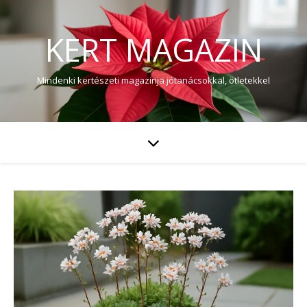
KERT MAGAZIN
Mindenki kertészeti magazinja jótanácsokkal, ötletekkel