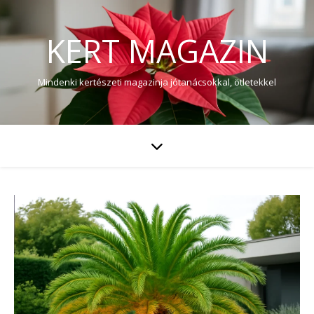
KERT MAGAZIN
Mindenki kertészeti magazinja jótanácsokkal, ötletekkel