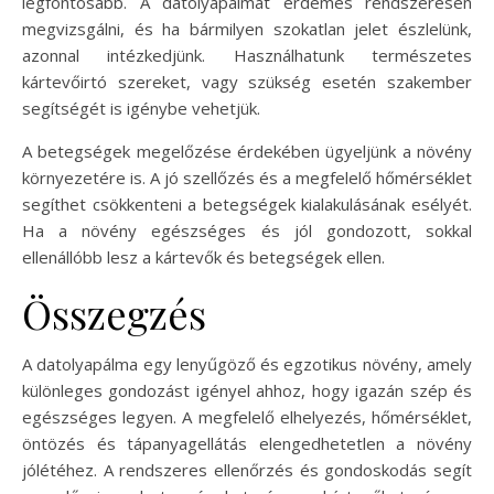
legfontosabb. A datolyapálmát érdemes rendszeresen
megvizsgálni, és ha bármilyen szokatlan jelet észlelünk,
azonnal intézkedjünk. Használhatunk természetes
kártevőirtó szereket, vagy szükség esetén szakember
segítségét is igénybe vehetjük.
A betegségek megelőzése érdekében ügyeljünk a növény
környezetére is. A jó szellőzés és a megfelelő hőmérséklet
segíthet csökkenteni a betegségek kialakulásának esélyét.
Ha a növény egészséges és jól gondozott, sokkal
ellenállóbb lesz a kártevők és betegségek ellen.
Összegzés
A datolyapálma egy lenyűgöző és egzotikus növény, amely
különleges gondozást igényel ahhoz, hogy igazán szép és
egészséges legyen. A megfelelő elhelyezés, hőmérséklet,
öntözés és tápanyagellátás elengedhetetlen a növény
jólétéhez. A rendszeres ellenőrzés és gondoskodás segít