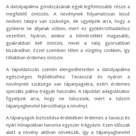
A datolyapálma gondozásának egyik legfontosabb része a
megfelelő öntözés. A növénynek folyamatosan kissé
nedves talajra van szüksége, de ügyeljünk arra, hogy a
gyökerei ne álljanak vízben, mert ez gyökérrothadáshoz
vezethet. Nyáron, amikor a hőmérséklet magasabb,
gyakrabban kell öntözni, mivel a talaj gyorsabban
kiszáradhat. Ezzel szemben télen a vízigény csökken, így
ritkábban érdemes öntözni.
A tápoldatozás szintén elengedhetetlen a datolyapálma
egészséges fejlődéséhez. Tavasszal és nyáron a
növénynek szüksége van tápanyagokra, ezért érdemes
speciális pálma trágyát használni. A tápoldat adagolásakor
figyeljünk arra, hogy ne túlozzunk, mert a túlzott
tápanyagbevitel károsíthatja a növényt.
A tápanyagok biztosítása érdekében érdemes a tavaszi és
nyári hónapokban havonta egyszer trágyázni. Ezen időszak
alatt a növény aktívan növekszik, így a tápanyagbevitel