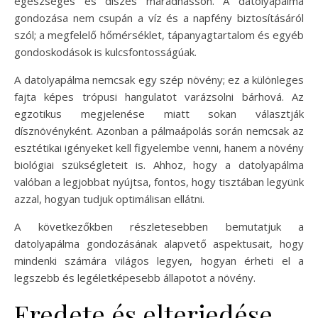
egészséges és díszes maradhasson. A datolyapálma
gondozása nem csupán a víz és a napfény biztosításáról
szól; a megfelelő hőmérséklet, tápanyagtartalom és egyéb
gondoskodások is kulcsfontosságúak.
A datolyapálma nemcsak egy szép növény; ez a különleges
fajta képes trópusi hangulatot varázsolni bárhová. Az
egzotikus megjelenése miatt sokan választják
dísznövényként. Azonban a pálmaápolás során nemcsak az
esztétikai igényeket kell figyelembe venni, hanem a növény
biológiai szükségleteit is. Ahhoz, hogy a datolyapálma
valóban a legjobbat nyújtsa, fontos, hogy tisztában legyünk
azzal, hogyan tudjuk optimálisan ellátni.
A következőkben részletesebben bemutatjuk a
datolyapálma gondozásának alapvető aspektusait, hogy
mindenki számára világos legyen, hogyan érheti el a
legszebb és legéletképesebb állapotot a növény.
Eredete és elterjedése