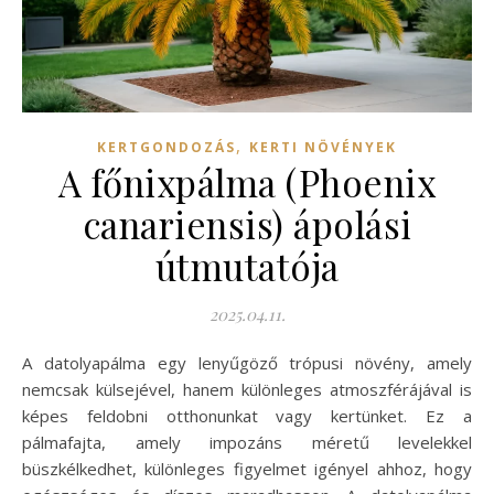
,
KERTGONDOZÁS
KERTI NÖVÉNYEK
A főnixpálma (Phoenix
canariensis) ápolási
útmutatója
2025.04.11.
A datolyapálma egy lenyűgöző trópusi növény, amely
nemcsak külsejével, hanem különleges atmoszférájával is
képes feldobni otthonunkat vagy kertünket. Ez a
pálmafajta, amely impozáns méretű levelekkel
büszkélkedhet, különleges figyelmet igényel ahhoz, hogy