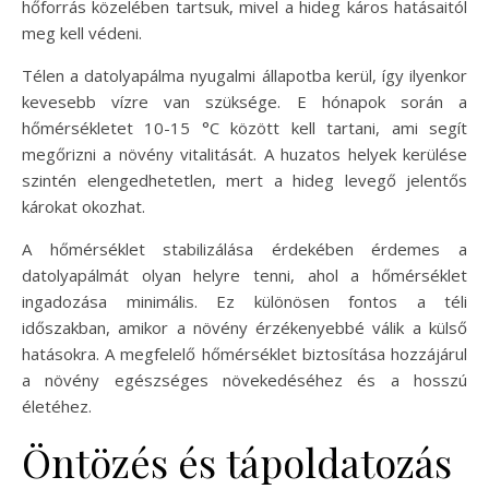
hőforrás közelében tartsuk, mivel a hideg káros hatásaitól
meg kell védeni.
Télen a datolyapálma nyugalmi állapotba kerül, így ilyenkor
kevesebb vízre van szüksége. E hónapok során a
hőmérsékletet 10-15 °C között kell tartani, ami segít
megőrizni a növény vitalitását. A huzatos helyek kerülése
szintén elengedhetetlen, mert a hideg levegő jelentős
károkat okozhat.
A hőmérséklet stabilizálása érdekében érdemes a
datolyapálmát olyan helyre tenni, ahol a hőmérséklet
ingadozása minimális. Ez különösen fontos a téli
időszakban, amikor a növény érzékenyebbé válik a külső
hatásokra. A megfelelő hőmérséklet biztosítása hozzájárul
a növény egészséges növekedéséhez és a hosszú
életéhez.
Öntözés és tápoldatozás