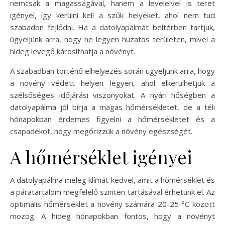
nemcsak a magasságával, hanem a leveleivel is teret
igényel, így kerülni kell a szűk helyeket, ahol nem tud
szabadon fejlődni. Ha a datolyapálmát beltérben tartjuk,
ügyeljünk arra, hogy ne legyen huzatos területen, mivel a
hideg levegő károsíthatja a növényt.
A szabadban történő elhelyezés során ügyeljünk arra, hogy
a növény védett helyen legyen, ahol elkerülhetjük a
szélsőséges időjárási viszonyokat. A nyári hőségben a
datolyapálma jól bírja a magas hőmérsékletet, de a téli
hónapokban érdemes figyelni a hőmérsékletet és a
csapadékot, hogy megőrizzük a növény egészségét.
A hőmérséklet igényei
A datolyapálma meleg klímát kedvel, amit a hőmérséklet és
a páratartalom megfelelő szinten tartásával érhetünk el. Az
optimális hőmérséklet a növény számára 20-25 °C között
mozog. A hideg hónapokban fontos, hogy a növényt