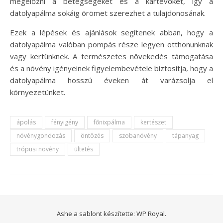
megelőzni a betegségeket és a kártevőket, így a
datolyapálma sokáig örömet szerezhet a tulajdonosának.
Ezek a lépések és ajánlások segítenek abban, hogy a
datolyapálma valóban pompás része legyen otthonunknak
vagy kertünknek. A természetes növekedés támogatása
és a növény igényeinek figyelembevétele biztosítja, hogy a
datolyapálma hosszú éveken át varázsolja el
környezetünket.
ápolás
fényigény
főnixpálma
kertészet
növénygondozás
öntözés
szobanövény
tápanyag
trópusi növény
ültetés
Ashe a sablont készítette:
WP Royal
.