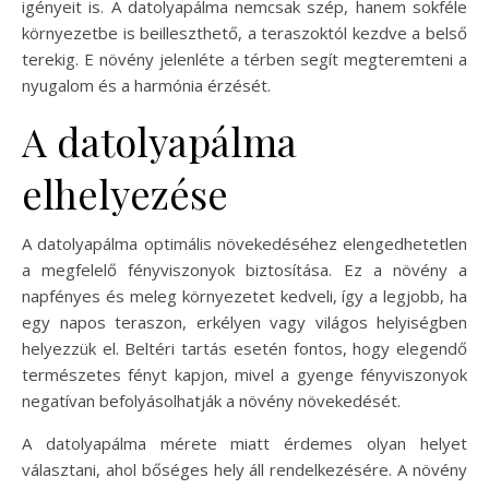
igényeit is. A datolyapálma nemcsak szép, hanem sokféle
környezetbe is beilleszthető, a teraszoktól kezdve a belső
terekig. E növény jelenléte a térben segít megteremteni a
nyugalom és a harmónia érzését.
A datolyapálma
elhelyezése
A datolyapálma optimális növekedéséhez elengedhetetlen
a megfelelő fényviszonyok biztosítása. Ez a növény a
napfényes és meleg környezetet kedveli, így a legjobb, ha
egy napos teraszon, erkélyen vagy világos helyiségben
helyezzük el. Beltéri tartás esetén fontos, hogy elegendő
természetes fényt kapjon, mivel a gyenge fényviszonyok
negatívan befolyásolhatják a növény növekedését.
A datolyapálma mérete miatt érdemes olyan helyet
választani, ahol bőséges hely áll rendelkezésére. A növény