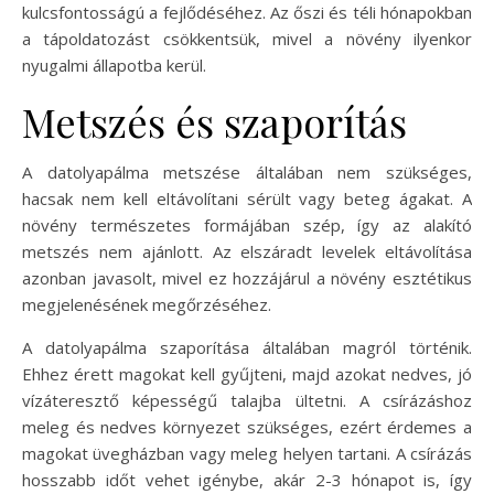
kulcsfontosságú a fejlődéséhez. Az őszi és téli hónapokban
a tápoldatozást csökkentsük, mivel a növény ilyenkor
nyugalmi állapotba kerül.
Metszés és szaporítás
A datolyapálma metszése általában nem szükséges,
hacsak nem kell eltávolítani sérült vagy beteg ágakat. A
növény természetes formájában szép, így az alakító
metszés nem ajánlott. Az elszáradt levelek eltávolítása
azonban javasolt, mivel ez hozzájárul a növény esztétikus
megjelenésének megőrzéséhez.
A datolyapálma szaporítása általában magról történik.
Ehhez érett magokat kell gyűjteni, majd azokat nedves, jó
vízáteresztő képességű talajba ültetni. A csírázáshoz
meleg és nedves környezet szükséges, ezért érdemes a
magokat üvegházban vagy meleg helyen tartani. A csírázás
hosszabb időt vehet igénybe, akár 2-3 hónapot is, így