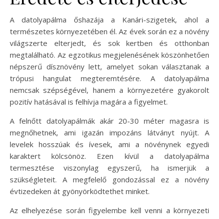
A datolyapálma őshazája a Kanári-szigetek, ahol a
természetes környezetében él. Az évek során ez a növény
világszerte elterjedt, és sok kertben és otthonban
megtalálható. Az egzotikus megjelenésének köszönhetően
népszerű dísznövény lett, amelyet sokan választanak a
trópusi hangulat megteremtésére. A datolyapálma
nemcsak szépségével, hanem a környezetére gyakorolt
pozitív hatásával is felhívja magára a figyelmet.
A felnőtt datolyapálmák akár 20-30 méter magasra is
megnőhetnek, ami igazán impozáns látványt nyújt. A
levelek hosszúak és ívesek, ami a növénynek egyedi
karaktert kölcsönöz. Ezen kívül a datolyapálma
termesztése viszonylag egyszerű, ha ismerjük a
szükségleteit. A megfelelő gondozással ez a növény
évtizedeken át gyönyörködtethet minket.
Az elhelyezése során figyelembe kell venni a környezeti