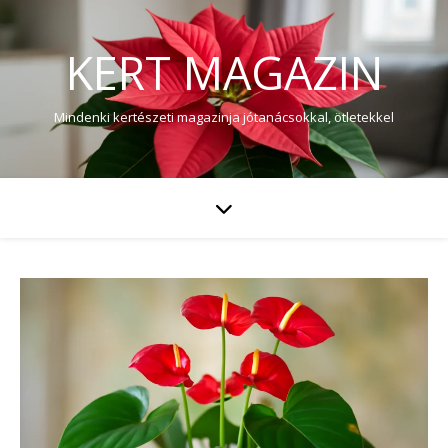
KERT MAGAZIN
Mindenki kertészeti magazinja jótanácsokkal, ötletekkel