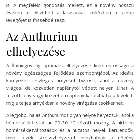
is. A megfelelő gondozás mellett, ez a növény hosszú
éveken át díszítheti a lakásunkat, miközben a szoba
levegőjét is frissebbé teszi.
Az Anthurium
elhelyezése
A flamingóvirág optimális elhelyezése kulcsfontosságú a
növény egészséges fejlődése szempontjából. Az ideális
környezet részleges árnyékot biztosít, ahol a növény
világos, de közvetlen napfénytől védett helyen állhat. A
túlzott fény vagy közvetlen napfény károsíthatja a leveleit,
míg a teljes árnyékban a növény virágzása csökkenhet.
A legjobb, ha az Anthuriumot olyan helyre helyezzük, ahol a
hőmérséklet stabilan 20-30 °C között mozog. A hirtelen
hőmérsékletváltozások és a huzatos helyek kerülendők,
mivel ezek stresszhelyzetet okozhatnak a növény