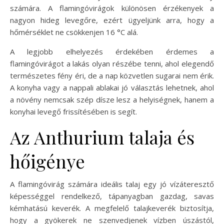
számára. A flamingóvirágok különösen érzékenyek a
nagyon hideg levegőre, ezért ügyeljünk arra, hogy a
hőmérséklet ne csökkenjen 16 °C alá.
A legjobb elhelyezés érdekében érdemes a
flamingóvirágot a lakás olyan részébe tenni, ahol elegendő
természetes fény éri, de a nap közvetlen sugarai nem érik.
A konyha vagy a nappali ablakai jó választás lehetnek, ahol
a növény nemcsak szép dísze lesz a helyiségnek, hanem a
konyhai levegő frissítésében is segít.
Az Anthurium talaja és
hőigénye
A flamingóvirág számára ideális talaj egy jó vízáteresztő
képességgel rendelkező, tápanyagban gazdag, savas
kémhatású keverék. A megfelelő talajkeverék biztosítja,
hogy a gyökerek ne szenvedjenek vízben úszástól,