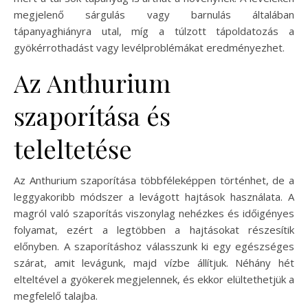
megjelenő sárgulás vagy barnulás általában
tápanyaghiányra utal, míg a túlzott tápoldatozás a
gyökérrothadást vagy levélproblémákat eredményezhet.
Az Anthurium
szaporítása és
teleltetése
Az Anthurium szaporítása többféleképpen történhet, de a
leggyakoribb módszer a levágott hajtások használata. A
magról való szaporítás viszonylag nehézkes és időigényes
folyamat, ezért a legtöbben a hajtásokat részesítik
előnyben. A szaporításhoz válasszunk ki egy egészséges
szárat, amit levágunk, majd vízbe állítjuk. Néhány hét
elteltével a gyökerek megjelennek, és ekkor elültethetjük a
megfelelő talajba.