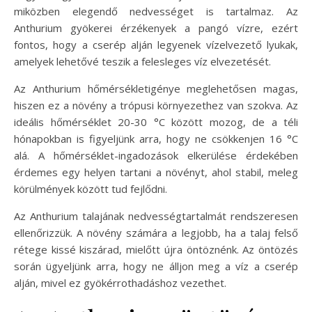
miközben elegendő nedvességet is tartalmaz. Az
Anthurium gyökerei érzékenyek a pangó vízre, ezért
fontos, hogy a cserép alján legyenek vízelvezető lyukak,
amelyek lehetővé teszik a felesleges víz elvezetését.
Az Anthurium hőmérsékletigénye meglehetősen magas,
hiszen ez a növény a trópusi környezethez van szokva. Az
ideális hőmérséklet 20-30 °C között mozog, de a téli
hónapokban is figyeljünk arra, hogy ne csökkenjen 16 °C
alá. A hőmérséklet-ingadozások elkerülése érdekében
érdemes egy helyen tartani a növényt, ahol stabil, meleg
körülmények között tud fejlődni.
Az Anthurium talajának nedvességtartalmát rendszeresen
ellenőrizzük. A növény számára a legjobb, ha a talaj felső
rétege kissé kiszárad, mielőtt újra öntöznénk. Az öntözés
során ügyeljünk arra, hogy ne álljon meg a víz a cserép
alján, mivel ez gyökérrothadáshoz vezethet.