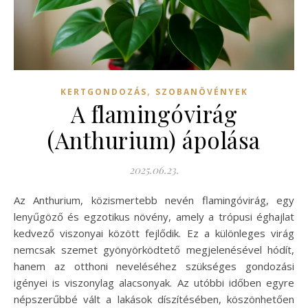
,
KERTGONDOZÁS
SZOBANÖVÉNYEK
A flamingóvirág
(Anthurium) ápolása
2025.06.23.
Az Anthurium, közismertebb nevén flamingóvirág, egy
lenyűgöző és egzotikus növény, amely a trópusi éghajlat
kedvező viszonyai között fejlődik. Ez a különleges virág
nemcsak szemet gyönyörködtető megjelenésével hódít,
hanem az otthoni neveléséhez szükséges gondozási
igényei is viszonylag alacsonyak. Az utóbbi időben egyre
népszerűbbé vált a lakások díszítésében, köszönhetően