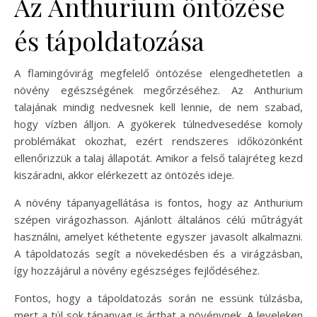
Az Anthurium öntözése
és tápoldatozása
A flamingóvirág megfelelő öntözése elengedhetetlen a
növény egészségének megőrzéséhez. Az Anthurium
talajának mindig nedvesnek kell lennie, de nem szabad,
hogy vízben álljon. A gyökerek túlnedvesedése komoly
problémákat okozhat, ezért rendszeres időközönként
ellenőrizzük a talaj állapotát. Amikor a felső talajréteg kezd
kiszáradni, akkor elérkezett az öntözés ideje.
A növény tápanyagellátása is fontos, hogy az Anthurium
szépen virágozhasson. Ajánlott általános célú műtrágyát
használni, amelyet kéthetente egyszer javasolt alkalmazni.
A tápoldatozás segít a növekedésben és a virágzásban,
így hozzájárul a növény egészséges fejlődéséhez.
Fontos, hogy a tápoldatozás során ne essünk túlzásba,
mert a túl sok tápanyag is árthat a növénynek. A leveleken