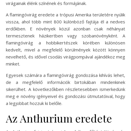
virágainak élénk színének és formájának.
A flamingóvirág eredete a trópusi Amerika területére nyúlik
vissza, ahol több mint 800 különböző fajtája él a nedves
erdőkben. E növények közül azonban csak néhányat
termesztenek házikertben vagy szobanövényként. A
flamingóvirág a hobbikertészek körében különösen
kedvelt, mivel a megfelelő körülmények között könnyen
nevelhető, és idővel csodás virágpompával ajándékoz meg
minket.
Egyesek számára a flamingóvirág gondozása kihívás lehet,
de a megfelelő információk birtokában mindenkinek
sikerülhet. A következőkben részletesebben ismerkedünk
meg e növény igényeivel és gondozási útmutatóival, hogy
a legjobbat hozzuk ki belőle.
Az Anthurium eredete