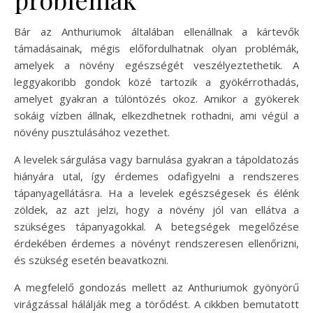
Bár az Anthuriumok általában ellenállnak a kártevők
támadásainak, mégis előfordulhatnak olyan problémák,
amelyek a növény egészségét veszélyeztethetik. A
leggyakoribb gondok közé tartozik a gyökérrothadás,
amelyet gyakran a túlöntözés okoz. Amikor a gyökerek
sokáig vízben állnak, elkezdhetnek rothadni, ami végül a
növény pusztulásához vezethet.
A levelek sárgulása vagy barnulása gyakran a tápoldatozás
hiányára utal, így érdemes odafigyelni a rendszeres
tápanyagellátásra. Ha a levelek egészségesek és élénk
zöldek, az azt jelzi, hogy a növény jól van ellátva a
szükséges tápanyagokkal. A betegségek megelőzése
érdekében érdemes a növényt rendszeresen ellenőrizni,
és szükség esetén beavatkozni.
A megfelelő gondozás mellett az Anthuriumok gyönyörű
virágzással hálálják meg a törődést. A cikkben bemutatott