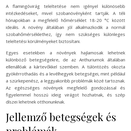
A flamingóvirág teleltetése nem igényel különösebb
intézkedéseket, mivel szobanövényként tartják. A téli
hónapokban a megfelelő hőmérséklet 18-20 °C között
ideális. A növény általában jól alkalmazkodik a normál
szobahőmérséklethez, így nem szükséges különleges
teleltetési körülményeket biztosítani.
Egyes esetekben a növények hajlamosak lehetnek
különböző betegségekre, de az Anthuriumok általában
ellenállóak a kártevőkkel szemben. A túlöntözés okozta
gyökérrothadás és a levélhegyek betegségei, mint például
a szürkepenész, a leggyakoribb problémák közé tartoznak.
Az egészséges növények megfelelő gondozással és
figyelemmel hosszú ideig virágot hozhatnak, és szép
díszei lehetnek otthonunknak.
Jellemző betegségek és
problémák