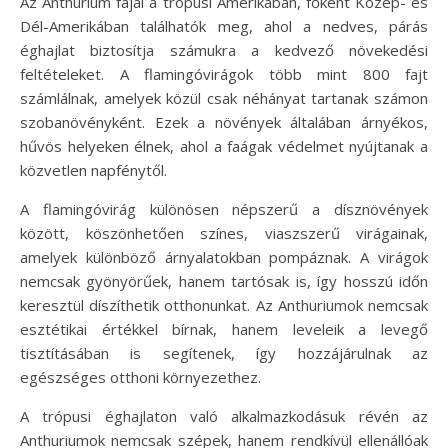
Az Anthurium fajai a trópusi Amerikában, főként Közép- és
Dél-Amerikában találhatók meg, ahol a nedves, párás
éghajlat biztosítja számukra a kedvező növekedési
feltételeket. A flamingóvirágok több mint 800 fajt
számlálnak, amelyek közül csak néhányat tartanak számon
szobanövényként. Ezek a növények általában árnyékos,
hűvös helyeken élnek, ahol a faágak védelmet nyújtanak a
közvetlen napfénytől.
A flamingóvirág különösen népszerű a dísznövények
között, köszönhetően színes, viaszszerű virágainak,
amelyek különböző árnyalatokban pompáznak. A virágok
nemcsak gyönyörűek, hanem tartósak is, így hosszú időn
keresztül díszíthetik otthonunkat. Az Anthuriumok nemcsak
esztétikai értékkel bírnak, hanem leveleik a levegő
tisztításában is segítenek, így hozzájárulnak az
egészséges otthoni környezethez.
A trópusi éghajlaton való alkalmazkodásuk révén az
Anthuriumok nemcsak szépek, hanem rendkívül ellenállóak