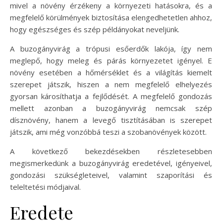
mivel a növény érzékeny a környezeti hatásokra, és a
megfelelő körülmények biztosítása elengedhetetlen ahhoz,
hogy egészséges és szép példányokat neveljünk.
A buzogányvirág a trópusi esőerdők lakója, így nem
meglepő, hogy meleg és párás környezetet igényel. E
növény esetében a hőmérséklet és a világítás kiemelt
szerepet játszik, hiszen a nem megfelelő elhelyezés
gyorsan károsíthatja a fejlődését. A megfelelő gondozás
mellett azonban a buzogányvirág nemcsak szép
dísznövény, hanem a levegő tisztításában is szerepet
játszik, ami még vonzóbbá teszi a szobanövények között.
A következő bekezdésekben részletesebben
megismerkedünk a buzogányvirág eredetével, igényeivel,
gondozási szükségleteivel, valamint szaporítási és
teleltetési módjaival.
Eredete