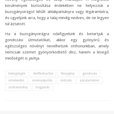
körülmények biztosítása érdekében ne helyezzük a
buzogányvirágot kihűlt ablakpárkányra vagy légáramlatra,
és ügyeljünk arra, hogy a talaj mindig nedves, de ne legyen
túl áztatott.
Ha a buzogányvirágra odafigyelünk és betartjuk a
gondozási útmutatókat, akkor egy gyönyörű és
egészséges növényt nevelhetünk otthonunkban, amely
nemcsak szemet gyönyörködtető dísz, hanem a levegő
minőségét is javítja.
betegségek
dieffenbachia
fényigény
gondozás
növekedés
növényápolás
öntözés
páratartalom
szobanövény
trágyázás