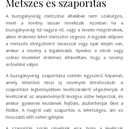
Metszés és szaporítás
A buzogányvirág metszése általában nem szükséges,
mivel a növény lassan növekszik. Azonban ha a
buzogányvirág túl nagyra nő, vagy a levelei megsérülnek,
akkor érdemes lehet metszést végezni. A legjobb időpont
a metszés elvégzésére tavasszal vagy nyár elején van,
amikor a növény a legaktívabb. Ilyenkor a sérült vagy
száraz leveleket érdemes eltávolítani, hogy a növény
erősebbé váljon.
A buzogányvirág szaporítása szintén egyszerű folyamat,
amely lehetővé teszi új növények létrehozását. A
szaporítást legkönnyebben levélszárakról végezhetjük. A
levélszárat az anyanövényről levágva vízbe helyezzük, és
amikor gyökerek kezdenek fejlődni, átültethetjük őket a
földbe. A magról való szaporítás is lehetséges, ám ez
hosszabb időt vehet igénybe.
A szaporítás során ügyeljünk arra, hogy a levélszár