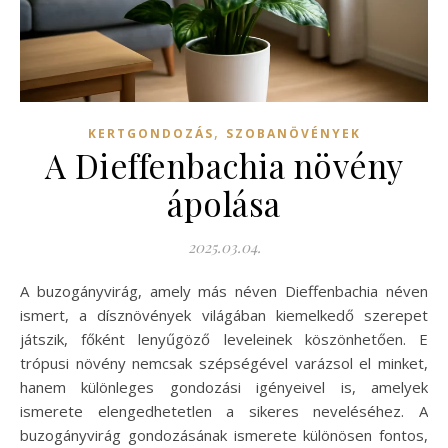
,
KERTGONDOZÁS
SZOBANÖVÉNYEK
A Dieffenbachia növény
ápolása
2025.03.04.
A buzogányvirág, amely más néven Dieffenbachia néven
ismert, a dísznövények világában kiemelkedő szerepet
játszik, főként lenyűgöző leveleinek köszönhetően. E
trópusi növény nemcsak szépségével varázsol el minket,
hanem különleges gondozási igényeivel is, amelyek
ismerete elengedhetetlen a sikeres neveléséhez. A
buzogányvirág gondozásának ismerete különösen fontos,