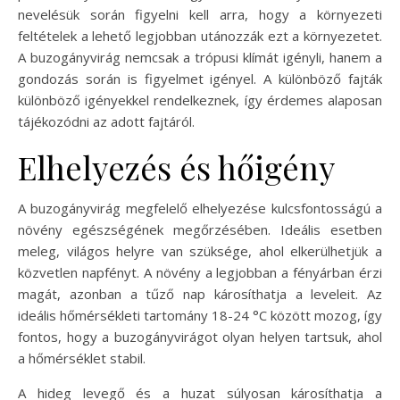
nevelésük során figyelni kell arra, hogy a környezeti
feltételek a lehető legjobban utánozzák ezt a környezetet.
A buzogányvirág nemcsak a trópusi klímát igényli, hanem a
gondozás során is figyelmet igényel. A különböző fajták
különböző igényekkel rendelkeznek, így érdemes alaposan
tájékozódni az adott fajtáról.
Elhelyezés és hőigény
A buzogányvirág megfelelő elhelyezése kulcsfontosságú a
növény egészségének megőrzésében. Ideális esetben
meleg, világos helyre van szüksége, ahol elkerülhetjük a
közvetlen napfényt. A növény a legjobban a fényárban érzi
magát, azonban a tűző nap károsíthatja a leveleit. Az
ideális hőmérsékleti tartomány 18-24 °C között mozog, így
fontos, hogy a buzogányvirágot olyan helyen tartsuk, ahol
a hőmérséklet stabil.
A hideg levegő és a huzat súlyosan károsíthatja a