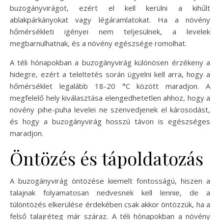
buzogányvirágot, ezért el kell kerülni a kihűlt
ablakpárkányokat vagy légáramlatokat. Ha a növény
hőmérsékleti igényei nem teljesülnek, a levelek
megbarnulhatnak, és a növény egészsége romolhat.
A téli hónapokban a buzogányvirág különösen érzékeny a
hidegre, ezért a teleltetés során ügyelni kell arra, hogy a
hőmérséklet legalább 18-20 °C között maradjon. A
megfelelő hely kiválasztása elengedhetetlen ahhoz, hogy a
növény pihe-puha levelei ne szenvedjenek el károsodást,
és hogy a buzogányvirág hosszú távon is egészséges
maradjon.
Öntözés és tápoldatozás
A buzogányvirág öntözése kiemelt fontosságú, hiszen a
talajnak folyamatosan nedvesnek kell lennie, de a
túlöntözés elkerülése érdekében csak akkor öntözzük, ha a
felső talajréteg már száraz. A téli hónapokban a növény