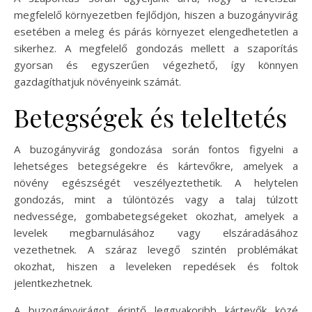
megfelelő környezetben fejlődjön, hiszen a buzogányvirág
esetében a meleg és párás környezet elengedhetetlen a
sikerhez. A megfelelő gondozás mellett a szaporítás
gyorsan és egyszerűen végezhető, így könnyen
gazdagíthatjuk növényeink számát.
Betegségek és teleltetés
A buzogányvirág gondozása során fontos figyelni a
lehetséges betegségekre és kártevőkre, amelyek a
növény egészségét veszélyeztethetik. A helytelen
gondozás, mint a túlöntözés vagy a talaj túlzott
nedvessége, gombabetegségeket okozhat, amelyek a
levelek megbarnulásához vagy elszáradásához
vezethetnek. A száraz levegő szintén problémákat
okozhat, hiszen a leveleken repedések és foltok
jelentkezhetnek.
A buzogányvirágot érintő leggyakoribb kártevők közé