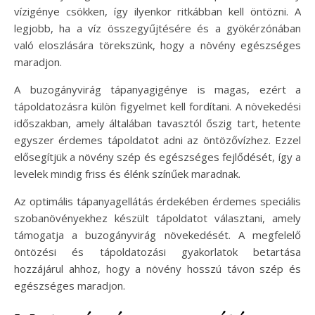
vízigénye csökken, így ilyenkor ritkábban kell öntözni. A
legjobb, ha a víz összegyűjtésére és a gyökérzónában
való eloszlására törekszünk, hogy a növény egészséges
maradjon.
A buzogányvirág tápanyagigénye is magas, ezért a
tápoldatozásra külön figyelmet kell fordítani. A növekedési
időszakban, amely általában tavasztól őszig tart, hetente
egyszer érdemes tápoldatot adni az öntözővízhez. Ezzel
elősegítjük a növény szép és egészséges fejlődését, így a
levelek mindig friss és élénk színűek maradnak.
Az optimális tápanyagellátás érdekében érdemes speciális
szobanövényekhez készült tápoldatot választani, amely
támogatja a buzogányvirág növekedését. A megfelelő
öntözési és tápoldatozási gyakorlatok betartása
hozzájárul ahhoz, hogy a növény hosszú távon szép és
egészséges maradjon.