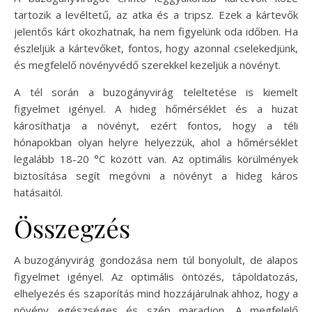
tartozik a levéltetű, az atka és a tripsz. Ezek a kártevők
jelentős kárt okozhatnak, ha nem figyelünk oda időben. Ha
észleljük a kártevőket, fontos, hogy azonnal cselekedjünk,
és megfelelő növényvédő szerekkel kezeljük a növényt.
A tél során a buzogányvirág teleltetése is kiemelt
figyelmet igényel. A hideg hőmérséklet és a huzat
károsíthatja a növényt, ezért fontos, hogy a téli
hónapokban olyan helyre helyezzük, ahol a hőmérséklet
legalább 18-20 °C között van. Az optimális körülmények
biztosítása segít megóvni a növényt a hideg káros
hatásaitól.
Összegzés
A buzogányvirág gondozása nem túl bonyolult, de alapos
figyelmet igényel. Az optimális öntözés, tápoldatozás,
elhelyezés és szaporítás mind hozzájárulnak ahhoz, hogy a
növény egészséges és szép maradjon. A megfelelő