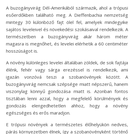
A buzogányvirág Dél-Amerikából származik, ahol a trópusi
esőerdőkben található meg. A Dieffenbachia nemzetség
mintegy 30 különböző fajt ölel fel, amelyek mindegyike
sajátos leveleivel és növekedési szokásaival rendelkezik. A
természetben a buzogányvirág akár három méter
magasra is megnőhet, és levelei elérhetik a 60 centiméter
hosszúságot is.
A növény különleges levelei általában zöldek, de sok fajtája
élénk, fehér vagy sárga erezéssel is rendelkezik, ami
igazán vonzóvá teszi a szobanövények között. A
buzogányvirág nemcsak szépsége miatt népszerű, hanem
viszonylag könnyű gondozása miatt is. Azonban fontos
tisztában lenni azzal, hogy a megfelelő körülmények és
gondozás elengedhetetlen ahhoz, hogy a növény
egészséges és erős maradjon.
E trópusi növények a természetes élőhelyükön nedves,
párás környezetben élnek, így a szobanövényként történő