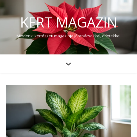
KERT MAGAZIN
Mindenki kertészeti magazinja jótanácsokkal, ötletekkel