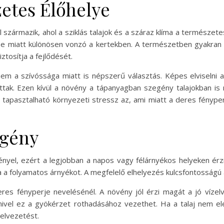
etes Élőhelye
 származik, ahol a sziklás talajok és a száraz klíma a természete
e miatt különösen vonzó a kertekben. A természetben gyakran ta
ztosítja a fejlődését.
 a szívóssága miatt is népszerű választás. Képes elviselni a 
ottak. Ezen kívül a növény a tápanyagban szegény talajokban i
apasztalható környezeti stressz az, ami miatt a deres fényperje
igény
ényel, ezért a legjobban a napos vagy félárnyékos helyeken érz
ja a folyamatos árnyékot. A megfelelő elhelyezés kulcsfontosság
res fényperje nevelésénél. A növény jól érzi magát a jó víze
 mivel ez a gyökérzet rothadásához vezethet. Ha a talaj nem 
zelvezetést.