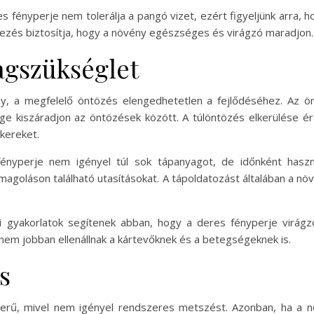
s fényperje nem tolerálja a pangó vizet, ezért figyeljünk arra, 
lyezés biztosítja, hogy a növény egészséges és virágzó maradjon.
agszükséglet
y, a megfelelő öntözés elengedhetetlen a fejlődéséhez. Az ö
tege kiszáradjon az öntözések között. A túlöntözés elkerülése é
ökereket.
ényperje nem igényel túl sok tápanyagot, de időnként haszn
agoláson található utasításokat. A tápoldatozást általában a n
si gyakorlatok segítenek abban, hogy a deres fényperje virá
em jobban ellenállnak a kártevőknek és a betegségeknek is.
s
erű, mivel nem igényel rendszeres metszést. Azonban, ha a nö