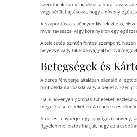
szeretnénk formálni, akkor a kora tavasszal
vagy sérült hajtásokat, hogy a növény egész
A szaporítása is könnyen kivitelezhető, his
mivel tavasszal vagy kora nyáron egy egészsé
A teleltetés szintén fontos szempont, hisze
helyezve vagy takaróanyaggal borítva megóvha
Betegségek és Kárt
A deres fényperje általában ellenálló a le
mint például a rozsda vagy a penész. Ezen prob
Ha a növényen gombás tüneteket észlelünk, a
megelőzése érdekében. A rendszeres ellenőrz
A deres fényperje egy lenyűgöző növény, a
figyelemmel biztosíthatjuk, hogy ez a csodál