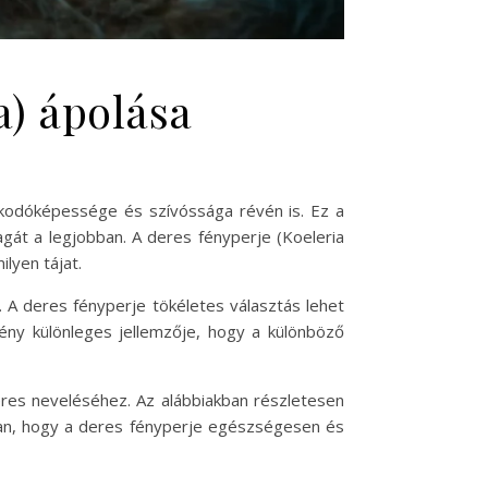
a) ápolása
zkodóképessége és szívóssága révén is. Ez a
agát a legjobban. A deres fényperje (Koeleria
lyen tájat.
A deres fényperje tökéletes választás lehet
ény különleges jellemzője, hogy a különböző
eres neveléséhez. Az alábbiakban részletesen
ban, hogy a deres fényperje egészségesen és