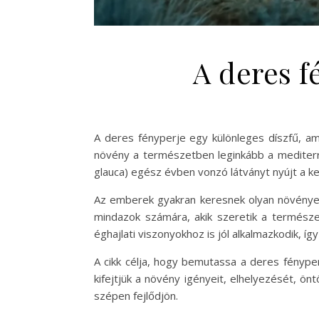
A deres f
A deres fényperje egy különleges díszfű, a
növény a természetben leginkább a mediterrán
glauca) egész évben vonzó látványt nyújt a k
Az emberek gyakran keresnek olyan növények
mindazok számára, akik szeretik a természe
éghajlati viszonyokhoz is jól alkalmazkodik, í
A cikk célja, hogy bemutassa a deres fénype
kifejtjük a növény igényeit, elhelyezését,
szépen fejlődjön.