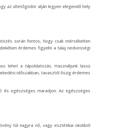
hogy az ültetőgödör alján legyen elegendő hely
ntözés során fontos, hogy csak mérsékelten
rdekében érdemes figyelni a talaj nedvességi
os lehet a tápoldatozás. Használjunk lassú
övekedési időszakban, tavasztól őszig érdemes
gzó és egészséges maradjon. Az egészséges
vény túl nagyra nő, vagy esztétikai okokból