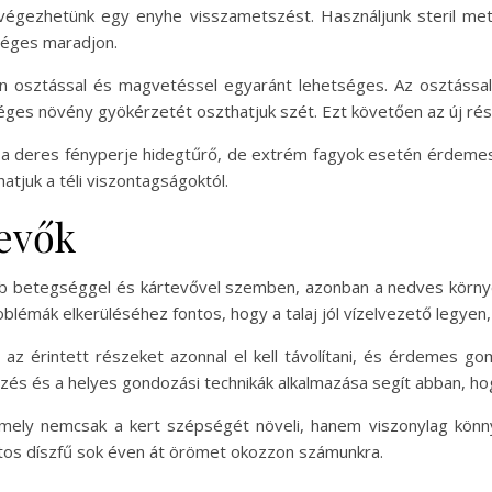
 végezhetünk egy enyhe visszametszést. Használjunk steril met
séges maradjon.
zen osztással és magvetéssel egyaránt lehetséges. Az osztáss
ges növény gyökérzetét oszthatjuk szét. Ezt követően az új része
n a deres fényperje hidegtűrő, de extrém fagyok esetén érdemes
tjuk a téli viszontagságoktól.
evők
gtöbb betegséggel és kártevővel szemben, azonban a nedves k
lémák elkerüléséhez fontos, hogy a talaj jól vízelvezető legyen, és
z érintett részeket azonnal el kell távolítani, és érdemes go
és és a helyes gondozási technikák alkalmazása segít abban, h
mely nemcsak a kert szépségét növeli, hanem viszonylag könny
atos díszfű sok éven át örömet okozzon számunkra.