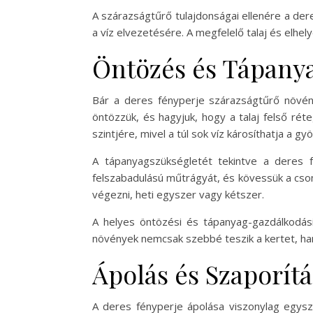
A szárazságtűrő tulajdonságai ellenére a dere
a víz elvezetésére. A megfelelő talaj és elhe
Öntözés és Tápany
Bár a deres fényperje szárazságtűrő növén
öntözzük, és hagyjuk, hogy a talaj felső ré
szintjére, mivel a túl sok víz károsíthatja a gy
A tápanyagszükségletét tekintve a deres f
felszabadulású műtrágyát, és kövessük a csom
végezni, heti egyszer vagy kétszer.
A helyes öntözési és tápanyag-gazdálkodá
növények nemcsak szebbé teszik a kertet, han
Ápolás és Szaporítá
A deres fényperje ápolása viszonylag egysz