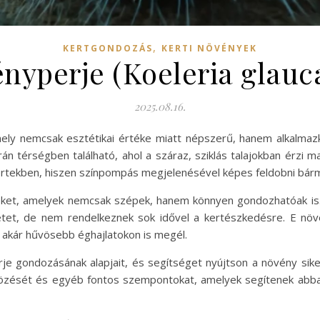
,
KERTGONDOZÁS
KERTI NÖVÉNYEK
ényperje (Koeleria glauc
2025.08.16.
mely nemcsak esztétikai értéke miatt népszerű, hanem alkalma
 térségben található, ahol a száraz, sziklás talajokban érzi m
ertekben, hiszen színpompás megjelenésével képes feldobni bármi
et, amelyek nemcsak szépek, hanem könnyen gondozhatóak is. 
tet, de nem rendelkeznek sok idővel a kertészkedésre. E növ
gy akár hűvösebb éghajlatokon is megél.
rje gondozásának alapjait, és segítséget nyújtson a növény sik
 öntözését és egyéb fontos szempontokat, amelyek segítenek ab