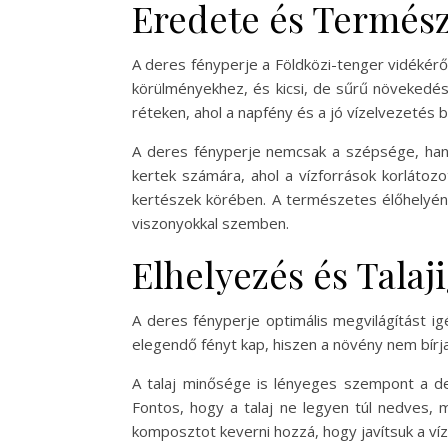
Eredete és Termész
A deres fényperje a Földközi-tenger vidékéről
körülményekhez, és kicsi, de sűrű növekedés
réteken, ahol a napfény és a jó vízelvezetés bi
A deres fényperje nemcsak a szépsége, hanem
kertek számára, ahol a vízforrások korlátoz
kertészek körében. A természetes élőhelyén t
viszonyokkal szemben.
Elhelyezés és Talaj
A deres fényperje optimális megvilágítást ig
elegendő fényt kap, hiszen a növény nem bír
A talaj minősége is lényeges szempont a de
Fontos, hogy a talaj ne legyen túl nedves,
komposztot keverni hozzá, hogy javítsuk a ví