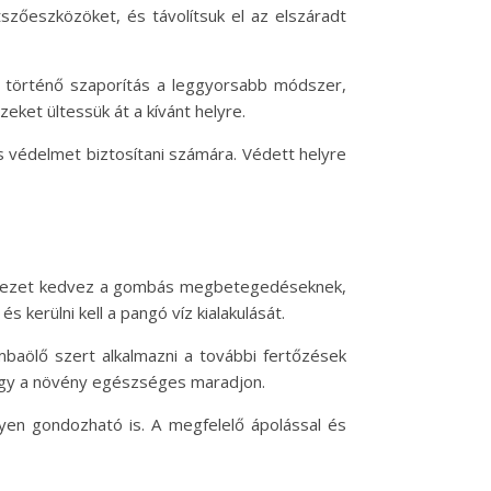
szőeszközöket, és távolítsuk el az elszáradt
al történő szaporítás a leggyorsabb módszer,
ket ültessük át a kívánt helyre.
 védelmet biztosítani számára. Védett helyre
örnyezet kedvez a gombás megbetegedéseknek,
 kerülni kell a pangó víz kialakulását.
mbaölő szert alkalmazni a további fertőzések
ogy a növény egészséges maradjon.
en gondozható is. A megfelelő ápolással és