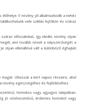
s élőhelye. E növény jól alkalmazkodik a nehéz
lálkozhatunk vele sziklás lejtőkön és száraz
száraz időszakokat, így ideális növény olyan
s megél, ami tovább növeli a népszerűségét a
 olyan ellenállóvá vált a különböző éghajlati
i magát. Ültessük a kert napos részeire, ahol
ú a növény egészségéhez és fejlődéséhez.
lvezetésű, homokos vagy agyagos talajokban.
elég jó vízelvezetésű, érdemes homokot vagy