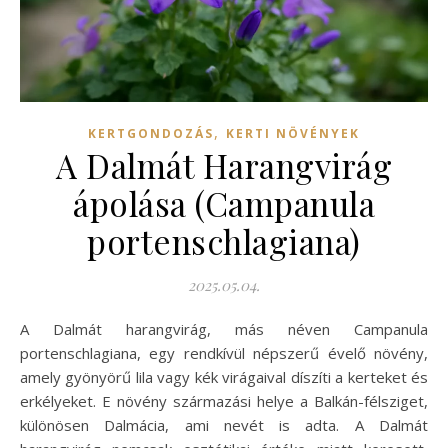
,
KERTGONDOZÁS
KERTI NÖVÉNYEK
A Dalmát Harangvirág
ápolása (Campanula
portenschlagiana)
2025.05.04.
A Dalmát harangvirág, más néven Campanula
portenschlagiana, egy rendkívül népszerű évelő növény,
amely gyönyörű lila vagy kék virágaival díszíti a kerteket és
erkélyeket. E növény származási helye a Balkán-félsziget,
különösen Dalmácia, ami nevét is adta. A Dalmát