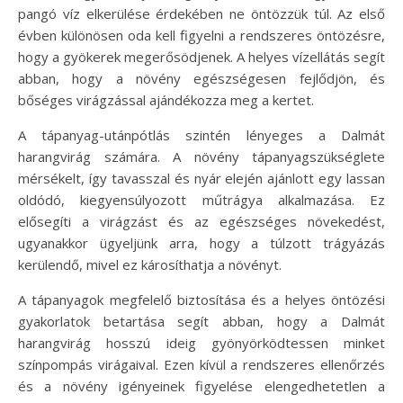
pangó víz elkerülése érdekében ne öntözzük túl. Az első
évben különösen oda kell figyelni a rendszeres öntözésre,
hogy a gyökerek megerősödjenek. A helyes vízellátás segít
abban, hogy a növény egészségesen fejlődjön, és
bőséges virágzással ajándékozza meg a kertet.
A tápanyag-utánpótlás szintén lényeges a Dalmát
harangvirág számára. A növény tápanyagszükséglete
mérsékelt, így tavasszal és nyár elején ajánlott egy lassan
oldódó, kiegyensúlyozott műtrágya alkalmazása. Ez
elősegíti a virágzást és az egészséges növekedést,
ugyanakkor ügyeljünk arra, hogy a túlzott trágyázás
kerülendő, mivel ez károsíthatja a növényt.
A tápanyagok megfelelő biztosítása és a helyes öntözési
gyakorlatok betartása segít abban, hogy a Dalmát
harangvirág hosszú ideig gyönyörködtessen minket
színpompás virágaival. Ezen kívül a rendszeres ellenőrzés
és a növény igényeinek figyelése elengedhetetlen a