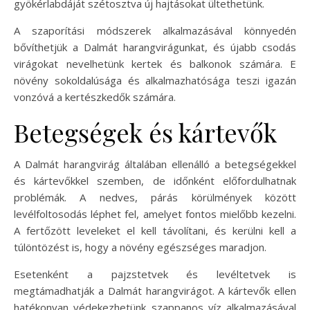
gyökérlabdáját szétosztva új hajtásokat ültethetünk.
A szaporítási módszerek alkalmazásával könnyedén
bővíthetjük a Dalmát harangvirágunkat, és újabb csodás
virágokat nevelhetünk kertek és balkonok számára. E
növény sokoldalúsága és alkalmazhatósága teszi igazán
vonzóvá a kertészkedők számára.
Betegségek és kártevők
A Dalmát harangvirág általában ellenálló a betegségekkel
és kártevőkkel szemben, de időnként előfordulhatnak
problémák. A nedves, párás körülmények között
levélfoltosodás léphet fel, amelyet fontos mielőbb kezelni.
A fertőzött leveleket el kell távolítani, és kerülni kell a
túlöntözést is, hogy a növény egészséges maradjon.
Esetenként a pajzstetvek és levéltetvek is
megtámadhatják a Dalmát harangvirágot. A kártevők ellen
hatékonyan védekezhetünk szappanos víz alkalmazásával