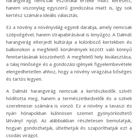
harangvirág nemcsak esztétikai értéke miatt keresett,
hanem viszonylag egyszerű gondozása miatt is, így sok
kertész számára ideális választás.
Ez a növény a növényvilág egyedi darabja, amely nemcsak
szépségével, hanem strapabírásával is lenyűgöz. A Dalmát
harangvirág elterjedt kultúrája a különböző kertekben és
balkonokon a megfelelő körülmények között való könnyű
fenntartásának köszönhető. A megfelelő hely kiválasztása,
a talaj minősége és a gondozási igények figyelembevétele
elengedhetetlen ahhoz, hogy a növény virágzása bőséges
és tartós legyen.
A Dalmát harangvirág nemcsak a kertészkedők szívét
hódította meg, hanem a természetkedvelők és a színek
szerelmesei számára is vonzó. Ez a növény a tavaszi és
nyári hónapokban különösen szemet gyönyörködtető
látványt nyújt. Az alábbiakban részletesen bemutatjuk,
hogyan gondozhatjuk, ültethetjük és szaporíthatjuk ezt a
csodás virágot.