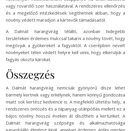
vagy rovarölő szer használatával. A rendszeres ellenőrzés
és a megelőző intézkedések segíthetnek abban, hogy a
növény védett maradjon a kártevők támadásaitól.
A Dalmát harangvirág télálló, azonban hidegebb
területeken érdemes mulccsal takarni a növény tövét, hogy
megóvjuk a gyökereket a fagyoktól. A cserépben nevelt
növényeket télen védett helyre kell vinni, hogy elkerüljük a
fagyás okozta károkat.
Összegzés
A Dalmát harangvirág nemcsak gyönyörű dísze lehet
bármely kertnek vagy erkélynek, hanem könnyű gondozása
miatt sok kertész kedvence is. A megfelelő ültetési hely, a
rendszeres öntözés és a tápanyag-utánpótlás mellett ez a
bájos növény hosszú éveken át díszítheti a kertünket. A
Dalmát harangvirág szépsége és alkalmazhatósága
egyedülálló élményt kínál, amelyet érdemes átélni minden