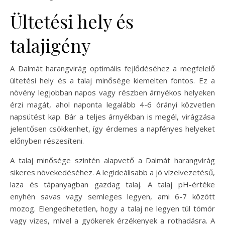
Ültetési hely és
talajigény
A Dalmát harangvirág optimális fejlődéséhez a megfelelő
ültetési hely és a talaj minősége kiemelten fontos. Ez a
növény legjobban napos vagy részben árnyékos helyeken
érzi magát, ahol naponta legalább 4-6 órányi közvetlen
napsütést kap. Bár a teljes árnyékban is megél, virágzása
jelentősen csökkenhet, így érdemes a napfényes helyeket
előnyben részesíteni.
A talaj minősége szintén alapvető a Dalmát harangvirág
sikeres növekedéséhez. A legideálisabb a jó vízelvezetésű,
laza és tápanyagban gazdag talaj. A talaj pH-értéke
enyhén savas vagy semleges legyen, ami 6-7 között
mozog. Elengedhetetlen, hogy a talaj ne legyen túl tömör
vagy vizes, mivel a gyökerek érzékenyek a rothadásra. A