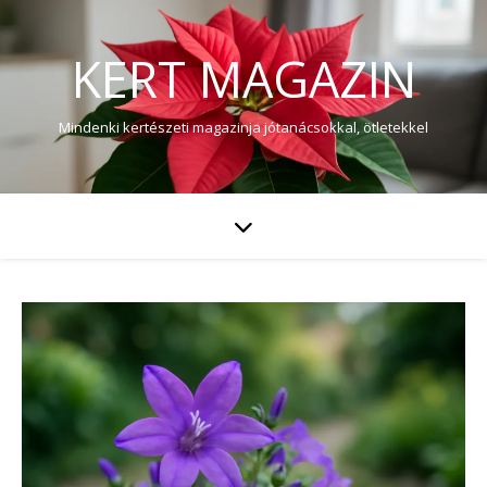
KERT MAGAZIN
Mindenki kertészeti magazinja jótanácsokkal, ötletekkel