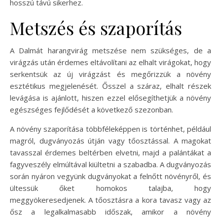
hosszú távú sikerhez.
Metszés és szaporítás
A Dalmát harangvirág metszése nem szükséges, de a
virágzás után érdemes eltávolítani az elhalt virágokat, hogy
serkentsük az új virágzást és megőrizzük a növény
esztétikus megjelenését. Ősszel a száraz, elhalt részek
levágása is ajánlott, hiszen ezzel elősegíthetjük a növény
egészséges fejlődését a következő szezonban.
A növény szaporítása többféleképpen is történhet, például
magról, dugványozás útján vagy tőosztással. A magokat
tavasszal érdemes beltérben elvetni, majd a palántákat a
fagyveszély elmúltával kiültetni a szabadba. A dugványozás
során nyáron vegyünk dugványokat a felnőtt növényről, és
ültessük őket homokos talajba, hogy
meggyökeresedjenek. A tőosztásra a kora tavasz vagy az
ősz a legalkalmasabb időszak, amikor a növény