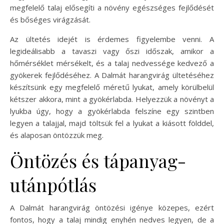
megfelelő talaj elősegíti a növény egészséges fejlődését
és bőséges virágzását.
Az ültetés idejét is érdemes figyelembe venni. A
legideálisabb a tavaszi vagy őszi időszak, amikor a
hőmérséklet mérsékelt, és a talaj nedvessége kedvező a
gyökerek fejlődéséhez. A Dalmát harangvirág ültetéséhez
készítsünk egy megfelelő méretű lyukat, amely körülbelül
kétszer akkora, mint a gyökérlabda. Helyezzük a növényt a
lyukba úgy, hogy a gyökérlabda felszíne egy szintben
legyen a talajjal, majd töltsük fel a lyukat a kiásott földdel,
és alaposan öntözzük meg.
Öntözés és tápanyag-
utánpótlás
A Dalmát harangvirág öntözési igénye közepes, ezért
fontos, hogy a talaj mindig enyhén nedves legyen, de a