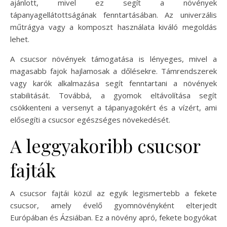
ajánlott, mivel ez segít a növények
tápanyagellátottságának fenntartásában. Az univerzális
műtrágya vagy a komposzt használata kiváló megoldás
lehet.
A csucsor növények támogatása is lényeges, mivel a
magasabb fajok hajlamosak a dőlésekre. Támrendszerek
vagy karók alkalmazása segít fenntartani a növények
stabilitását. Továbbá, a gyomok eltávolítása segít
csökkenteni a versenyt a tápanyagokért és a vízért, ami
elősegíti a csucsor egészséges növekedését.
A leggyakoribb csucsor
fajták
A csucsor fajtái közül az egyik legismertebb a fekete
csucsor, amely évelő gyomnövényként elterjedt
Európában és Ázsiában. Ez a növény apró, fekete bogyókat