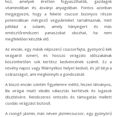
hoz, amelyek éretten fogyaszthatók, gazdagok
vitaminokban és ásványi anyagokban. Fontos azonban
megjegyezni, hogy a fekete csucsor bizonyos részei
potenciálisan mérgező vegyületeket tartalmaznak, mint
például a solanin, amely hányingert és más
emésztőrendszeri panaszokat okozhat, ha nem
megfelelően készítik elő.
Az encián, egy másik népszerű csucsorfajta, gyönyörű kék
virágairól ismert, és hosszú virágzási időszakának
köszönhetően sok kertész kedvencének számít. Ez a
növény napos vagy félárnyékos helyet kedvel, és jól bírja a
szárazságot, ami megkönnyíti a gondozását.
A kúszó encián szintén figyelemre méltó, hiszen látványos,
lila virágai miatt ideális választás kerítések és lugasok
díszítésére. Rendszeres öntözés és támogatás mellett
csodás virágzást biztosít.
A csüngő jázmin, más néven jázmincsucsor, egy gyönyörű