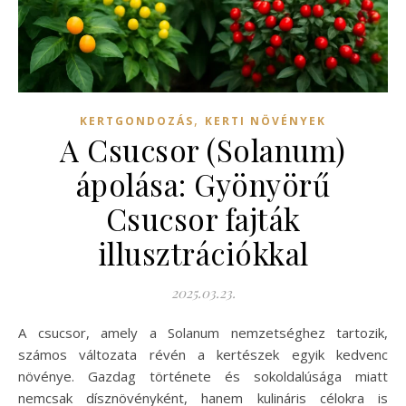
,
KERTGONDOZÁS
KERTI NÖVÉNYEK
A Csucsor (Solanum)
ápolása: Gyönyörű
Csucsor fajták
illusztrációkkal
2025.03.23.
A csucsor, amely a Solanum nemzetséghez tartozik,
számos változata révén a kertészek egyik kedvenc
növénye. Gazdag története és sokoldalúsága miatt
nemcsak dísznövényként, hanem kulináris célokra is