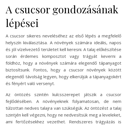
A csucsor gondozásának
lépései
A csucsor sikeres neveléséhez az első lépés a megfelelő
helyszín kiválasztása. A növények számára ideális, napos
és jól vízelvezető területet kell keresni. A talaj előkészítése
során érdemes komposztot vagy trágyát keverni a
földhöz, hogy a növények számára elegendő tápanyagot
biztosítsunk. Fontos, hogy a csucsor növények között
elegendő távolság legyen, hogy elkerüljük a tápanyagokért
és fényért való versenyt.
Az öntözés szintén kulcsszerepet játszik a csucsor
fejlődésében. A növényeknek folyamatosan, de nem
túlzottan nedves talajra van szükségük. Az öntözést a talaj
szintjén kell végezni, hogy ne nedvesítsük meg a leveleket,
ami fertőzésekhez vezethet. Rendszeres trágyázás is