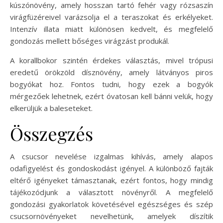
kúszónövény, amely hosszan tartó fehér vagy rózsaszín
virágfüzéreivel varázsolja el a teraszokat és erkélyeket.
Intenzív illata miatt különösen kedvelt, és megfelelő
gondozás mellett bőséges virágzást produkál.
A korallbokor szintén érdekes választás, mivel trópusi
eredetű örökzöld dísznövény, amely látványos piros
bogyókat hoz. Fontos tudni, hogy ezek a bogyók
mérgezőek lehetnek, ezért óvatosan kell bánni velük, hogy
elkerüljük a baleseteket.
Összegzés
A csucsor nevelése izgalmas kihívás, amely alapos
odafigyelést és gondoskodást igényel. A különböző fajták
eltérő igényeket támasztanak, ezért fontos, hogy mindig
tájékozódjunk a választott növényről. A megfelelő
gondozási gyakorlatok követésével egészséges és szép
csucsornövényeket nevelhetünk, amelyek díszítik