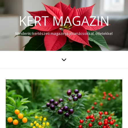
KERT MAGAZIN
Mindenki kertészeti magazinja jótanácsokkal, ötletekkel