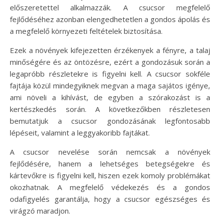
előszeretettel alkalmazzák. A csucsor megfelelő
fejlődéséhez azonban elengedhetetlen a gondos ápolás és
a megfelelő környezeti feltételek biztosítása.
Ezek a növények kifejezetten érzékenyek a fényre, a talaj
minőségére és az öntözésre, ezért a gondozásuk során a
legapróbb részletekre is figyelni kell. A csucsor sokféle
fajtája közül mindegyiknek megvan a maga sajátos igénye,
ami növeli a kihívást, de egyben a szórakozást is a
kertészkedés során. A következőkben részletesen
bemutatjuk a csucsor gondozásának legfontosabb
lépéseit, valamint a leggyakoribb fajtákat.
A csucsor nevelése során nemcsak a növények
fejlődésére, hanem a lehetséges betegségekre és
kártevőkre is figyelni kell, hiszen ezek komoly problémákat
okozhatnak. A megfelelő védekezés és a gondos
odafigyelés garantálja, hogy a csucsor egészséges és
virágzó maradjon.