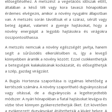
elősegítéséhez. A metszést a vegetációs időszak előtt,
általában a késő téli vagy kora tavaszi hónapokban
érdemes elvégezni, amikor a növény nyugalmi állapotban
van. A metszés során távolítsuk el a száraz, sérült vagy
beteg ágakat, valamint a gyenge hajtásokat, hogy a
növény energiáját a legjobb hajtásokra és virágokra
összpontosíthassa.
A metszés nemcsak a növény egészségét javítja, hanem
segít a sűrűsödés elkerülésében is, így a levegő
könnyebben áramlik a növény között. Ezzel csökkenthetjük
a betegségek kialakulásának kockázatát, és elősegíthetjük
a szép, gazdag virágzást.
A Bugás Hortenzia szaporítása is izgalmas lehetőség a
kertészek számára. A növény szaporítható dugványozással
vagy oltással, de a dugványozás a legelterjedtebb
módszer. A nyári hónapokban a fiatal hajtásokat levágva és
vízbe téve könnyen gyökereztethetjük őket. Ezt követően
a gyökerezett dugványokat átültethetjük a kívánt helyre. A