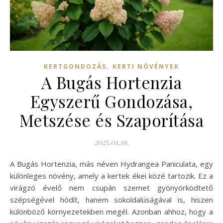
,
KERTGONDOZÁS
KERTI NÖVÉNYEK
A Bugás Hortenzia
Egyszerű Gondozása,
Metszése és Szaporítása
2025.01.19.
A Bugás Hortenzia, más néven Hydrangea Paniculata, egy
különleges növény, amely a kertek ékei közé tartozik. Ez a
virágzó évelő nem csupán szemet gyönyörködtető
szépségével hódít, hanem sokoldalúságával is, hiszen
különböző környezetekben megél. Azonban ahhoz, hogy a