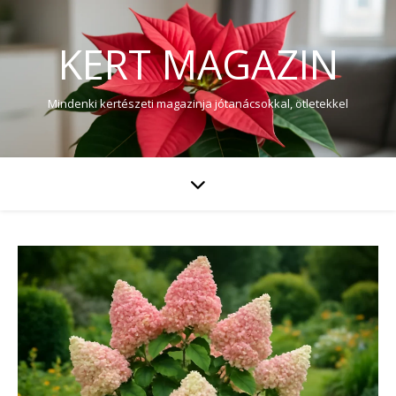
KERT MAGAZIN
Mindenki kertészeti magazinja jótanácsokkal, ötletekkel