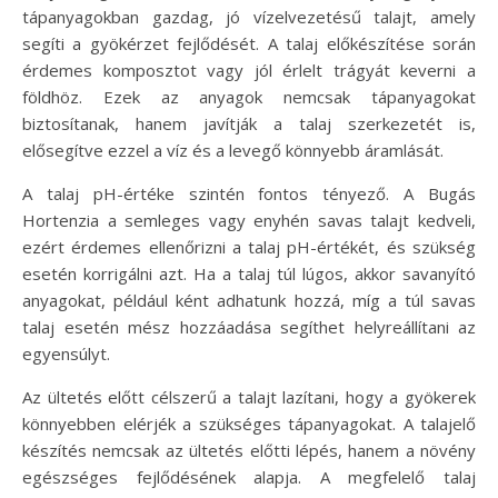
tápanyagokban gazdag, jó vízelvezetésű talajt, amely
segíti a gyökérzet fejlődését. A talaj előkészítése során
érdemes komposztot vagy jól érlelt trágyát keverni a
földhöz. Ezek az anyagok nemcsak tápanyagokat
biztosítanak, hanem javítják a talaj szerkezetét is,
elősegítve ezzel a víz és a levegő könnyebb áramlását.
A talaj pH-értéke szintén fontos tényező. A Bugás
Hortenzia a semleges vagy enyhén savas talajt kedveli,
ezért érdemes ellenőrizni a talaj pH-értékét, és szükség
esetén korrigálni azt. Ha a talaj túl lúgos, akkor savanyító
anyagokat, például ként adhatunk hozzá, míg a túl savas
talaj esetén mész hozzáadása segíthet helyreállítani az
egyensúlyt.
Az ültetés előtt célszerű a talajt lazítani, hogy a gyökerek
könnyebben elérjék a szükséges tápanyagokat. A talajelő
készítés nemcsak az ültetés előtti lépés, hanem a növény
egészséges fejlődésének alapja. A megfelelő talaj