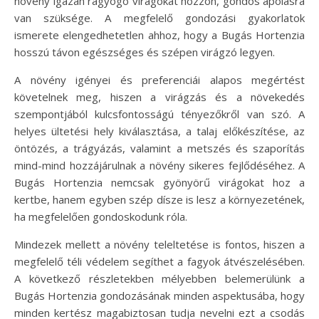
növény igazán ragyogó virágokat hozzon, gondos ápolásra
van szüksége. A megfelelő gondozási gyakorlatok
ismerete elengedhetetlen ahhoz, hogy a Bugás Hortenzia
hosszú távon egészséges és szépen virágzó legyen.
A növény igényei és preferenciái alapos megértést
követelnek meg, hiszen a virágzás és a növekedés
szempontjából kulcsfontosságú tényezőkről van szó. A
helyes ültetési hely kiválasztása, a talaj előkészítése, az
öntözés, a trágyázás, valamint a metszés és szaporítás
mind-mind hozzájárulnak a növény sikeres fejlődéséhez. A
Bugás Hortenzia nemcsak gyönyörű virágokat hoz a
kertbe, hanem egyben szép dísze is lesz a környezetének,
ha megfelelően gondoskodunk róla.
Mindezek mellett a növény teleltetése is fontos, hiszen a
megfelelő téli védelem segíthet a fagyok átvészelésében.
A következő részletekben mélyebben belemerülünk a
Bugás Hortenzia gondozásának minden aspektusába, hogy
minden kertész magabiztosan tudja nevelni ezt a csodás