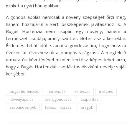
minket a nyári hónapokban.
A gondos ápolás nemcsak a növény szépségét őrzi meg,
hanem hozzájárul a kert összképének javításához is. A
Bugás Hortenzia nem csupán egy növény, hanem a
természet csodája, amely színt és életet visz a kertekbe.
Érdemes tehát időt szánni a gondozására, hogy hosszú
éveken át élvezhessük a pompás virágzást. A megfelelő
útmutatók követésével minden kertész képes lehet arra,
hogy a Bugás Hortenziát csodálatos díszként nevelje saját
kertjében.
bugás hortenziák
hortenziák
kertészet
metszés
növényápolás
növénygondozás
szaporítás
szobanövények
tavaszi metszés
virágok