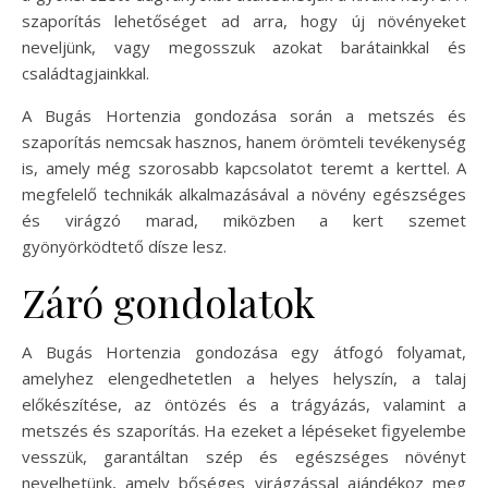
szaporítás lehetőséget ad arra, hogy új növényeket
neveljünk, vagy megosszuk azokat barátainkkal és
családtagjainkkal.
A Bugás Hortenzia gondozása során a metszés és
szaporítás nemcsak hasznos, hanem örömteli tevékenység
is, amely még szorosabb kapcsolatot teremt a kerttel. A
megfelelő technikák alkalmazásával a növény egészséges
és virágzó marad, miközben a kert szemet
gyönyörködtető dísze lesz.
Záró gondolatok
A Bugás Hortenzia gondozása egy átfogó folyamat,
amelyhez elengedhetetlen a helyes helyszín, a talaj
előkészítése, az öntözés és a trágyázás, valamint a
metszés és szaporítás. Ha ezeket a lépéseket figyelembe
vesszük, garantáltan szép és egészséges növényt
nevelhetünk, amely bőséges virágzással ajándékoz meg