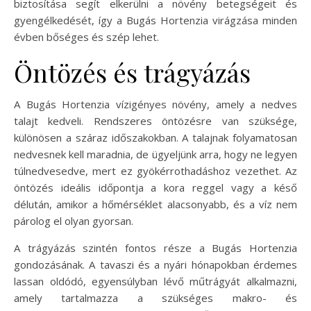
biztosítása segít elkerülni a növény betegségeit és
gyengélkedését, így a Bugás Hortenzia virágzása minden
évben bőséges és szép lehet.
Öntözés és trágyázás
A Bugás Hortenzia vízigényes növény, amely a nedves
talajt kedveli. Rendszeres öntözésre van szüksége,
különösen a száraz időszakokban. A talajnak folyamatosan
nedvesnek kell maradnia, de ügyeljünk arra, hogy ne legyen
túlnedvesedve, mert ez gyökérrothadáshoz vezethet. Az
öntözés ideális időpontja a kora reggel vagy a késő
délután, amikor a hőmérséklet alacsonyabb, és a víz nem
párolog el olyan gyorsan.
A trágyázás szintén fontos része a Bugás Hortenzia
gondozásának. A tavaszi és a nyári hónapokban érdemes
lassan oldódó, egyensúlyban lévő műtrágyát alkalmazni,
amely tartalmazza a szükséges makro- és