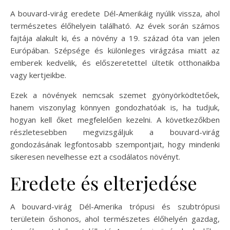
A bouvard-virág eredete Dél-Amerikáig nyúlik vissza, ahol
természetes élőhelyein található. Az évek során számos
fajtája alakult ki, és a növény a 19. század óta van jelen
Európában. Szépsége és különleges virágzása miatt az
emberek kedvelik, és előszeretettel ültetik otthonaikba
vagy kertjeikbe.
Ezek a növények nemcsak szemet gyönyörködtetőek,
hanem viszonylag könnyen gondozhatóak is, ha tudjuk,
hogyan kell őket megfelelően kezelni. A következőkben
részletesebben megvizsgáljuk a bouvard-virág
gondozásának legfontosabb szempontjait, hogy mindenki
sikeresen nevelhesse ezt a csodálatos növényt.
Eredete és elterjedése
A bouvard-virág Dél-Amerika trópusi és szubtrópusi
területein őshonos, ahol természetes élőhelyén gazdag,