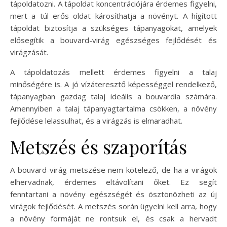
tápoldatozni. A tápoldat koncentrációjára érdemes figyelni,
mert a túl erős oldat károsíthatja a növényt. A hígított
tápoldat biztosítja a szükséges tápanyagokat, amelyek
elősegítik a bouvard-virág egészséges fejlődését és
virágzását.
A tápoldatozás mellett érdemes figyelni a talaj
minőségére is. A jó vízáteresztő képességgel rendelkező,
tápanyagban gazdag talaj ideális a bouvardia számára.
Amennyiben a talaj tápanyagtartalma csökken, a növény
fejlődése lelassulhat, és a virágzás is elmaradhat.
Metszés és szaporítás
A bouvard-virág metszése nem kötelező, de ha a virágok
elhervadnak, érdemes eltávolítani őket. Ez segít
fenntartani a növény egészségét és ösztönözheti az új
virágok fejlődését. A metszés során ügyelni kell arra, hogy
a növény formáját ne rontsuk el, és csak a hervadt