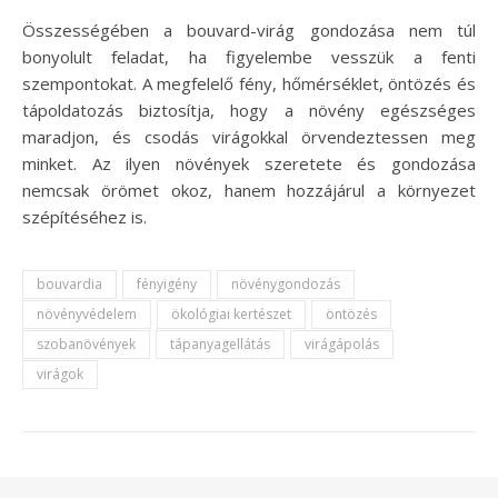
Összességében a bouvard-virág gondozása nem túl
bonyolult feladat, ha figyelembe vesszük a fenti
szempontokat. A megfelelő fény, hőmérséklet, öntözés és
tápoldatozás biztosítja, hogy a növény egészséges
maradjon, és csodás virágokkal örvendeztessen meg
minket. Az ilyen növények szeretete és gondozása
nemcsak örömet okoz, hanem hozzájárul a környezet
szépítéséhez is.
bouvardia
fényigény
növénygondozás
növényvédelem
ökológiai kertészet
öntözés
szobanövények
tápanyagellátás
virágápolás
virágok