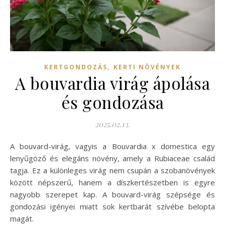
,
KERTGONDOZÁS
KERTI NÖVÉNYEK
A bouvardia virág ápolása
és gondozása
2025.02.13.
A bouvard-virág, vagyis a Bouvardia x domestica egy
lenyűgöző és elegáns növény, amely a Rubiaceae család
tagja. Ez a különleges virág nem csupán a szobanövények
között népszerű, hanem a díszkertészetben is egyre
nagyobb szerepet kap. A bouvard-virág szépsége és
gondozási igényei miatt sok kertbarát szívébe belopta
magát.