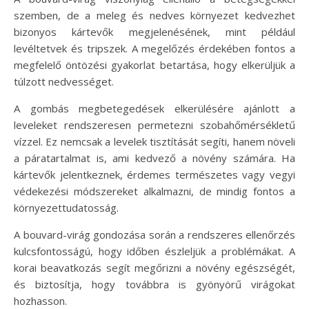
szemben, de a meleg és nedves környezet kedvezhet
bizonyos kártevők megjelenésének, mint például
levéltetvek és tripszek. A megelőzés érdekében fontos a
megfelelő öntözési gyakorlat betartása, hogy elkerüljük a
túlzott nedvességet.
A gombás megbetegedések elkerülésére ajánlott a
leveleket rendszeresen permetezni szobahőmérsékletű
vízzel. Ez nemcsak a levelek tisztítását segíti, hanem növeli
a páratartalmat is, ami kedvező a növény számára. Ha
kártevők jelentkeznek, érdemes természetes vagy vegyi
védekezési módszereket alkalmazni, de mindig fontos a
környezettudatosság.
A bouvard-virág gondozása során a rendszeres ellenőrzés
kulcsfontosságú, hogy időben észleljük a problémákat. A
korai beavatkozás segít megőrizni a növény egészségét,
és biztosítja, hogy továbbra is gyönyörű virágokat
hozhasson.