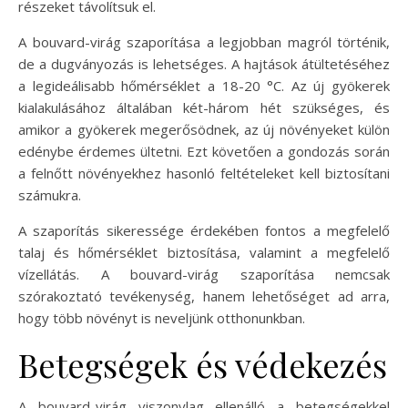
részeket távolítsuk el.
A bouvard-virág szaporítása a legjobban magról történik,
de a dugványozás is lehetséges. A hajtások átültetéséhez
a legideálisabb hőmérséklet a 18-20 °C. Az új gyökerek
kialakulásához általában két-három hét szükséges, és
amikor a gyökerek megerősödnek, az új növényeket külön
edénybe érdemes ültetni. Ezt követően a gondozás során
a felnőtt növényekhez hasonló feltételeket kell biztosítani
számukra.
A szaporítás sikeressége érdekében fontos a megfelelő
talaj és hőmérséklet biztosítása, valamint a megfelelő
vízellátás. A bouvard-virág szaporítása nemcsak
szórakoztató tevékenység, hanem lehetőséget ad arra,
hogy több növényt is neveljünk otthonunkban.
Betegségek és védekezés
A bouvard-virág viszonylag ellenálló a betegségekkel