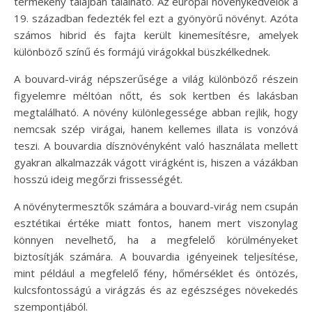
termékeny talajban található. Az európai növénykedvelők a
19. században fedezték fel ezt a gyönyörű növényt. Azóta
számos hibrid és fajta került kinemesítésre, amelyek
különböző színű és formájú virágokkal büszkélkednek.
A bouvard-virág népszerűsége a világ különböző részein
figyelemre méltóan nőtt, és sok kertben és lakásban
megtalálható. A növény különlegessége abban rejlik, hogy
nemcsak szép virágai, hanem kellemes illata is vonzóvá
teszi. A bouvardia dísznövényként való használata mellett
gyakran alkalmazzák vágott virágként is, hiszen a vázákban
hosszú ideig megőrzi frissességét.
A növénytermesztők számára a bouvard-virág nem csupán
esztétikai értéke miatt fontos, hanem mert viszonylag
könnyen nevelhető, ha a megfelelő körülményeket
biztosítják számára. A bouvardia igényeinek teljesítése,
mint például a megfelelő fény, hőmérséklet és öntözés,
kulcsfontosságú a virágzás és az egészséges növekedés
szempontjából.