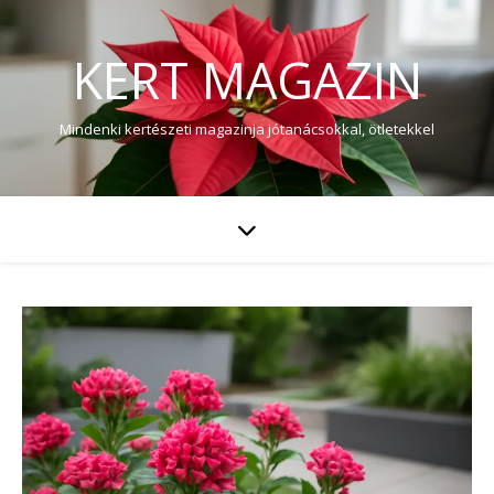
KERT MAGAZIN
Mindenki kertészeti magazinja jótanácsokkal, ötletekkel