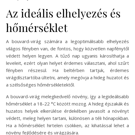
Az ideális elhelyezés és
hőmérséklet
A bouvard-virág számára a legoptimálisabb elhelyezés
világos fényben van, de fontos, hogy közvetlen napfénytől
védett helyen legyen. A tűző nap ugyanis károsíthatja a
leveleit, ezért olyan helyet érdemes választani, ahol szűrt
fényben részesül. Ha beltérben tartjuk, érdemes
virágdísztartóba ültetni, amely megóvja a hideg huzatot és
a szélsőséges hőmérsékletektől.
A bouvard-virág melegkedvelő növény, így a legideálisabb
hőmérséklet a 18-22 °C között mozog. A hideg éjszakák és
huzatos helyek elkerülése érdekében javasolt a növényt
védett, meleg helyen tartani, különösen a téli hónapokban.
Ha a hőmérséklet hirtelen csökken, az kihatással lehet a
növény fejlődésére és virágzására.