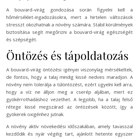
A bouvard-virág gondozása során figyelni kell a
hőmérséklet-ingadozásokra, mert a hirtelen változások
stresszt okozhatnak a növény számára. Stabil körülmények
biztosítása segít megőrizni a bouvard-virág egészségét
és szépségét.
Öntözés és tápoldatozás
A bouvard-virág öntözési igényei viszonylag mérsékeltek,
de fontos, hogy a talaj mindig kissé nedves maradjon. A
növény nem tolerálja a túlöntözést, ezért ügyelni kell arra,
hogy a víz ne álljon meg a cserép aljában, mert ez
gyökérrothadáshoz vezethet. A legjobb, ha a talaj felső
rétege kissé megszárad az öntözések között, így a
gyökerek oxigénhez jutnak.
A növény aktív növekedési időszakában, amely tavasszal
kezdődik és nyár végéig tart, ajánlott hetente egyszer