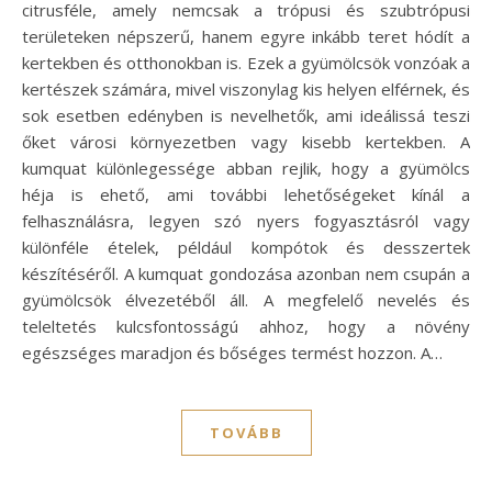
citrusféle, amely nemcsak a trópusi és szubtrópusi
területeken népszerű, hanem egyre inkább teret hódít a
kertekben és otthonokban is. Ezek a gyümölcsök vonzóak a
kertészek számára, mivel viszonylag kis helyen elférnek, és
sok esetben edényben is nevelhetők, ami ideálissá teszi
őket városi környezetben vagy kisebb kertekben. A
kumquat különlegessége abban rejlik, hogy a gyümölcs
héja is ehető, ami további lehetőségeket kínál a
felhasználásra, legyen szó nyers fogyasztásról vagy
különféle ételek, például kompótok és desszertek
készítéséről. A kumquat gondozása azonban nem csupán a
gyümölcsök élvezetéből áll. A megfelelő nevelés és
teleltetés kulcsfontosságú ahhoz, hogy a növény
egészséges maradjon és bőséges termést hozzon. A…
TOVÁBB