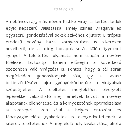
2025.09.10.
A nebáncsvirág, más néven Pistike virág, a kertészkedők
egyik népszerű választása, amely színes virágaival és
egyszerű gondozásával sokak szívéhez eljutott. E trópusi
eredetű növény hazai környezetben is sikeresen
nevelhető, de a hideg hónapok során külön figyelmet
igényel. A teleltetés folyamata nem csupán a növény
túlélését biztosítja, hanem elősegíti a következő
szezonban való virágzást is. Fontos, hogy a tél során
megfelelően gondoskodjunk róla, így a tavasz
beköszöntésével újra gyönyörködhetünk a virágainak
szépségében. A teleltetés megfelelően elvégzett
lépésekkel valósítható meg, amelyek között a növény
állapotának ellenőrzése és a környezetének optimalizálása
is szerepel. Ezen kívül a helyes öntözési és
tápanyagkezelési gyakorlatok is elengedhetetlenek a
sikeres teleltetéshez. A megfelelő hely kiválasztása, ahol a