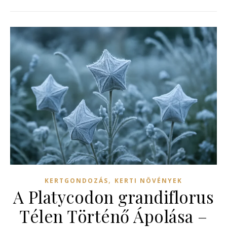
,
KERTGONDOZÁS
KERTI NÖVÉNYEK
A Platycodon grandiflorus
Télen Történő Ápolása –