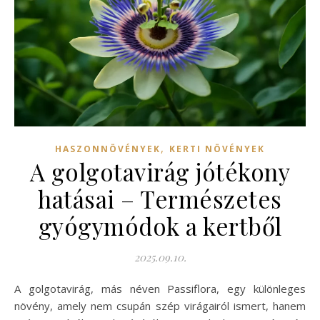
,
HASZONNÖVÉNYEK
KERTI NÖVÉNYEK
A golgotavirág jótékony
hatásai – Természetes
gyógymódok a kertből
2025.09.10.
A golgotavirág, más néven Passiflora, egy különleges
növény, amely nem csupán szép virágairól ismert, hanem