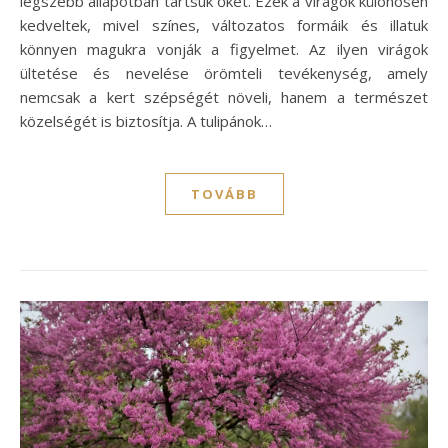
legszebb állapotban tartsuk őket. Ezek a virágok különösen
kedveltek, mivel színes, változatos formáik és illatuk
könnyen magukra vonják a figyelmet. Az ilyen virágok
ültetése és nevelése örömteli tevékenység, amely
nemcsak a kert szépségét növeli, hanem a természet
közelségét is biztosítja. A tulipánok…
TOVÁBB