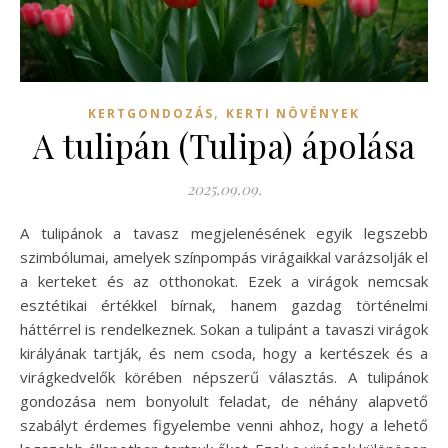
,
KERTGONDOZÁS
KERTI NÖVÉNYEK
A tulipán (Tulipa) ápolása
2025.09.09.
A tulipánok a tavasz megjelenésének egyik legszebb
szimbólumai, amelyek színpompás virágaikkal varázsolják el
a kerteket és az otthonokat. Ezek a virágok nemcsak
esztétikai értékkel bírnak, hanem gazdag történelmi
háttérrel is rendelkeznek. Sokan a tulipánt a tavaszi virágok
királyának tartják, és nem csoda, hogy a kertészek és a
virágkedvelők körében népszerű választás. A tulipánok
gondozása nem bonyolult feladat, de néhány alapvető
szabályt érdemes figyelembe venni ahhoz, hogy a lehető