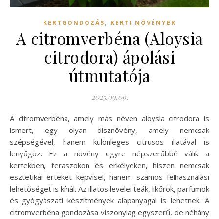
,
KERTGONDOZÁS
KERTI NÖVÉNYEK
A citromverbéna (Aloysia
citrodora) ápolási
útmutatója
2025.09.09.
A citromverbéna, amely más néven aloysia citrodora is
ismert, egy olyan dísznövény, amely nemcsak
szépségével, hanem különleges citrusos illatával is
lenyűgöz. Ez a növény egyre népszerűbbé válik a
kertekben, teraszokon és erkélyeken, hiszen nemcsak
esztétikai értéket képvisel, hanem számos felhasználási
lehetőséget is kínál. Az illatos levelei teák, likőrök, parfümök
és gyógyászati készítmények alapanyagai is lehetnek. A
citromverbéna gondozása viszonylag egyszerű, de néhány