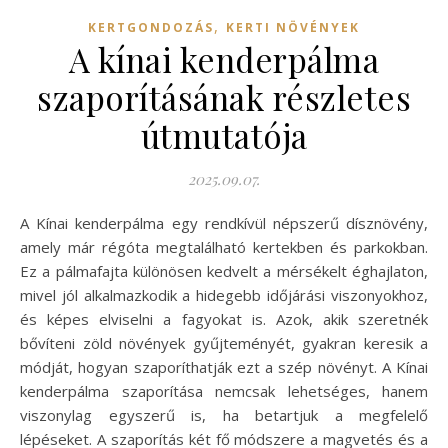
,
KERTGONDOZÁS
KERTI NÖVÉNYEK
A kínai kenderpálma
szaporításának részletes
útmutatója
2025.09.07.
A Kínai kenderpálma egy rendkívül népszerű dísznövény,
amely már régóta megtalálható kertekben és parkokban.
Ez a pálmafajta különösen kedvelt a mérsékelt éghajlaton,
mivel jól alkalmazkodik a hidegebb időjárási viszonyokhoz,
és képes elviselni a fagyokat is. Azok, akik szeretnék
bővíteni zöld növények gyűjteményét, gyakran keresik a
módját, hogyan szaporíthatják ezt a szép növényt. A Kínai
kenderpálma szaporítása nemcsak lehetséges, hanem
viszonylag egyszerű is, ha betartjuk a megfelelő
lépéseket. A szaporítás két fő módszere a magvetés és a