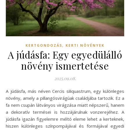
,
KERTGONDOZÁS
KERTI NÖVÉNYEK
A júdásfa: Egy egyedülálló
növény ismertetése
2025.09.08.
A júdásfa, más néven Cercis siliquastrum, egy különleges
növény, amely a pillangósvirágúak családjába tartozik. Ez a
fa nem csupán látványos virágzása miatt népszerű, hanem
a dekoratív termései is hozzájárulnak vonzerejéhez. A
júdásfa igazán figyelemre méltó eleme lehet a kerteknek,
hiszen különleges színpompájával és formájával egyedi