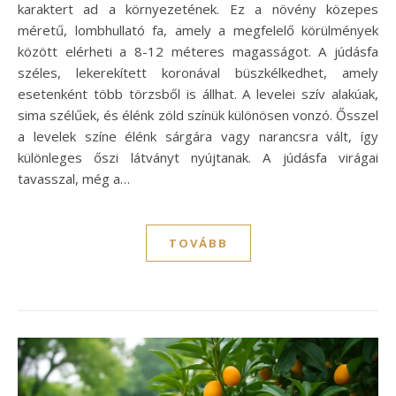
karaktert ad a környezetének. Ez a növény közepes
méretű, lombhullató fa, amely a megfelelő körülmények
között elérheti a 8-12 méteres magasságot. A júdásfa
széles, lekerekített koronával büszkélkedhet, amely
esetenként több törzsből is állhat. A levelei szív alakúak,
sima szélűek, és élénk zöld színük különösen vonzó. Ősszel
a levelek színe élénk sárgára vagy narancsra vált, így
különleges őszi látványt nyújtanak. A júdásfa virágai
tavasszal, még a…
TOVÁBB