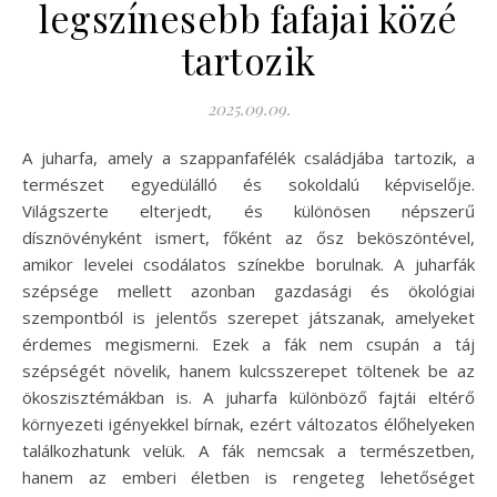
legszínesebb fafajai közé
tartozik
2025.09.09.
A juharfa, amely a szappanfafélék családjába tartozik, a
természet egyedülálló és sokoldalú képviselője.
Világszerte elterjedt, és különösen népszerű
dísznövényként ismert, főként az ősz beköszöntével,
amikor levelei csodálatos színekbe borulnak. A juharfák
szépsége mellett azonban gazdasági és ökológiai
szempontból is jelentős szerepet játszanak, amelyeket
érdemes megismerni. Ezek a fák nem csupán a táj
szépségét növelik, hanem kulcsszerepet töltenek be az
ökoszisztémákban is. A juharfa különböző fajtái eltérő
környezeti igényekkel bírnak, ezért változatos élőhelyeken
találkozhatunk velük. A fák nemcsak a természetben,
hanem az emberi életben is rengeteg lehetőséget