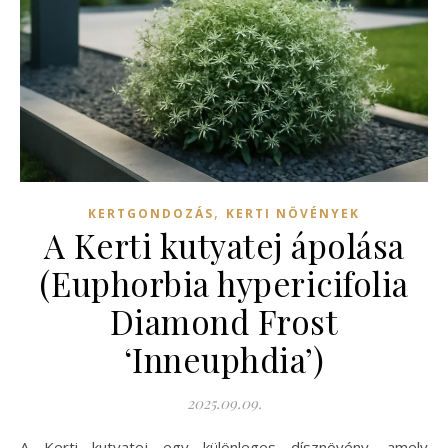
,
KERTGONDOZÁS
KERTI NÖVÉNYEK
A Kerti kutyatej ápolása
(Euphorbia hypericifolia
Diamond Frost
‘Inneuphdia’)
2025.09.09.
A Kerti kutyatej egy különleges dísznövény, amely