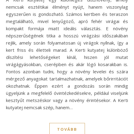
nemcsak esztétikai élményt nyújt, hanem viszonylag
egyszerűen is gondozható. Számos kertben és teraszon
megtalálható, mivel lenyűgöző, apró fehér virágai és
kompakt formája miatt ideális választás. E növény
népszerűségének titka a hosszú virágzási időszakában
rejlik, amely során folyamatosan új virágok nyílnak, így a
kert friss és életteli marad. A Kerti kutyatej különböző
díszítési lehetőségeket kínál, hiszen jól mutat
virágágyásokban, cserépben és akár lógó kosarakban is.
Fontos azonban tudni, hogy a növény levelei és szára
mérgező anyagokat tartalmazhatnak, amelyek bőrirritációt
okozhatnak. Éppen ezért a gondozás során mindig
ügyeljünk a megfelelő óvintézkedésekre, például viseljünk
kesztyűt metszéskor vagy a növény érintésekor. A Kerti
kutyatej nemcsak szép, hanem…
TOVÁBB