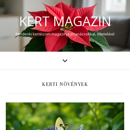
KERT MAGAZIN
Mindenki kertészeti magazinja jótanácsokkal, ötletekkel
KERTI NÖVÉNYEK