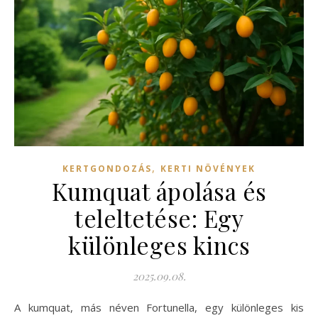
,
KERTGONDOZÁS
KERTI NÖVÉNYEK
Kumquat ápolása és
teleltetése: Egy
különleges kincs
2025.09.08.
A kumquat, más néven Fortunella, egy különleges kis