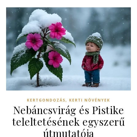
,
KERTGONDOZÁS
KERTI NÖVÉNYEK
Nebáncsvirág és Pistike
teleltetésének egyszerű
útmutatója