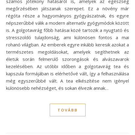
számos jótékony hatásáról is, amelyek az egészség
megőrzésében játszanak szerepet. Ez a növény már
régóta része a hagyományos gyógyászatnak, és egyre
népszerűbbé válik a modern alternatív gyógymódok között
is. A golgotavirág főbb hatásai közé tartozik a nyugtató és
stresszoldó tulajdonság, ami különösen fontos a mai
rohanó világban. Az emberek egyre inkább keresik azokat a
természetes megoldásokat, amelyek segíthetnek az
életük során felmerülő szorongások és alvászavarok
kezelésében. Az utóbbi időben a golgotavirág tea és
kapszula formájában is elérhetővé vált, így a felhasználása
még egyszerűbbé vált. A tea elkészítése nem igényel
különösebb nehézséget, és sokan élvezik annak…
TOVÁBB